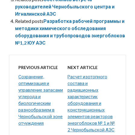
руководителей Чернобыльского центра и
Игналинской АЭС
Related posts
Разработка рабочей программы и
методики химического обследования
оборудования и трубопроводов энергоблоков
№1,2 ЮУ АЭС
PREVIOUS ARTICLE
NEXT ARTICLE
Сохранение,
Расчет изотопного
оптимизация и
состава и
управление запасами
радиационных
углерода и
характеристик
биологическим
оборудования и
разнообразием в
конструкционных
Чернобыльской зоне
элементов реакторов
отчуждения
энергоблоков № 1 и №
2 Чернобыльской АЭС