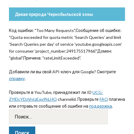
Дикая природа Чернобыльской зоны
Код ошибки: "Too Many Requests".Сообщение об ошибке:
"Quota exceeded for quota metric 'Search Queries' and limit
'Search Queries per day' of service 'youtube.googleapis.com'
for consumer 'project_number:249175517966'."Домен:
"global".Причина: "rateLimitExceeded".
Добавили ли вы свой API-ключ для Google? Смотрите
справку
.
Проверьте в YouTube, принадлежит ли ID
UCG-
ZYlDcYDzVntzEqx9hLHQ
channelid. Проверьте
FAQ
плагина
или отправьте сообщение об ошибке на
поддержка
.