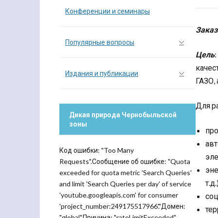
Конференции и семинары
Заказ
Популярные вопросы
Цель
качес
Издания и публикации
ГАЗО,
Для р
Дикая природа Чернобыльской
зоны
про
авт
Код ошибки: "Too Many
эле
Requests".Сообщение об ошибке: "Quota
эне
exceeded for quota metric 'Search Queries'
т.д.
and limit 'Search Queries per day' of service
'youtube.googleapis.com' for consumer
соц
'project_number:249175517966'."Домен:
тер
"global".Причина: "rateLimitExceeded".