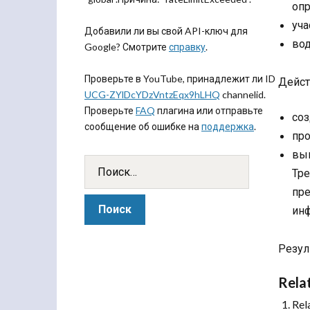
опр
уча
Добавили ли вы свой API-ключ для
вод
Google? Смотрите
справку
.
Проверьте в YouTube, принадлежит ли ID
Дейст
UCG-ZYlDcYDzVntzEqx9hLHQ
channelid.
Проверьте
FAQ
плагина или отправьте
соз
сообщение об ошибке на
поддержка
.
про
вып
Тре
пре
инф
Резул
Rela
Rel