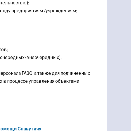
ительностью);
ренду предприятиям /учреждениям;
тов;
х очередных/внеочередных);
ерсонала ГАЗО, а также для подчиненных
х в процессе управления объектами
помощи Славутичу