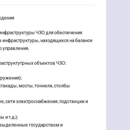
уждения
 инфраструктуры ЧЗО для обеспечения
в инфраструктуры, находящихся на балансе
о управления.
аструктутрных объектов ЧЗО:
оружения);
стакады, мосты, тоннели, столбы
е, сети электроснабжения, подстанции и
и т.д.);
 выделенные государством и