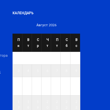
КАЛЕНДАРЬ
Август 2026
П
В
С
Ч
П
С
В
н
т
р
т
т
б
с
ктора
1
2
3
4
5
6
7
8
9
t
1
1
1
1
1
1
1
0
1
2
3
4
5
6
1
1
1
2
2
2
2
7
8
9
0
1
2
3