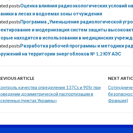
ated posts
Оценка влияния радиоэкологических условий на
аники в лесах и водоемах зоны отчуждения
ated posts
Программа „Уменьшение радиологической угроз
оектирование и модернизация систем защиты высокоакт
торые находятся в использовании в медицинских учрежд
ated posts
Разработка рабочей программы и методики ра
оружений на территории энергоблоков № 1,2 ЮУ АЭС
REVIOUS ARTICLE
NEXT ARTIC
Контроль качества определения 137Cs и 90Sr при
Сотрудниче
роведении дозиметрической паспортизации в
безопаснос
аселенных пунктах Украины»
Франция)