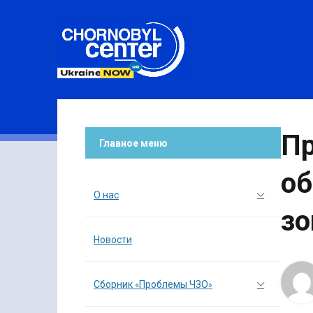
Пр
Главное меню
об
О нас
зо
Новости
Сборник «Проблемы ЧЗО»