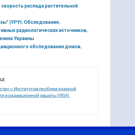
 скорость распада растительной
ы” (УРУ): Обследование,
ивных радиологических источников,
ениях Украины
диационного обследования домов,
LE
ство с Институтом проблем ядерной
ти и радиационной защиты (IRSN,