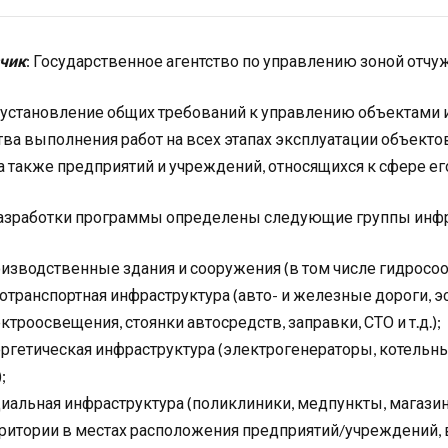
чик
: Государственное агентство по управлению зоной отч
: установление общих требований к управлению объектами
тва выполнения работ на всех этапах эксплуатации объекто
 а также предприятий и учреждений, относящихся к сфере ег
азработки программы определены следующие группы инфр
изводственные здания и сооружения (в том числе гидросо
отранспортная инфраструктура (авто- и железные дороги, э
ктроосвещения, стоянки автосредств, заправки, СТО и т.д.);
ргетическая инфраструктура (электрогенераторы, котельны
);
иальная инфраструктура (поликлиники, медпункты, магазины 
ритории в местах расположения предприятий/учреждений,