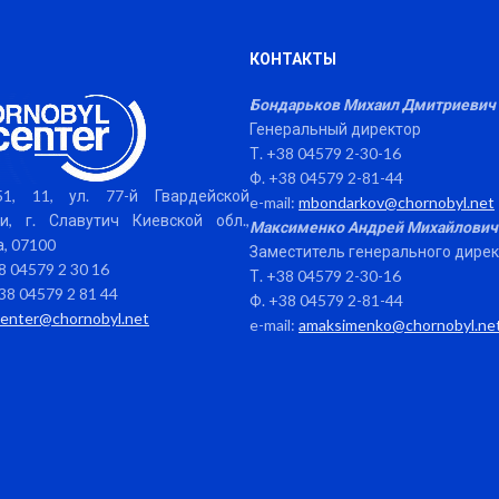
КОНТАКТЫ
Бондарьков Михаил Дмитриевич
Генеральный директор
Т. +38 04579 2-30-16
Ф. +38 04579 2-81-44
1, 11, ул. 77-й Гвардейской
e-mail:
mbondarkov@chornobyl.net
и, г. Славутич Киевской обл.,
Максименко Андрей Михайлович
, 07100
Заместитель генерального дире
38 04579 2 30 16
Т. +38 04579 2-30-16
38 04579 2 81 44
Ф. +38 04579 2-81-44
center@chornobyl.net
e-mail:
amaksimenko@chornobyl.ne