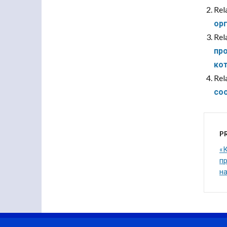
Rel
орг
Rel
пр
ко
Rel
со
P
«
п
н