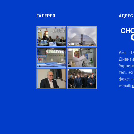
ГАЛЕРЕЯ
АДРЕС
А/я 15
Дивизи
Украина
тел.: +
факс: +
e-mail: