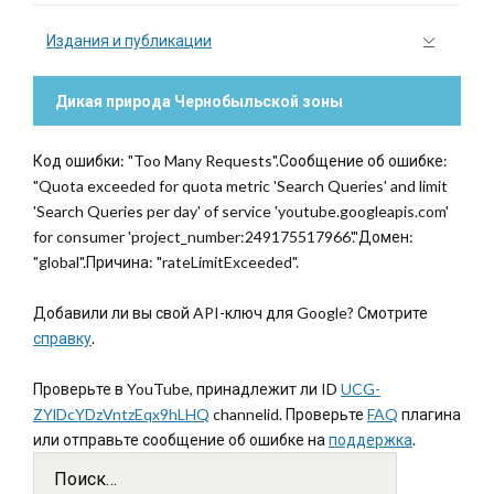
Издания и публикации
Дикая природа Чернобыльской зоны
Код ошибки: "Too Many Requests".Сообщение об ошибке:
"Quota exceeded for quota metric 'Search Queries' and limit
'Search Queries per day' of service 'youtube.googleapis.com'
for consumer 'project_number:249175517966'."Домен:
"global".Причина: "rateLimitExceeded".
Добавили ли вы свой API-ключ для Google? Смотрите
справку
.
Проверьте в YouTube, принадлежит ли ID
UCG-
ZYlDcYDzVntzEqx9hLHQ
channelid. Проверьте
FAQ
плагина
или отправьте сообщение об ошибке на
поддержка
.