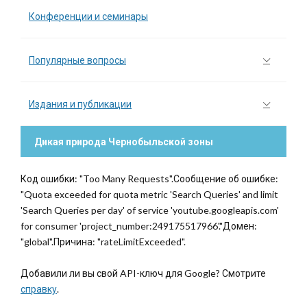
Конференции и семинары
Популярные вопросы
Издания и публикации
Дикая природа Чернобыльской зоны
Код ошибки: "Too Many Requests".Сообщение об ошибке:
"Quota exceeded for quota metric 'Search Queries' and limit
'Search Queries per day' of service 'youtube.googleapis.com'
for consumer 'project_number:249175517966'."Домен:
"global".Причина: "rateLimitExceeded".
Добавили ли вы свой API-ключ для Google? Смотрите
справку
.