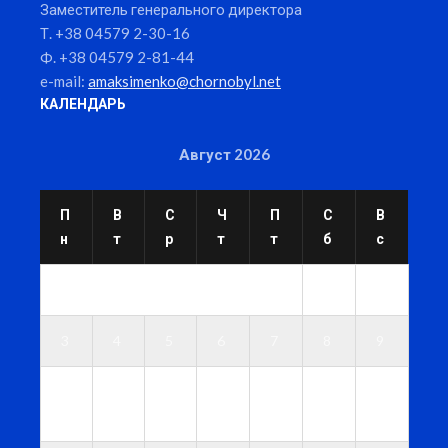
Заместитель генерального директора
Т. +38 04579 2-30-16
Ф. +38 04579 2-81-44
e-mail:
amaksimenko@chornobyl.net
КАЛЕНДАРЬ
Август 2026
П
В
С
Ч
П
С
В
н
т
р
т
т
б
с
1
2
3
4
5
6
7
8
9
1
1
1
1
1
1
1
0
1
2
3
4
5
6