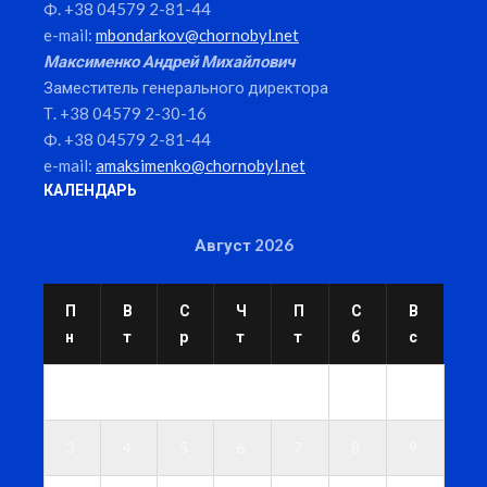
Ф. +38 04579 2-81-44
e-mail:
mbondarkov@chornobyl.net
Максименко Андрей Михайлович
Заместитель генерального директора
Т. +38 04579 2-30-16
Ф. +38 04579 2-81-44
e-mail:
amaksimenko@chornobyl.net
КАЛЕНДАРЬ
Август 2026
П
В
С
Ч
П
С
В
н
т
р
т
т
б
с
1
2
3
4
5
6
7
8
9