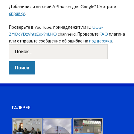
Добавили ли вы свой API-ключ для Google? Смотрите
справку
.
Проверьте в YouTube, принадлежит ли ID
UCG-
ZYlDcYDzVntzEqx9hLHQ
channelid. Проверьте
FAQ
плагина
или отправьте сообщение об ошибке на
поддержка
.
ГАЛЕРЕЯ