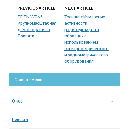
PREVIOUS ARTICLE
NEXT ARTICLE
EDEN WP65
Тренинг «Измерение
Крупномасштабная
активности
демонстрация в
радионуклидов в
Припяти
образцах с
использованием
спектрометрического
и радиометрического
оборудования.
Главное меню
О нас
Новости