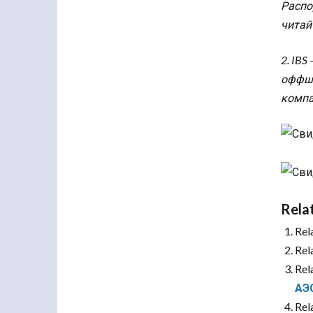
Распо
читай
2. IB
оффшо
компа
Rela
Rel
Rel
Rel
АЭ
Rel