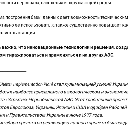
асности персонала, населения и окружающей среды.
ма построения базы данных дает возможность технически
тивно ее использовать, а также существенно повышает к
алистов станции.
 важно, что инновационные технологии и решения, созд
ом тиражироваться и применяться и на других АЭС.
________________
( Shelter Implementation Plan) стал кульминацией усилий Ук
ботки наиболее приемлемого в экологическом и экономич
та «Укрытие» Чернобыльской АЭС. Этот глобальный проект
ртов Евросоюза, Украины, Японии и США и одобрен Рабочей
ки и Правительством Украины в июне 1997 года.
ью сбора средств на реализацию данного проекта был созд