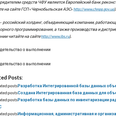
рядителем средств ЧФУ является Европейский банк реконст
те на сайте ГСП «Чернобыльская АЭС»
http://www.chnpp.gov.ua
)
S — российский холдинг, объединяющий компании, работающи
рного программирования, а также производства и дистриб
нии читайте на сайте
http://www.ibs.ru
).
ted Posts:
ated posts
Разработка Интегрированной базы данных объ
ated posts
Создана Интегрированная база данных для объ
ated posts
Разработка базы данных по инвентаризации р
С
ated posts
Информационная, административная и организа