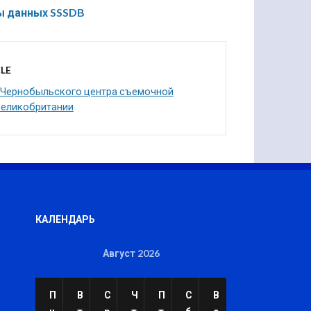
ы данных SSSDB
LE
Чернобыльского центра съемочной
Великобритании
КАЛЕНДАРЬ
Август 2026
П
В
С
Ч
П
С
В