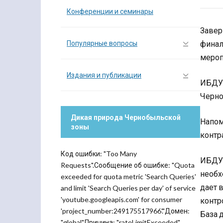
Конференции и семинары
Завер
Популярные вопросы
финал
мероп
Издания и публикации
ИБДУ 
Черно
Дикая природа Чернобыльской
Напом
зоны
контр
Код ошибки: "Too Many
ИБДУ 
Requests".Сообщение об ошибке: "Quota
необх
exceeded for quota metric 'Search Queries'
дает 
and limit 'Search Queries per day' of service
'youtube.googleapis.com' for consumer
контр
'project_number:249175517966'."Домен:
База 
"global".Причина: "rateLimitExceeded".