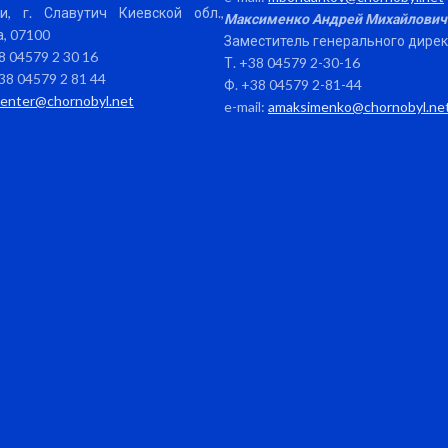
и, г. Славутич Киевской обл.,
Максименко Андрей Михайлович
, 07100
Заместитель генерального дире
38 04579 2 30 16
Т. +38 04579 2-30-16
38 04579 2 81 44
Ф. +38 04579 2-81-44
center@chornobyl.net
e-mail:
amaksimenko@chornobyl.ne