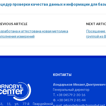
оцедур проверки качества данных и информации для баз
REVIOUS ARTICLE
NEXT ARTIC
азработана и аттестована новая методика
Посещение 
ыполнения измерений
группой из 
КОНТАКТЫ
Бондарьков Михаил Дмитриевич
Генеральный директор
Т. +38 04579 2-30-16
Ф. +38 04579 2-81-44
1, 11, ул. 77-й Гвардейской
e-mail:
mbondarkov@chornobyl.net