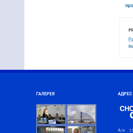
пр
P
Р
в
ГАЛЕРЕЯ
АДРЕС
А/я 15