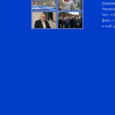
Дивизи
Украина
тел.: +
факс: +
e-mail: