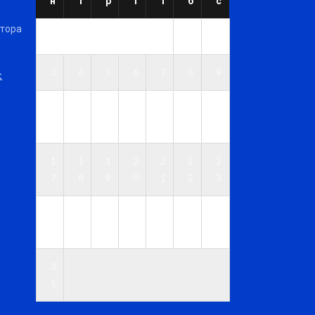
н
т
р
т
т
б
с
ктора
1
2
3
4
5
6
7
8
9
t
1
1
1
1
1
1
1
0
1
2
3
4
5
6
1
1
1
2
2
2
2
7
8
9
0
1
2
3
2
2
2
2
2
2
3
4
5
6
7
8
9
0
3
1