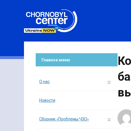
Ко
Главное меню
ба
О нас
в
Новости
Сборник «Проблемы ЧЗО»