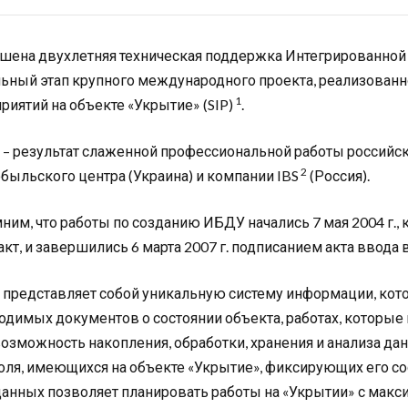
шена двухлетняя техническая поддержка Интегрированной
ьный этап крупного международного проекта, реализованн
1
риятий на объекте «Укрытие» (SIP)
.
– результат слаженной профессиональной работы российск
2
быльского центра (Украина) и компании IBS
(Россия).
ним, что работы по созданию ИБДУ начались 7 мая 2004 г.,
акт, и завершились 6 марта 2007 г. подписанием акта ввода
представляет собой уникальную систему информации, кото
одимых документов о состоянии объекта, работах, которые 
возможность накопления, обработки, хранения и анализа да
оля, имеющихся на объекте «Укрытие», фиксирующих его с
данных позволяет планировать работы на «Укрытии» с ма