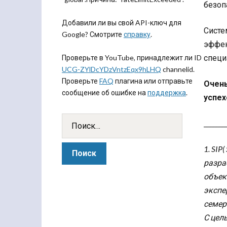
безоп
Добавили ли вы свой API-ключ для
Систе
Google? Смотрите
справку
.
эффек
специ
Проверьте в YouTube, принадлежит ли ID
UCG-ZYlDcYDzVntzEqx9hLHQ
channelid.
Проверьте
FAQ
плагина или отправьте
Очень
сообщение об ошибке на
поддержка
.
успех
_______
1. SIP
разра
объек
экспе
семер
С цел