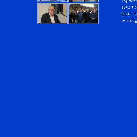
Украина
тел.: +
факс: +
e-mail: