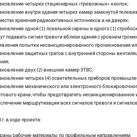
ановление четырех стационарных «тревожных» кнопок;
ановление внутри здания четырех камер замкнутой телеви
местах хранения радиоактивных источников и на дверях;
ановление одной (1) локальной сирены и одного (1) стробос
ут подавать сигнал тревоги вблизи здания с уровнем громк
вления попытки несанкционированного проникновения или
ановление защитных гратов с внутренней стороны вентиля
ния;
ановление двух (2) внешних камер ЗТВС;
ановление четырех (4) осветительных приборов промышлен
ановление механического или электронного блокировочног
тового крана, чтобы предотвратить несанкционированное 
спечение маршрутизации всех сигналов тревоги и сигнало
 г. в ходе проекта:
раны рабочие материалы по профильным направлениям;