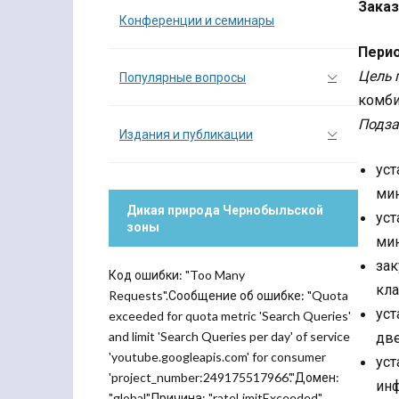
Заказ
Конференции и семинары
Перио
Цель 
Популярные вопросы
комби
Подза
Издания и публикации
уст
мин
Дикая природа Чернобыльской
уст
зоны
мин
зак
Код ошибки: "Too Many
кла
Requests".Сообщение об ошибке: "Quota
уст
exceeded for quota metric 'Search Queries'
and limit 'Search Queries per day' of service
две
'youtube.googleapis.com' for consumer
уст
'project_number:249175517966'."Домен:
инф
"global".Причина: "rateLimitExceeded".