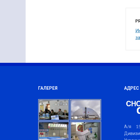
P
И
з
ГАЛЕРЕЯ
АДРЕС
А/я 15
Дивизи