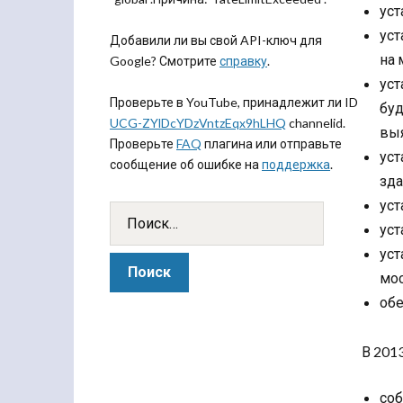
уст
уст
Добавили ли вы свой API-ключ для
на 
Google? Смотрите
справку
.
уст
Проверьте в YouTube, принадлежит ли ID
буд
UCG-ZYlDcYDzVntzEqx9hLHQ
channelid.
выя
Проверьте
FAQ
плагина или отправьте
уст
сообщение об ошибке на
поддержка
.
зда
уст
уст
уст
мос
обе
В 2013
соб