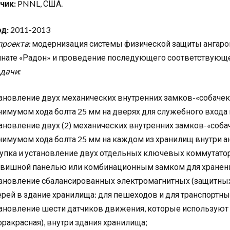
чик:
PNNL, США.
д:
2011-2013
проекта:
модернизация системы физической защиты ангаро
нате «Радон» и проведение последующего соответствующе
дачи:
ановление двух механических внутренних замков-«собачек»
имумом хода болта 25 мм на дверях для служебного входа 
ановление двух (2) механических внутренних замков-«собач
имумом хода болта 25 мм на каждом из хранилищ внутри анг
упка и установление двух отдельных ключевых коммутато
вишной панелью или комбинационным замком для хранен
ановление сбалансированных электромагнитных (защитных
рей в здание хранилища: для пешеходов и для транспортны
ановление шести датчиков движения, которые используют
ракрасная), внутри здания хранилища;