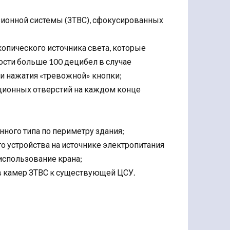
зионной системы (ЗТВС), сфокусированных
копического источника света, которые
ости больше 100 децибел в случае
 нажатия «тревожной» кнопки;
ционных отверстий на каждом конце
ного типа по периметру здания;
о устройства на источнике электропитания
использование крана;
в камер ЗТВС к существующей ЦСУ.