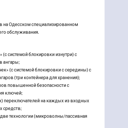
в на Одесском специализированном
го обслуживания.
 (с системой блокировки изнутри) с
в ангары;
ек» (с системой блокировки с середины) с
аров (три контейнера для хранения);
ров повышенной безопасности с
ия ключей;
) переключателей на каждых из входных
х средств;
 две технологии (микроволны/пассивная