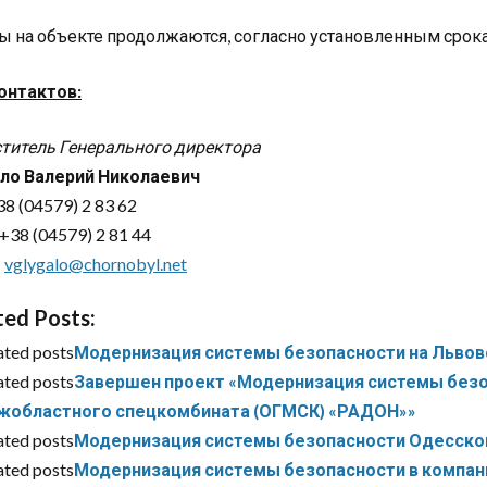
ы на объекте продолжаются, согласно установленным срок
онтактов:
титель Генерального директора
ло Валерий Николаевич
38 (04579) 2 83 62
+38 (04579) 2 81 44
:
vglygalo@chornobyl.net
ted Posts:
ated posts
Модернизация системы безопасности на Львов
ated posts
Завершен проект «Модернизация системы безо
жобластного спецкомбината (ОГМСК) «РАДОН»»
ated posts
Модернизация системы безопасности Одесско
ated posts
Модернизация системы безопасности в компан