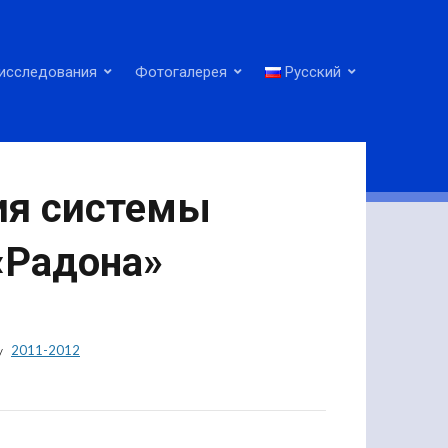
исследования
Фотогалерея
Русский
ия системы
«Радона»
2011-2012