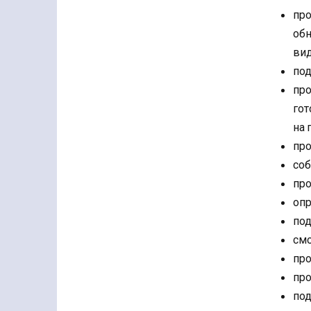
про
обн
ви
под
про
гот
на 
про
соб
про
опр
под
смо
про
про
под