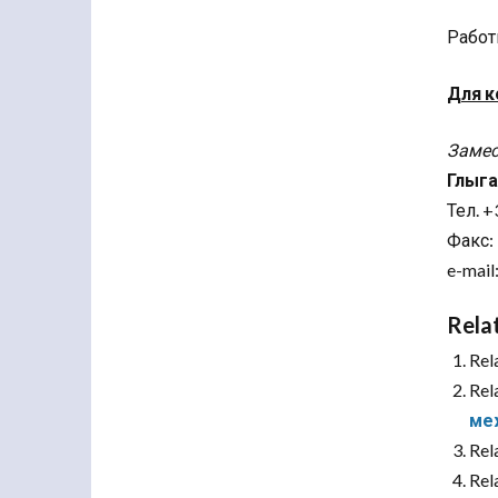
Работ
Для к
Замес
Глыга
Тел. +
Факс: 
e-mail
Rela
Rel
Rel
ме
Rel
Rel