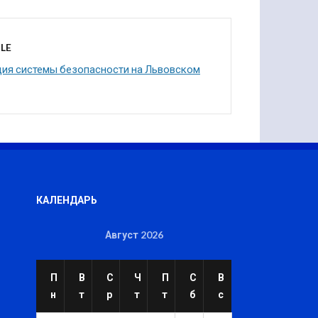
LE
ия системы безопасности на Львовском
КАЛЕНДАРЬ
Август 2026
П
В
С
Ч
П
С
В
н
т
р
т
т
б
с