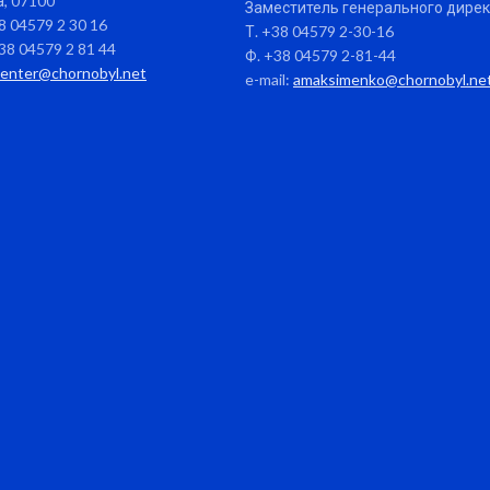
, 07100
Заместитель генерального дире
38 04579 2 30 16
Т. +38 04579 2-30-16
38 04579 2 81 44
Ф. +38 04579 2-81-44
center@chornobyl.net
e-mail:
amaksimenko@chornobyl.ne