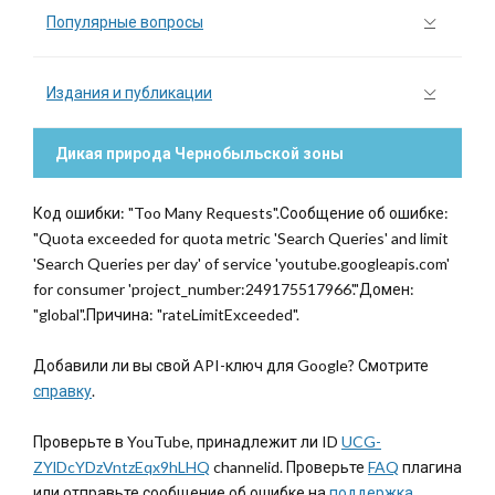
Популярные вопросы
Издания и публикации
Дикая природа Чернобыльской зоны
Код ошибки: "Too Many Requests".Сообщение об ошибке:
"Quota exceeded for quota metric 'Search Queries' and limit
'Search Queries per day' of service 'youtube.googleapis.com'
for consumer 'project_number:249175517966'."Домен:
"global".Причина: "rateLimitExceeded".
Добавили ли вы свой API-ключ для Google? Смотрите
справку
.
Проверьте в YouTube, принадлежит ли ID
UCG-
ZYlDcYDzVntzEqx9hLHQ
channelid. Проверьте
FAQ
плагина
или отправьте сообщение об ошибке на
поддержка
.