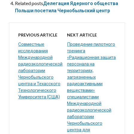
Related posts
Делегация Ядерного общества
Польши посетила Чернобыльский центр
PREVIOUS ARTICLE
NEXT ARTICLE
Совместные
Проведение пилотного
исследования
тренинга
Международной
«Радиационная защита
радиоэкологической
персонала на
лаборатории
территориях,
Чернобыльского
загрязненных
центра и Техасского
радиоактивными
Технологического
веществами»
Университета (США)
специалистами
Международной
радиоэкологической
лаборатории
Чернобыльского
центра для