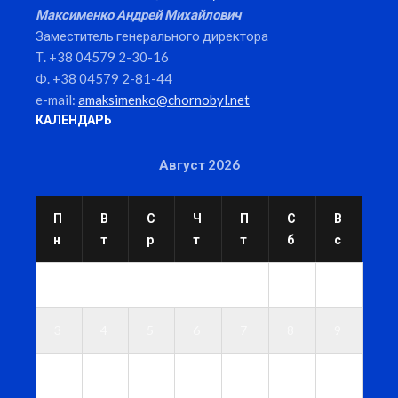
Максименко Андрей Михайлович
Заместитель генерального директора
Т. +38 04579 2-30-16
Ф. +38 04579 2-81-44
e-mail:
amaksimenko@chornobyl.net
КАЛЕНДАРЬ
Август 2026
П
В
С
Ч
П
С
В
н
т
р
т
т
б
с
1
2
3
4
5
6
7
8
9
1
1
1
1
1
1
1
0
1
2
3
4
5
6