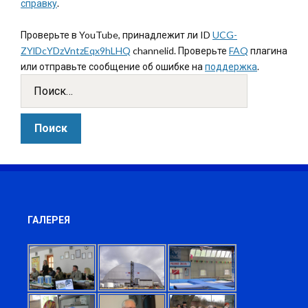
справку
.
Проверьте в YouTube, принадлежит ли ID
UCG-
ZYlDcYDzVntzEqx9hLHQ
channelid. Проверьте
FAQ
плагина
или отправьте сообщение об ошибке на
поддержка
.
ГАЛЕРЕЯ