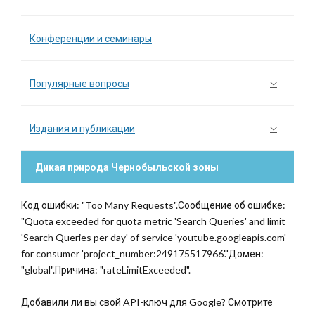
Конференции и семинары
Популярные вопросы
Издания и публикации
Дикая природа Чернобыльской зоны
Код ошибки: "Too Many Requests".Сообщение об ошибке:
"Quota exceeded for quota metric 'Search Queries' and limit
'Search Queries per day' of service 'youtube.googleapis.com'
for consumer 'project_number:249175517966'."Домен:
"global".Причина: "rateLimitExceeded".
Добавили ли вы свой API-ключ для Google? Смотрите