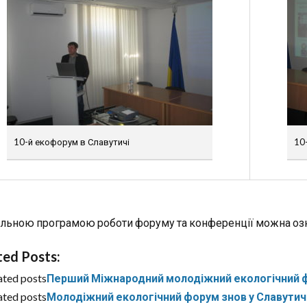
10-й екофорум в Славутичі
10
альною програмою роботи форуму та конференції можна о
ted Posts:
ated posts
Перший Міжнародний молодіжний екологічний фо
ated posts
Молодіжний екологічний форум знов у Славутич