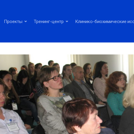
Проекты
Тренинг-центр
Клинико-биохимические ис