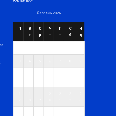
КАЛЕНДАР
Серпень 2026
П
В
С
Ч
П
С
Н
н
т
р
т
т
б
д
ра
1
2
3
4
5
6
7
8
9
t
1
1
1
1
1
1
1
0
1
2
3
4
5
6
1
1
1
2
2
2
2
7
8
9
0
1
2
3
2
2
2
2
2
2
3