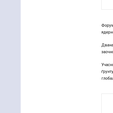
Форум
ядерн
Двана
заочн
Учасн
ґрунт
глоба