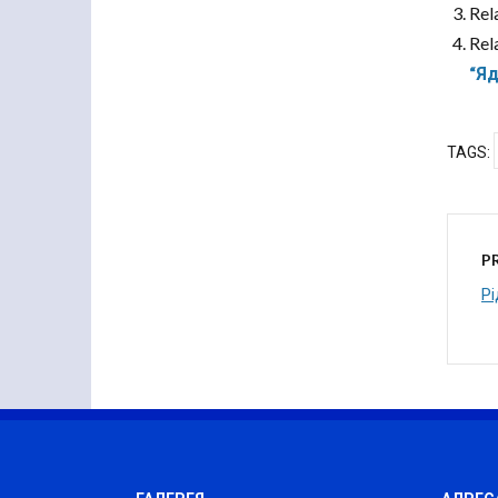
Rel
Rel
“Яд
TAGS:
P
Рі