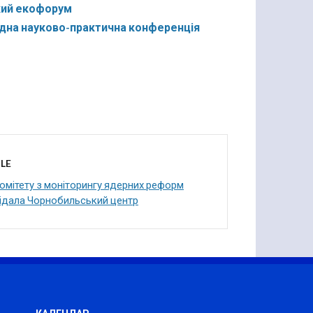
кий екофорум
родна науково-практична конференція
LE
омітету з моніторингу ядерних реформ
ідала Чорнобильський центр