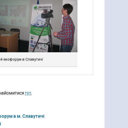
-й екофорум в Славутичі
знайомитися
тут
.
рум в м. Славутичі
і