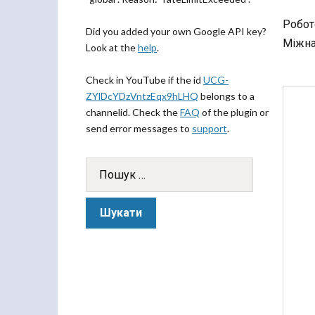
Робот
Did you added your own Google API key?
Міжна
Look at the
help
.
Check in YouTube if the id
UCG-
ZYlDcYDzVntzEqx9hLHQ
belongs to a
channelid. Check the
FAQ
of the plugin or
send error messages to
support
.