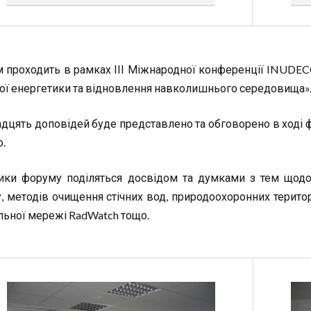
 проходить в рамках ІІІ Міжнародної конференції INUDECO
ої енергетики та відновлення навколишнього середовища»
дцять доповідей буде представлено та обговорено в ході 
о.
ики форуму поділяться досвідом та думками з тем щодо
у, методів очищення стічних вод, природоохоронних територ
льної мережі RadWatch тощо.