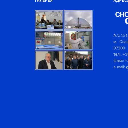
ГАЛЕРЕЯ
АДРЕС
А/с 151,
м. Слав
07100
тел.: +
факс: +
e-mail: