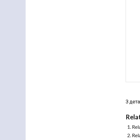
З дет
Rela
Rel
Rel