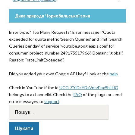
Дика природа Чорнобильської зони
Error type: "Too Many Requests". Error message: "Quota
exceeded for quota metric 'Search Queries' and limit 'Search
Queries per day' of service 'youtube.googleapis.com' for
consumer 'project_number:249175517966'." Domain: "global".
Reason: "rateLimitExceeded".
Did you added your own Google API key? Look at the
help
.
Check in YouTube if the id
UCG-ZYlDcYDzVntzEqx9hLHQ
belongs to a channelid. Check the
FAQ
of the plugin or send
error messages to
support
.