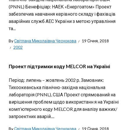
(PNNL) Бенефіціар: НАЕК «Енергоатом» Проект
забезпечив навчання керівного складу і фахівців
аварійних служб АЕС України з метою управління
та...
By
Світлана Миколаївна Чеснокова
19 Січня, 2018
2002
Проект підтримки коду MELCOR на Україні
Період: липень – жовтень 2002 р. Замовник:
Тихоокеанська північно-західна національна
лабораторія (PNNL), США Проект спрямований на
вирішення проблем щодо використанн я на Україні
комп’ютерного коду MELCOR для аналізу важких/
запроектних аварій....
By
Світлана Миколаївна Чеснокова
19 Січня, 2018