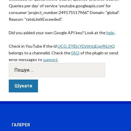
Queries per day' of service 'youtube.googleapis.com' for
consumer 'project_number:249175517966'." Domain: "global".
Reason: "rateLimitExceeded".
Did you added your own Google API key? Look at the
help
.
Check in YouTube if the id
UCG-ZYlDcYDzVntzEqx9hLHQ
belongs to a channelid. Check the
FAQ
of the plugin or send
error messages to
support
.
ГАЛЕРЕЯ