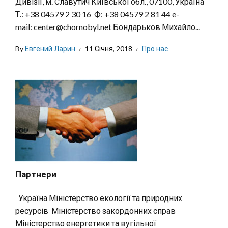
Дивізії, м. Славутич Київської обл., 07100, Україна
Т.: +38 04579 2 30 16 Ф: +38 04579 2 81 44 e-
mail: center@chornobyl.net Бондарьков Михайло...
By
Евгений Ларин
11 Січня, 2018
Про нас
Партнери
Україна Міністерство екології та природних
ресурсів Міністерство закордонних справ
Міністерство енергетики та вугільної