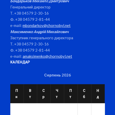
Бондарьков Михайло Дмитрович
Генеральний директор
Т. +38 04579 2-30-16
Ф. +38 04579 2-81-44
e-mail:
mbondarkov@chornobyl.net
Максименко Андрій Михайлович
Заступник генерального директора
Т. +38 04579 2-30-16
Ф. +38 04579 2-81-44
e-mail:
amaksimenko@chornobyl.net
КАЛЕНДАР
Серпень 2026
П
В
С
Ч
П
С
Н
н
т
р
т
т
б
д
1
2