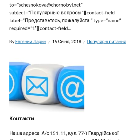
to=”schesnokova@chornobyl.net”
subject=”Популярные вопросы”][contact-field
label=”Представьтесь, пожалуйста:” type=”name”
required=”1″][contact-field...
By
Евгений Ларин
15 Січня, 2018
Популярні питання
Контакти
Наша адреса: А/с 151, 11, вул. 77-ї Гвардійської