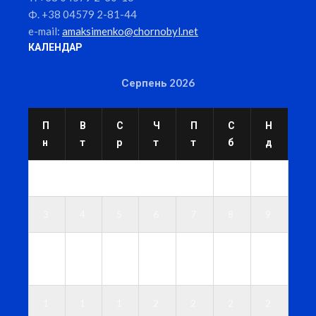
Ф. +38 04579 2-81-44
e-mail:
amaksimenko@chornobyl.net
КАЛЕНДАР
Серпень 2026
П
В
С
Ч
П
С
Н
н
т
р
т
т
б
д
1
2
3
4
5
6
7
8
9
1
1
1
1
1
1
1
0
1
2
3
4
5
6
1
1
1
2
2
2
2