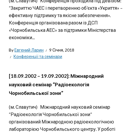
(м. Славутич) Конференція проходила під девізом:
“Закриттю ЧАЕС і перетворенню об’єкта «Укриття» –
ефективну підтримку та якісне забезпечення».
Конференція організована разом із ДСП
«Чорнобильська АЕС» за підтримки Міністерства
економіки...
By
Евгений Ларин
9 Січня, 2018
Конференції та семінари
[18.09.2002 – 19.09.2002]: Міжнародний
науковий семінар “Радіоекологія
Чорнобильської зони”
(м. Славутич) Міжнародний науковий семінар
“Радіоекологія Чорнобильської зони”
організований Міжнародною радіоекологічною
лабораторією Чорнобильського центру. У роботі