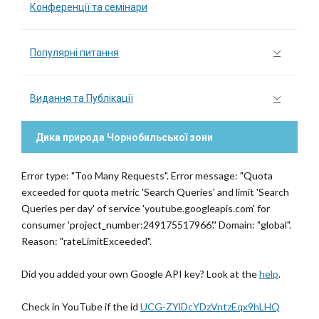
Конференції та семінари
Популярні питання
Видання та Публікації
Дика природа Чорнобильської зони
Error type: "Too Many Requests". Error message: "Quota
exceeded for quota metric 'Search Queries' and limit 'Search
Queries per day' of service 'youtube.googleapis.com' for
consumer 'project_number:249175517966'." Domain: "global".
Reason: "rateLimitExceeded".
Did you added your own Google API key? Look at the
help
.
Check in YouTube if the id
UCG-ZYlDcYDzVntzEqx9hLHQ