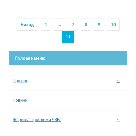
Назад
1
…
7
8
9
10
11
Головне меню
Про нас
Новини
Збірник “Проблеми ЧЗВ”