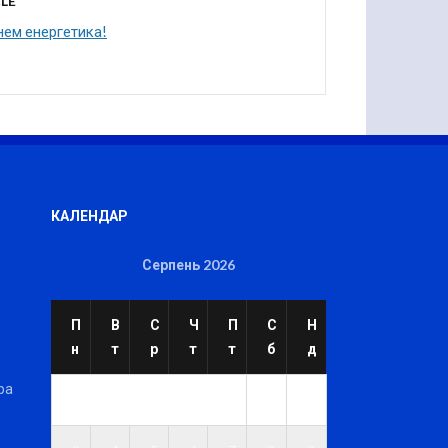
LE
нем енергетика!
КАЛЕНДАР
Серпень 2026
П
В
С
Ч
П
С
Н
н
т
р
т
т
б
д
ра
1
2