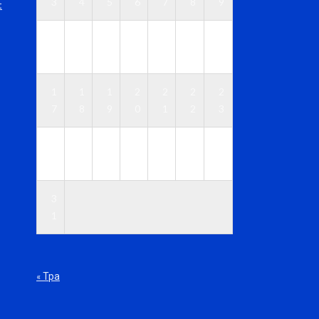
3
4
5
6
7
8
9
t
1
1
1
1
1
1
1
0
1
2
3
4
5
6
1
1
1
2
2
2
2
7
8
9
0
1
2
3
2
2
2
2
2
2
3
4
5
6
7
8
9
0
3
1
« Тра