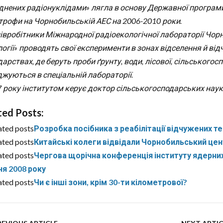
днених радіонуклідами» лягла в основу Державної програми
трофи на Чорнобильській АЕС на 2006-2010 роки.
співробітники Міжнародної радіоекологічної лабораторії Чорн
огії» проводять свої експерименти в зонах відселення й відч
арствах, де беруть проби ґрунту, води, лісової, сільськогосп
джуються в спеціальній лабораторії.
7 року інститутом керує доктор сільськогосподарських наук
ted Posts:
ated posts
Розробка посібника з реабілітації відчужених т
ated posts
Китайські колеги відвідали Чорнобильський це
ated posts
Чергова щорічна конференція інституту ядерних
ня 2008 року
ated posts
Чи є інші зони, крім 30-ти кілометрової?