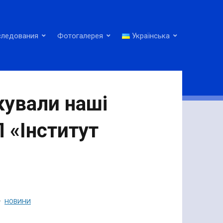
следования
Фотогалерея
Українська
кували наші
П «Інститут
НОВИНИ