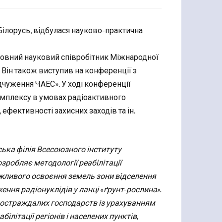
, Білорусь, відбулася науково-практична
оловний науковий співробітник Міжнародної
. Він також виступив на конференції з
ідчуження ЧАЕС». У ході конференції
омплексу в умовах радіоактивного
 ефективності захисних заходів та ін.
уська філія Всесоюзного інституту
озробляє методології реабілітації
ожливого освоєння земель зони відселення
ння радіонуклідів у ланці «ґрунт-рослина».
 постраждалих господарств із урахуванням
літації регіонів і населених пунктів,