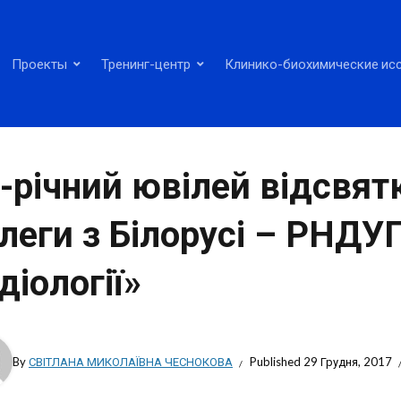
Проекты
Тренинг-центр
Клинико-биохимические ис
-річний ювілей відсвят
леги з Білорусі – РНДУ
діології»
By
СВІТЛАНА МИКОЛАЇВНА ЧЕСНОКОВА
Published
29 Грудня, 2017