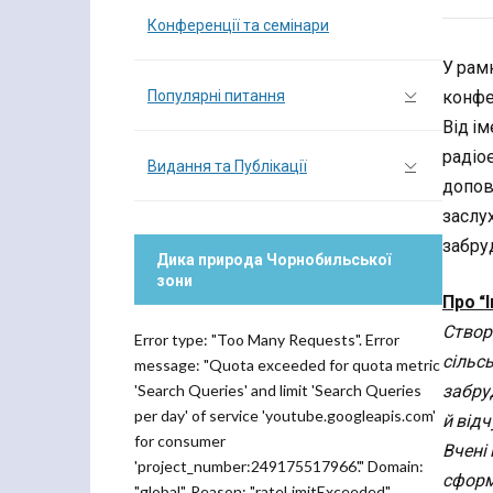
Конференції та семінари
У рамк
Популярні питання
конфе
Від і
радіое
Видання та Публікації
допов
заслу
забруд
Дика природа Чорнобильської
зони
Про “
Створе
Error type: "Too Many Requests". Error
сільсь
message: "Quota exceeded for quota metric
забру
'Search Queries' and limit 'Search Queries
per day' of service 'youtube.googleapis.com'
й від
for consumer
Вчені
'project_number:249175517966'." Domain:
сформо
"global". Reason: "rateLimitExceeded".