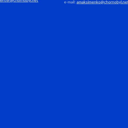
center@chornobyl.net
e-mail:
amaksimenko@chornobyl.ne