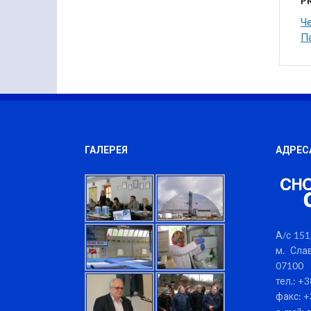
P
Ч
Па
ГАЛЕРЕЯ
АДРЕС
А/с 151,
м. Слав
07100
тел.: +
факс: +