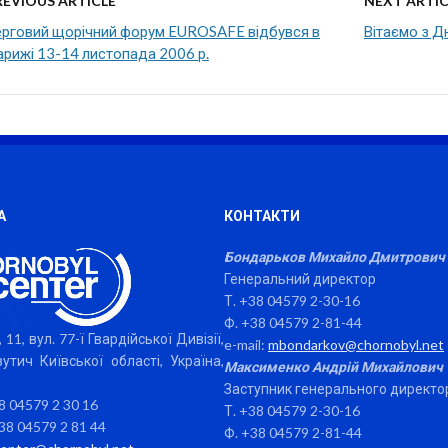
REVIOUS ARTICLE
NEXT ARTIC
ерговий щорічний форум EUROSAFE відбувся в
Вітаємо з Д
рижі 13-14 листопада 2006 р.
А
КОНТАКТИ
Бондарьков Михайло Дмитрович
Генеральний директор
Т. +38 04579 2-30-16
Ф. +38 04579 2-81-44
 11, вул. 77-ї Гвардійської Дивізії,
e-mail:
mbondarkov@chornobyl.net
утич Київської області, Україна,
Максименко Андрій Михайлович
Заступник генерального директо
38 04579 2 30 16
Т. +38 04579 2-30-16
38 04579 2 81 44
Ф. +38 04579 2-81-44