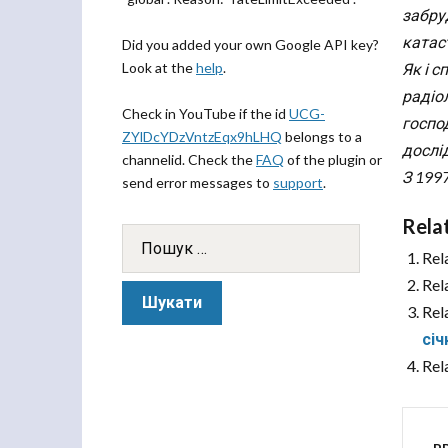
забру
катас
Did you added your own Google API key?
Look at the
help
.
Як і 
радіол
Check in YouTube if the id
UCG-
господ
ZYlDcYDzVntzEqx9hLHQ
belongs to a
дослі
channelid. Check the
FAQ
of the plugin or
З 199
send error messages to
support
.
Rela
Rel
Rel
Rel
січ
Rel