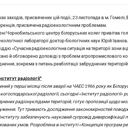
ах заходів, присвячених цій події, 23 листопада в м. Гомелі
ренція, присвячена радіоекологічним проблемам.
мені Чорнобильського центру білоруських колег привітав г
кологічної лабораторії доктор біологічних наук Юрій Іванов
іддю «Сучасна радіоекологічна ситуація на території зони в
хано й обговорено доповіді з проблем агропромислового к
нення, зокрема з питань реабілітації забруднених територій,
Інститут радіології”
ний у перші місяці після аварії на ЧАЕС 1986 року як Білор
когосподарської радіології, сьогодні «Інститут радіології» р
днених радіонуклідами територій, готує пропозиції щодо м
чуження. Тут тривають дослідження закономірностей поводже
 інституту забезпечують науковий супровід диверсифікації
ваних умов. Розроблена в інституті «Концепція програм реабі