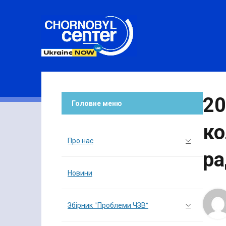
20
Головне меню
ко
Про нас
ра
Новини
Збірник “Проблеми ЧЗВ”