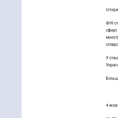
Істор
ФНІ с
сфері 
мініс
співр
У ство
Україн
Більш
4 жовт