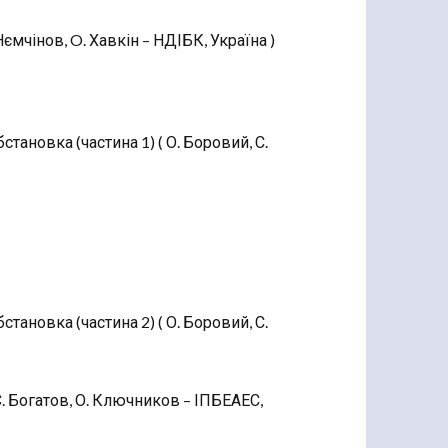
Нємчінов, O. Хавкін – НДІБК, Україна )
становка (частина 1) ( О. Боровий, С.
становка (частина 2) ( О. Боровий, С.
 С. Богатов, О. Ключников – ІПБЕАЕС,