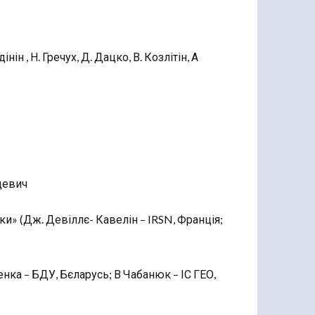
ін , Н. Гречух, Д. Дацко, В. Козлітін, А
девич
ки» (Дж. Девіллє- Кавелін – IRSN, Франція;
апенка – БДУ, Бєларусь; В Чабанюк – ІС ГЕО,