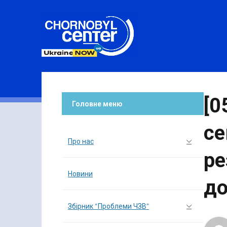
[0
Головне меню
се
Про нас
ре
Новини
до
Збірник “Проблеми ЧЗВ”