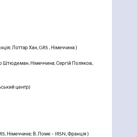
нція; Лоттар Хан, GRS , Німеччина )
ар Штюдеман, Німеччина; Сергій Поляков,
льський центр)
RS, Німеччина; В. Ломе – IRSN, Франція )