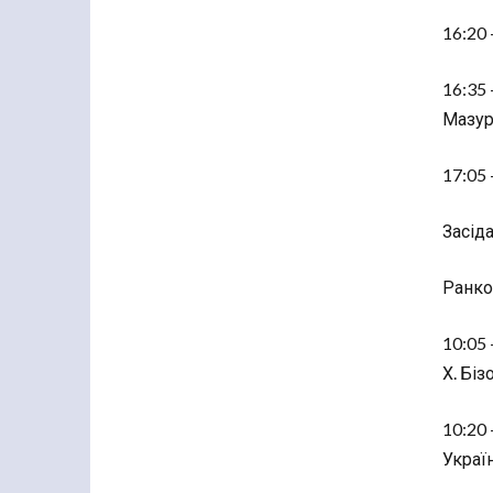
16:20 
16:35 
Мазур
17:05 
Засіда
Ранко
10:05 
Х. Біз
10:20 
Україн