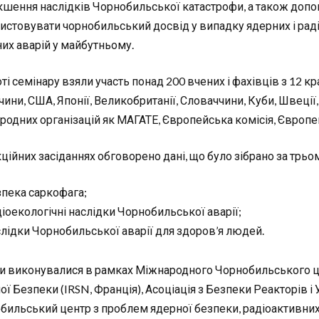
кшення наслідків Чорнобильської катастрофи, а також до
истовувати чорнобильський досвід у випадку ядерних і рад
них аварій у майбутньому.
ті семінару взяли участь понад 200 вчених і фахівців з 12 краї
ини, США, Японії, Великобританії, Словаччини, Куби, Швеції,
родних організацій як МАГАТЕ, Європейська комісія, Європей
кційних засіданнях обговорено дані, що було зібрано за трь
пека саркофага;
іоекологічні наслідки Чорнобильської аварії;
лідки Чорнобильської аварії для здоров’я людей.
и виконувалися в рамках Міжнародного Чорнобильського цен
ї Безпеки (IRSN, Франція), Асоціація з Безпеки Реакторів і 
бильський центр з проблем ядерної безпеки, радіоактивних ві