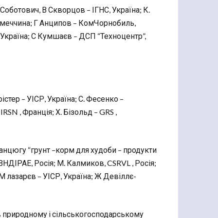
 Соботович, В Скворцов – ІГНС, Україна; К.
 Німеччина; Г Анципов – КомЧорнобиль,
 Україна; С Кумшаєв – ДСП “Техноцентр”,
істер – УІСР, Україна; С. Фесенко –
RSN , Франція; Х. Бізольд – GRS ,
 ланцюгу “грунт –корм для худоби – продукти
 ВНДІРАЕ, Росія; М. Калмиков, CSRVL , Росія;
 М лазарєв – УІСР, Україна; Ж Девіллє-
в природному і сільськогосподарському