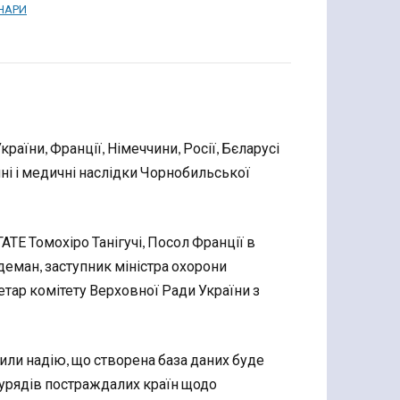
ІНАРИ
раїни, Франції, Німеччини, Росії, Бєларусі
чні і медичні наслідки Чорнобильської
ТЕ Томохіро Танігучі, Посол Франції в
деман, заступник міністра охорони
ар комітету Верховної Ради України з
зили надію, що створена база даних буде
 урядів постраждалих країн щодо