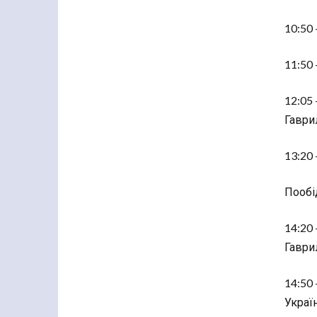
10:50 
11:50 
12:05 
Гаврил
13:20 
Пообі
14:20 
Гаврил
14:50 
Україн