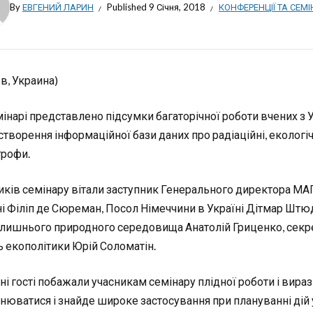
By
ЕВГЕНИЙ ЛАРИН
Published
9 Січня, 2018
КОНФЕРЕНЦІЇ ТА СЕМ
ев, Украина)
інарі представлено підсумки багаторічної роботи вчених з Ук
створення інформаційної бази даних про радіаційні, екологі
трофи.
иків семінару вітали заступник Генерального директора МАГА
ні Філіп де Сюреман, Посол Німеччини в Україні Дітмар Штю
лишнього природного середовища Анатолій Гриценко, секрет
ь екополітики Юрій Соломатін.
ні гості побажали учасникам семінару плідної роботи і вира
нюватися і знайде широке застосування при плануванні дій