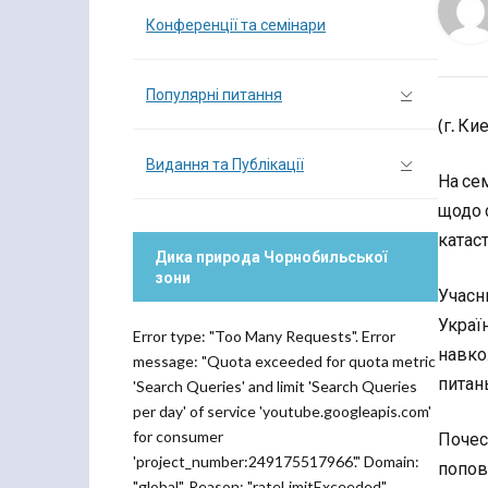
Конференції та семінари
Популярні питання
(г. Ки
Видання та Публікації
На сем
щодо 
катас
Дика природа Чорнобильської
зони
Учасн
Украї
Error type: "Too Many Requests". Error
навко
message: "Quota exceeded for quota metric
питан
'Search Queries' and limit 'Search Queries
per day' of service 'youtube.googleapis.com'
for consumer
Почес
'project_number:249175517966'." Domain:
попов
"global". Reason: "rateLimitExceeded".