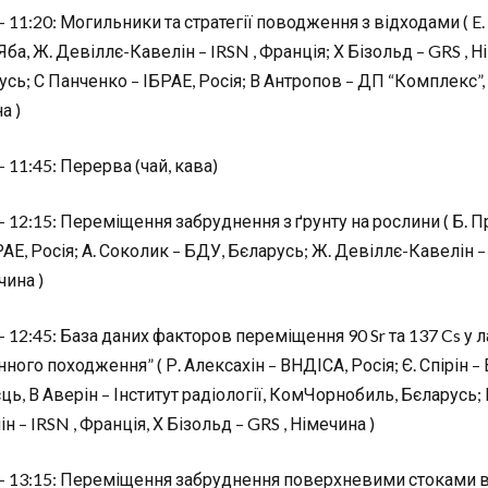
– 11:20: Могильники та стратегії поводження з відходами ( E.
ба, Ж. Девіллє-Кавелін – IRSN , Франція; Х Бізольд – GRS ,
усь; С Панченко – ІБРАЕ, Росія; В Антропов – ДП “Комплекс”,
а )
– 11:45: Перерва (чай, кава)
– 12:15: Переміщення забруднення з ґрунту на рослини ( Б. Пр
Е, Росія; А. Соколик – БДУ, Бєларусь; Ж. Девіллє-Кавелін – I
чина )
– 12:45: База даних факторов переміщення 90 Sr та 137 Cs у
ного походження” ( Р. Алексахін – ВНДІСА, Росія; Є. Спірін –
ць, В Аверін – Інститут радіології, КомЧорнобиль, Бєларусь;
н – IRSN , Франція, Х Бізольд – GRS , Німечина )
 – 13:15: Переміщення забруднення поверхневими стоками 