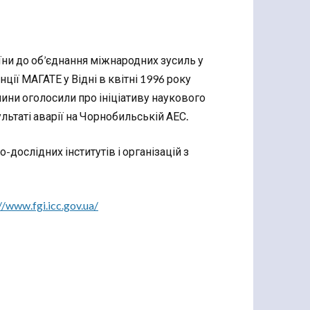
їни до об’єднання міжнародних зусиль у
ції МАГАТЕ у Відні в квітні 1996 року
ини оголосили про ініціативу наукового
ьтаті аварії на Чорнобильській АЕС.
-дослідних інститутів і організацій з
//www.fgi.icc.gov.ua/