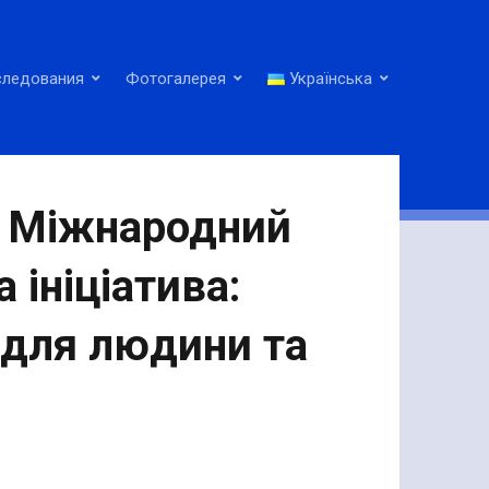
следования
Фотогалерея
Українська
]: Міжнародний
 ініціатива:
я для людини та