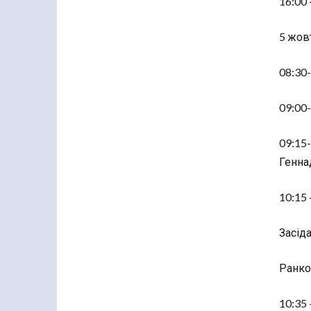
16:00 
5 жовт
08:30-
09:00-
09:15
Геннад
10:15 
Засід
Ранко
10:35 