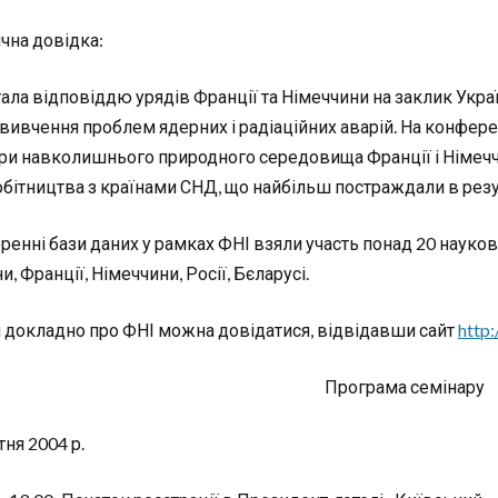
ична довідка:
тала відповіддю урядів Франції та Німеччини на заклик Укра
вивчення проблем ядерних і радіаційних аварій. На конферен
три навколишнього природного середовища Франції і Німечч
обітництва з країнами СНД, що найбільш постраждали в резул
ренні бази даних у рамках ФНІ взяли участь понад 20 науково
и, Франції, Німеччини, Росії, Бєларусі.
 докладно про ФНІ можна довідатися, відвідавши сайт
http:
Програма семінару
ня 2004 р.