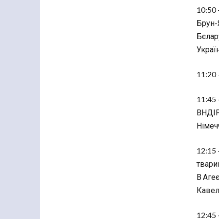
10:50 
Брун-Я
Бєлар
Україн
11:20 
11:45 
ВНДІРА
Німеч
12:15 
тварин
В Агеє
Кавелі
12:45