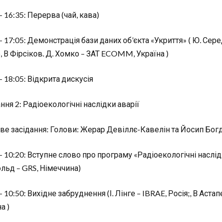
– 16:35: Перерва (чай, кава)
– 17:05: Демонстрація бази даних об’єкта «Укриття» ( Ю. Середін
, В Фірсіков. Д. Хомко – ЗАТ ECOMM, Україна )
– 18:05: Відкрита дискусія
ння 2: Радіоекологічні наслідки аварії
ве засідання: Голови: Жерар Девіллє-Кавелін та Йосип Бог
– 10:20: Вступне слово про програму «Радіоекологічні наслід
ольд – GRS, Німеччина)
– 10:50: Вихідне забруднення (І. Лінге – IBRAE, Росія;, В Аст
а )