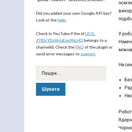
пом’я
викор
Did you added your own Google API key?
подіб
Look at the
help
.
У робо
Check in YouTube if the id
UCG-
ZYlDcYDzVntzEqx9hLHQ
belongs to a
Німечч
channelid. Check the
FAQ
of the plugin or
міжна
send error messages to
support
.
На се
Без
Рад
Нас
Робот
Ядерно
Чорно