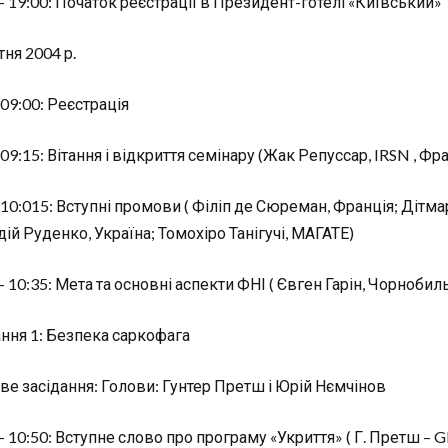
– 19:00: Початок реєстрації в Президент-готелі «Київський»
ня 2004 р.
09:00: Реєстрація
09:15: Вітання і відкриття семінару (Жак Репуссар, IRSN , Фра
-10:015: Вступні промови ( Філіп де Сюреман, Франція; Дітм
ій Руденко, Україна; Томохіро Танігучі, МАГАТЕ)
– 10:35: Мета та основні аспекти ФНІ ( Євген Гарін, Чорноби
ання 1: Безпека саркофага
ве засідання: Голови: Гунтер Претш і Юрій Нємчінов
– 10:50: Вступне слово про програму «Укриття» ( Г. Претш – G