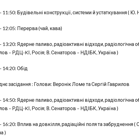
– 11:50: Будівельні конструкції, системи й устаткування ( Ю. 
– 12:05: Перерва (чай, кава)
– 13:20: Ядерне паливо, радіоактивні відходи, радіологічна об
ов – РДЦ-KІ, Росія; В. Сенаторов – НДІБК, Україна )
– 14:20: Обід
днє засідання : Голови: Веронік Ломе та Сергій Гаврилов
– 14:50: Ядерне паливо, радіоактивні відходи, радіологічна об
ов – РДЦ-KІ, Росія; В. Сенаторов – НДІБК, Україна )
– 16:20: Вплив на довкілля, радіаційні поля та забруднення (
а )