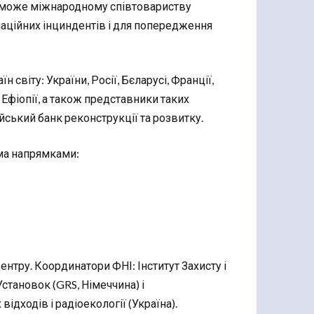
поможе міжнародному співтовариству
іаційних інциндентів і для попередження
н світу: України, Росії, Бєларусі, Франції,
 Ефіопії, а також представники таких
ський банк реконструкції та розвитку.
ома напрямками:
тру. Координатори ФНІ: Інститут Захисту і
Установок (GRS, Німеччина) і
дходів і радіоекології (Україна).