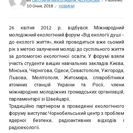
By
СВІТЛАНА МИКОЛАЇВНА ЧЕСНОКОВА
Published
10 Січня, 2018
НОВИНИ
26 квітня 2012 р. відбувся Міжнародний
молодіжний екологічний форум «Від екології душі –
до екології життя», який проводиться вже сьомий
рік з метою залучення молоді до суспільного життя
за допомогою екологічної освіти. У форумі взяли
участь студенти вищих навчальних закладів Києва,
Мінська, Чернігова, Одеси, Севастополя, Ужгорода,
Львова, Мелітополя, Житомира, співробітники
атомних станцій України та Росії, члени
міжнародних молодіжних громадських організацій,
парламентарії зі Швейцарії.
Традиційно партнером в проведенні екологічного
форуму виступає Чорнобильський центр з проблем
ядерної безпеки, радіоактивних відходів і
радіоекології.