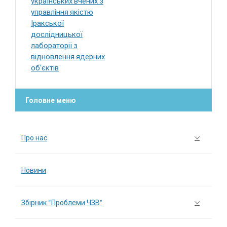
українських вчених з
управління якістю
Іракської
дослідницької
лабораторії з
відновлення ядерних
об’єктів
Головне меню
Про нас
Новини
Збірник “Проблеми ЧЗВ”