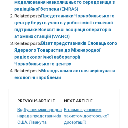
моделювання навколишнього середовища з
радіаційної безпеки (EMRAS)
Related posts
Представники Чорнобильського
центру беруть участь у роботі місії технічної
підтримки Всесвітньої асоціації операторів
атомних станцій (WANO)
Related posts
Візит представників Словацького
Ядерного Товариства до Міжнародної
радіоекологічної лабораторії
Чорнобильського центру
Related posts
Молодь намагається вирішувати
екологічні проблеми
PREVIOUS ARTICLE
NEXT ARTICLE
Відбулася міжнародна
Вітаємо з успішним
нарада представників
захистом докторської
США, Лівану та
дисертації!