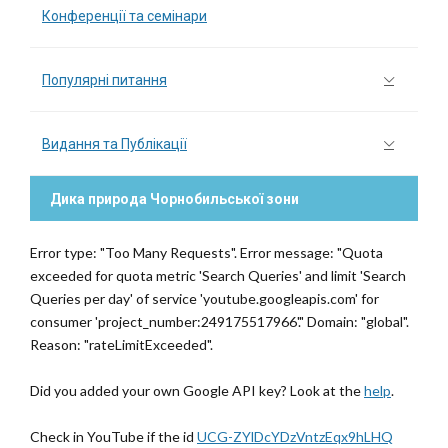
Конференції та семінари
Популярні питання
Видання та Публікації
Дика природа Чорнобильської зони
Error type: "Too Many Requests". Error message: "Quota
exceeded for quota metric 'Search Queries' and limit 'Search
Queries per day' of service 'youtube.googleapis.com' for
consumer 'project_number:249175517966'." Domain: "global".
Reason: "rateLimitExceeded".
Did you added your own Google API key? Look at the
help
.
Check in YouTube if the id
UCG-ZYlDcYDzVntzEqx9hLHQ