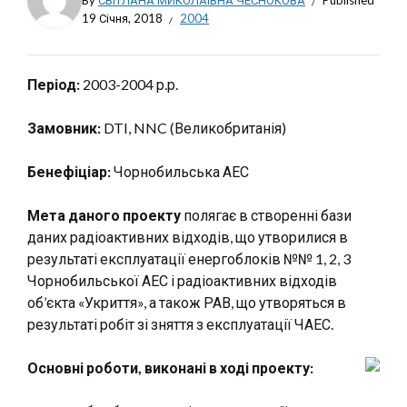
By
СВІТЛАНА МИКОЛАЇВНА ЧЕСНОКОВА
Published
19 Січня, 2018
2004
Період:
2003-2004 р.р.
Замовник:
DTI, NNC (Великобританія)
Бенефіціар:
Чорнобильська АЕС
Мета даного проекту
полягає в створенні бази
даних радіоактивних відходів, що утворилися в
результаті експлуатації енергоблоків №№ 1, 2, 3
Чорнобильської АЕС і радіоактивних відходів
об’єкта «Укриття», а також РАВ, що утворяться в
результаті робіт зі зняття з експлуатації ЧАЕС.
Основні роботи, виконані в ході проекту: