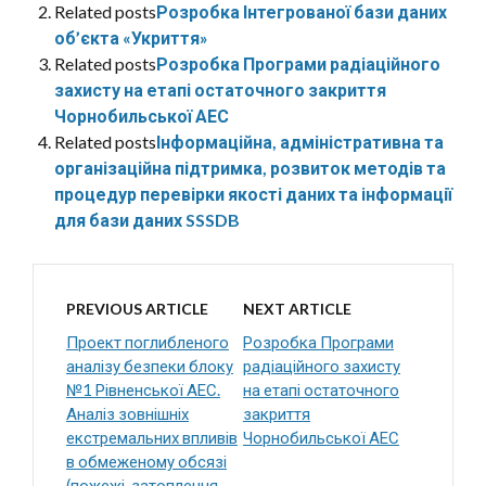
Related posts
Розробка Інтегрованої бази даних
об’єкта «Укриття»
Related posts
Розробка Програми радіаційного
захисту на етапі остаточного закриття
Чорнобильської АЕС
Related posts
Інформаційна, адміністративна та
організаційна підтримка, розвиток методів та
процедур перевірки якості даних та інформації
для бази даних SSSDB
PREVIOUS ARTICLE
NEXT ARTICLE
Проект поглибленого
Розробка Програми
аналізу безпеки блоку
радіаційного захисту
№1 Рівненської АЕС.
на етапі остаточного
Аналіз зовнішніх
закриття
екстремальних впливів
Чорнобильської АЕС
в обмеженому обсязі
(пожежі, затоплення,