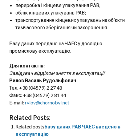
переробка і кінцеве упакування РАВ;
облік кінцевих упакувань РАВ;
транспортування кінцевих упакувань на об’єкти
тимчасового зберігання чи захоронення.
Базу даних передано на ЧАЕС у дослідно-
промислову експлуатацію.
Для контактів:
Завідувач відділом зняття з експлуатації
Рилов Василь Рудольфович
Тел. +38 (04579) 2 27 48
Факс: +38 (04579) 2 81 44
E-mail:
rylov@chornobyl.net
Related Posts:
Related posts
Базу даних РАВ ЧАЕС введено в
експлуатацію