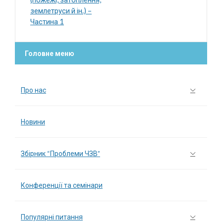
землетруси й ін.) –
Частина 1
Головне меню
Про нас
Новини
Збірник “Проблеми ЧЗВ”
Конференції та семінари
Популярні питання