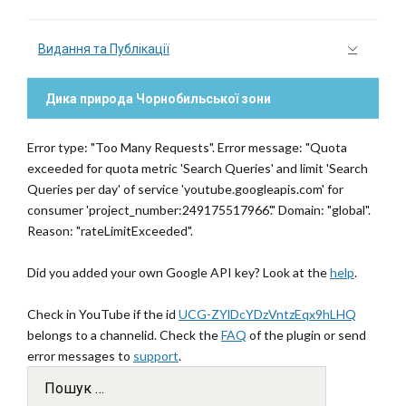
Видання та Публікації
Дика природа Чорнобильської зони
Error type: "Too Many Requests". Error message: "Quota
exceeded for quota metric 'Search Queries' and limit 'Search
Queries per day' of service 'youtube.googleapis.com' for
consumer 'project_number:249175517966'." Domain: "global".
Reason: "rateLimitExceeded".
Did you added your own Google API key? Look at the
help
.
Check in YouTube if the id
UCG-ZYlDcYDzVntzEqx9hLHQ
belongs to a channelid. Check the
FAQ
of the plugin or send
error messages to
support
.