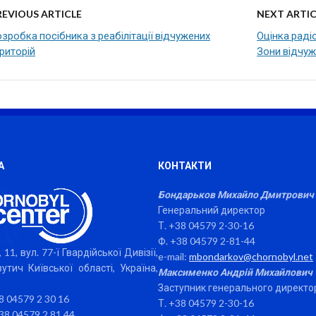
REVIOUS ARTICLE
NEXT ARTIC
зробка посібника з реабілітації відчужених
Оцінка раді
риторій
Зони відчу
А
КОНТАКТИ
Бондарьков Михайло Дмитрович
Генеральний директор
Т. +38 04579 2-30-16
Ф. +38 04579 2-81-44
 11, вул. 77-ї Гвардійської Дивізії,
e-mail:
mbondarkov@chornobyl.net
утич Київської області, Україна,
Максименко Андрій Михайлович
Заступник генерального директо
38 04579 2 30 16
Т. +38 04579 2-30-16
38 04579 2 81 44