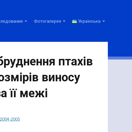
следования
Фотогалерея
Українська
бруднення птахів
озмірів виносу
а її межі
2004-2005