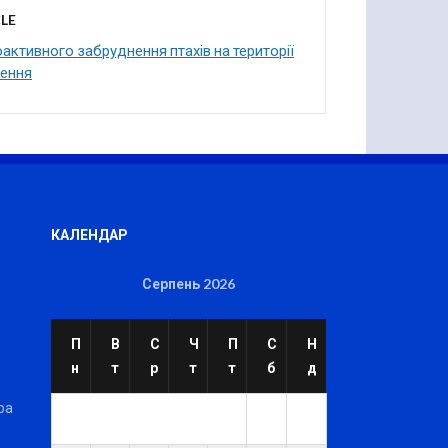
LE
оактивного забруднення птахів на території
ження
КАЛЕНДАР
Серпень 2026
П
В
С
Ч
П
С
Н
н
т
р
т
т
б
д
ра
1
2