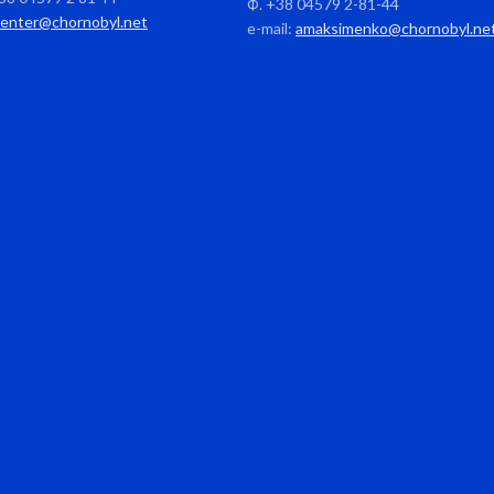
Ф. +38 04579 2-81-44
center@chornobyl.net
e-mail:
amaksimenko@chornobyl.ne