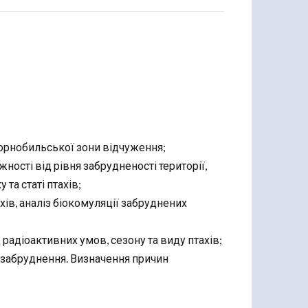
Чорнобильської зони відчуження;
ежності від рівня забрудненості території,
 та статі птахів;
хів, аналіз біокомуляції забруднених
радіоактивних умов, сезону та виду птахів;
о забруднення. Визначення причин