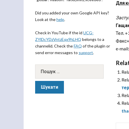
Для к
Did you added your own Google API key?
Засту
Look at the
help
.
Гащак
Check in YouTube if the id
UCG-
Тел. +
ZYlDcYDzVntzEqx9hLHQ
belongs to a
Факс+
channelid. Check the
FAQ
of the plugin or
e-mail
send error messages to
support
.
Rela
Rel
Rel
тер
Rel
Rel
tha