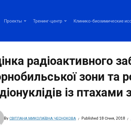
Проекты
Тренинг-центр
Клинико-биохимические ис
інка радіоактивного за
рнобильської зони та р
діонуклідів із птахами з
By
СВІТЛАНА МИКОЛАЇВНА ЧЕСНОКОВА
Published
18 Січня, 2018