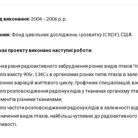
д виконання:
2004 – 2006 р. р.
ник:
Фонд цивільних досліджень і розвитку (CRDF), США
ках проекту виконано наступні роботи:
нка рівня радіоактивного забруднення різних видів птахів 
ліз вмісту 90Sr, 134Cs в організмах різних типів птахів в зал
онних варіацій життєвого циклу, трофічних спеціалізацій, віку
ліз розповсюдження радіонуклідів у тканинах організму пта
ментів різними тканинами;
ліз частоти розповсюдження радіонуклідів в залежності від 
начення видів птахів, найбільш чутливих до радіоактивног
ливості.