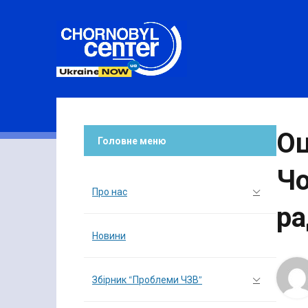
Оц
Головне меню
Чо
Про нас
ра
Новини
Збірник “Проблеми ЧЗВ”