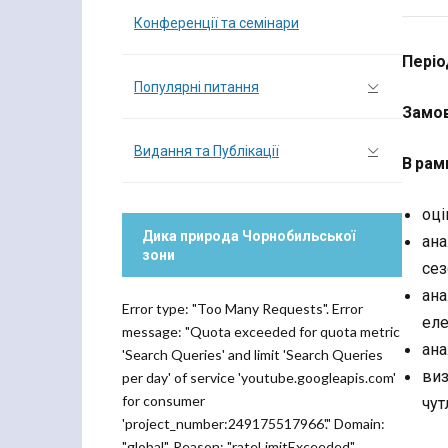
Конференції та семінари
Періо
Популярні питання
Замов
Видання та Публікації
В рам
оці
Дика природа Чорнобильської
ана
зони
сез
ана
Error type: "Too Many Requests". Error
еле
message: "Quota exceeded for quota metric
ана
'Search Queries' and limit 'Search Queries
виз
per day' of service 'youtube.googleapis.com'
for consumer
чут
'project_number:249175517966'." Domain:
"global". Reason: "rateLimitExceeded".