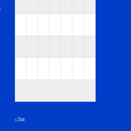
3
4
5
6
7
8
9
t
1
1
1
1
1
1
1
0
1
2
3
4
5
6
1
1
1
2
2
2
2
7
8
9
0
1
2
3
2
2
2
2
2
2
3
4
5
6
7
8
9
0
3
1
« Тра