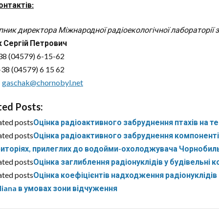
онтактів:
пник директора Міжнародної радіоекологічної лабораторії з
 Сергій Петрович
38 (04579) 6-15-62
38 (04579) 6 15 62
:
gaschak@chornobyl.net
ted Posts:
ated posts
Оцінка радіоактивного забруднення птахів на те
ated posts
Оцінка радіоактивного забруднення компонентів
иторіях, прилеглих до водойми-охолоджувача Чорнобиль
ated posts
Оцінка заглиблення радіонуклідів у будівельні к
ated posts
Оцінка коефіцієнтів надходження радіонуклідів
liana в умовах зони відчуження