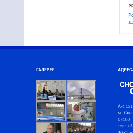
P
Ро
те
ГАЛЕРЕЯ
АДРЕС
А/с 151,
м. Слав
07100
тел.: +
факс: +