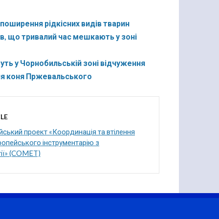
 поширення рідкісних видів тварин
ів, що тривалий час мешкають у зоні
ть у Чорнобильській зоні відчуження
ня коня Пржевальського
LE
ський проект «Координація та втілення
опейського інструментарію з
ії» (COMET)