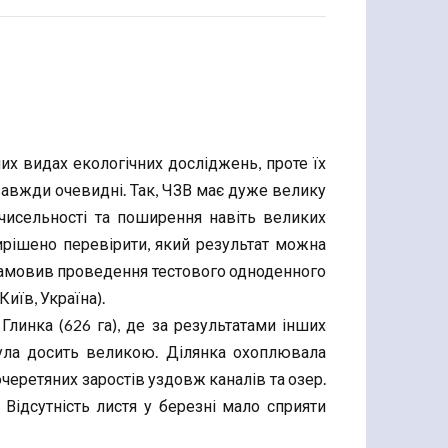
их видах екологічних досліджень, проте їх
завжди очевидні. Так, ЧЗВ має дуже велику
 чисельності та поширення навіть великих
ирішено перевірити, який результат можна
замовив проведення тестового одноденного
Київ, Україна).
 Глинка (626 га), де за результатами інших
 була досить великою. Ділянка охоплювала
черетяних заростів уздовж каналів та озер.
. Відсутність листя у березні мало сприяти