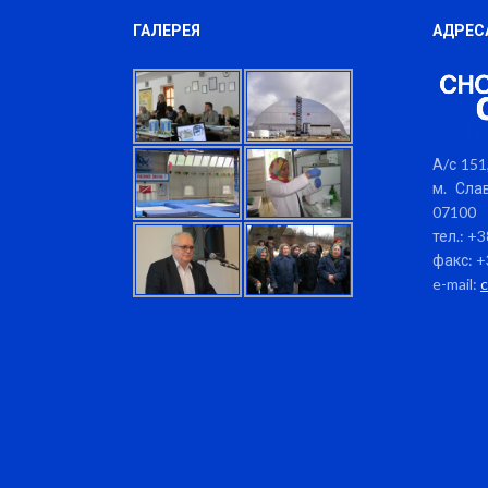
ГАЛЕРЕЯ
АДРЕС
А/с 151,
м. Слав
07100
тел.: +
факс: +
e-mail: