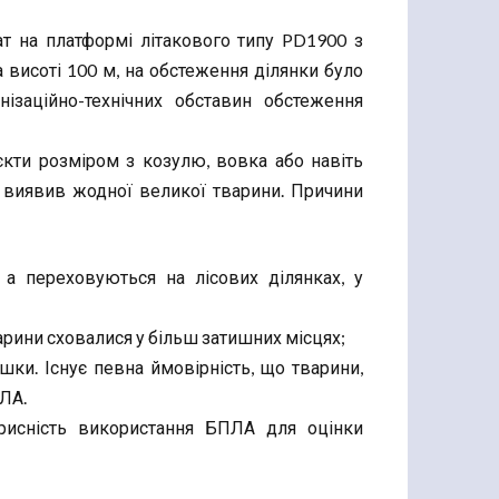
т на платформі літакового типу PD1900 з
а висоті 100 м, на обстеження ділянки було
ізаційно-технічних обставин обстеження
кти розміром з козулю, вовка або навіть
 виявив жодної великої тварини. Причини
 а переховуються на лісових ділянках, у
арини сховалися у більш затишних місцях;
ки. Існує певна ймовірність, що тварини,
ЛА.
орисність використання БПЛА для оцінки