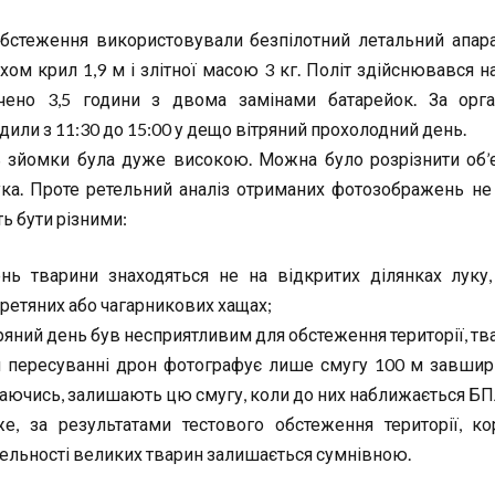
бстеження використовували безпілотний летальний апара
хом крил 1,9 м і злітної масою 3 кг. Політ здійснювався н
чено 3,5 години з двома замінами батарейок. За орган
дили з 11:30 до 15:00 у дещо вітряний прохолодний день.
ь зйомки була дуже високою. Можна було розрізнити об’є
ука. Проте ретельний аналіз отриманих фотозображень не
ь бути різними:
нь тварини знаходяться не на відкритих ділянках луку,
ретяних або чагарникових хащах;
ряний день був несприятливим для обстеження території, тв
 пересуванні дрон фотографує лише смугу 100 м завширш
аючись, залишають цю смугу, коли до них наближається БП
е, за результатами тестового обстеження території, к
ельності великих тварин залишається сумнівною.