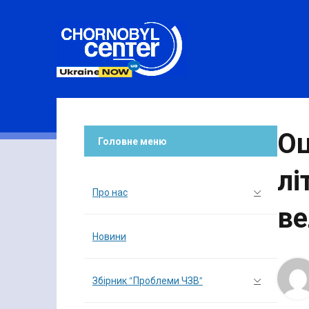
Оц
Головне меню
лі
Про нас
ве
Новини
Збірник “Проблеми ЧЗВ”