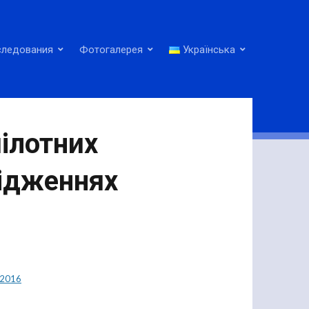
следования
Фотогалерея
Українська
ілотних
лідженнях
2016