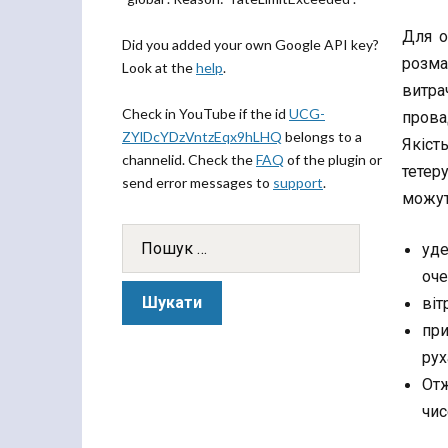
Для о
Did you added your own Google API key?
розма
Look at the
help
.
витра
Check in YouTube if the id
UCG-
прова
ZYlDcYDzVntzEqx9hLHQ
belongs to a
Якіст
channelid. Check the
FAQ
of the plugin or
тетер
send error messages to
support
.
можут
уде
оче
віт
при
рух
Отж
чис