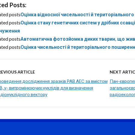
ted Posts:
ated posts
Оцінка відносної чисельності й територіального
ated posts
Оцінка стану генетичних систем у дрібних ссавц
дчуження
ated posts
Автоматична фотозйомка диких тварин, що живу
ated posts
Оцінка чисельності й територіального поширен
REVIOUS ARTICLE
NEXT ARTIC
роведення дослідження зразків РАВ АЕС за вмістом
Пан-європей
 β, γ- випромінюючих нуклідів для визначення
загальноєвр
діонуклідного вектору
радіоеколог