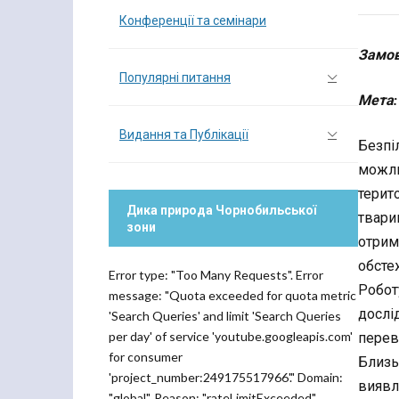
Конференції та семінари
Замов
Популярні питання
Мета:
Видання та Публікації
Безпі
можли
терит
Дика природа Чорнобильської
твари
зони
отрим
обстеж
Error type: "Too Many Requests". Error
Робот
message: "Quota exceeded for quota metric
дослі
'Search Queries' and limit 'Search Queries
per day' of service 'youtube.googleapis.com'
перев
for consumer
Близь
'project_number:249175517966'." Domain:
виявл
"global". Reason: "rateLimitExceeded".