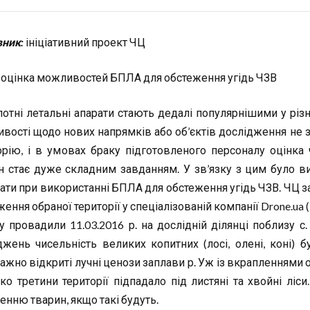
ник:
ініціативний проект ЧЦ
оцінка можливостей БПЛА для обстеження угідь ЧЗВ
лотні летальні апарати стають дедалі популярнішими у різн
вості щодо нових напрямків або об’єктів дослідження не 
орію, і в умовах браку підготовленого персоналу оцінка
н стає дуже складним завданням. У зв’язку з цим було в
ати при використанні БПЛА для обстеження угідь ЧЗВ. ЧЦ 
ення обраної території у спеціалізованій компанії Drone.ua (
у провадили 11.03.2016 р. на дослідній ділянці поблизу с.
джень чисельність великих копитних (лосі, олені, коні)
ажно відкриті лучні ценози заплави р. Уж із вкрапленнями о
ко третини території підпадало під листяні та хвойні ліси
енню тварин, якщо такі будуть.