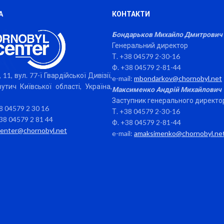
А
КОНТАКТИ
Бондарьков Михайло Дмитрович
Генеральний директор
Т. +38 04579 2-30-16
Ф. +38 04579 2-81-44
 11, вул. 77-ї Гвардійської Дивізії,
e-mail:
mbondarkov@chornobyl.net
утич Київської області, Україна,
Максименко Андрій Михайлович
Заступник генерального директо
38 04579 2 30 16
Т. +38 04579 2-30-16
38 04579 2 81 44
Ф. +38 04579 2-81-44
center@chornobyl.net
e-mail:
amaksimenko@chornobyl.ne