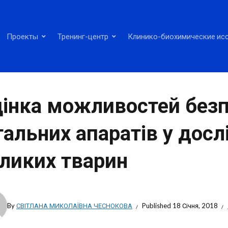
Проекты
Тренинг-центр
Клинико-биохимические ис
інка можливостей безп
тальних апаратів у дос
ликих тварин
By
СВІТЛАНА МИКОЛАЇВНА ЧЕСНОКОВА
Published
18 Січня, 2018