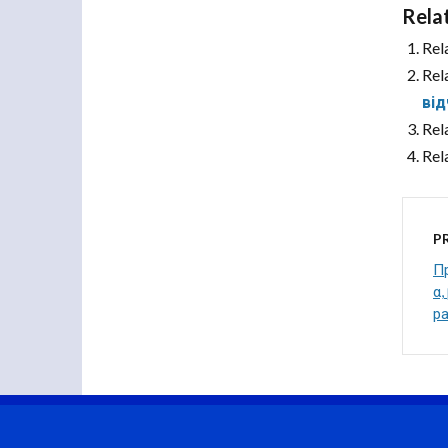
Rela
Rel
Rel
ві
Rel
Rel
P
П
α,
ра