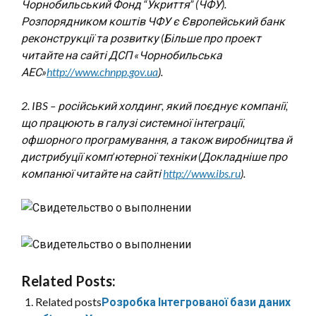
Чорнобильський Фонд “Укриття” (ЧФУ).
Розпорядником коштів ЧФУ є Європейський банк
реконструкції та розвитку (Більше про проект
читайте на сайті ДСП «Чорнобильська
АЕС»
http://www.chnpp.gov.ua
).
2. IBS – російський холдинг, який поєднує компанії,
що працюють в галузі системної інтеграції,
офшорного програмування, а також виробництва й
дистрибуції комп’ютерної техніки (Докладніше про
компанюї читайте на сайті
http://www.ibs.ru
).
Related Posts:
Related posts
Розробка Інтегрованої бази даних