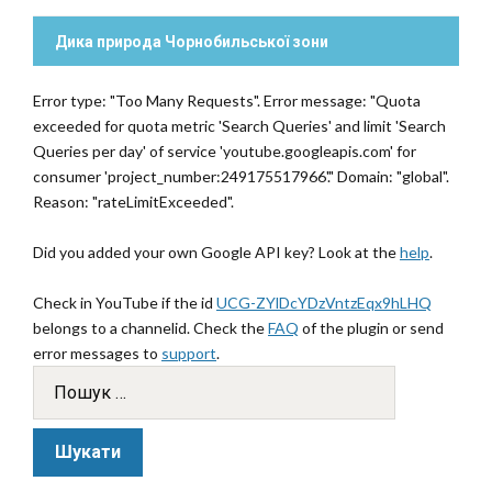
Дика природа Чорнобильської зони
Error type: "Too Many Requests". Error message: "Quota
exceeded for quota metric 'Search Queries' and limit 'Search
Queries per day' of service 'youtube.googleapis.com' for
consumer 'project_number:249175517966'." Domain: "global".
Reason: "rateLimitExceeded".
Did you added your own Google API key? Look at the
help
.
Check in YouTube if the id
UCG-ZYlDcYDzVntzEqx9hLHQ
belongs to a channelid. Check the
FAQ
of the plugin or send
error messages to
support
.