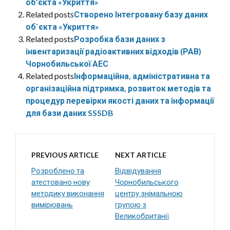
об’єкта «Укриття»
Related posts
Створено Інтегровану базу даних
об`єкта «Укриття»
Related posts
Розробка бази даних з
інвентаризації радіоактивних відходів (РАВ)
Чорнобильської АЕС
Related posts
Інформаційна, адміністративна та
організаційна підтримка, розвиток методів та
процедур перевірки якості даних та інформації
для бази даних SSSDB
PREVIOUS ARTICLE
NEXT ARTICLE
Розроблено та
Відвідування
атестовано нову
Чорнобильського
методику виконання
центру знімальною
вимірювань
групою з
Великобританії