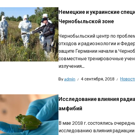
Немецкие и украинские спец
Чернобыльской зоне
Чернобыльский центр по проблем
отходов и радиоэкологии и Феде
защите Германии начали в Черно
совместные тренировочные учен
излучения...
By
admin
4 сентября, 2018
Новост
Исследование влияния радиа
амфибий
В мае 2018 г. состоялись очеред
исследованию влияния радиации 