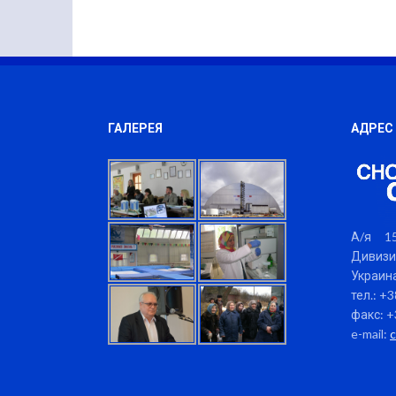
ГАЛЕРЕЯ
АДРЕС
А/я 15
Дивизи
Украина
тел.: +
факс: +
e-mail: