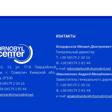
КОНТАКТЫ
Бондарьков Михаил Дмитриевич
Генеральный директор
Т. +38 04579 2-30-16
Ф. +38 04579 2-81-44
1, 11, ул. 77-й Гвардейской
e-mail:
mbondarkov@chornobyl.net
и, г. Славутич Киевской обл.,
Максименко Андрей Михайлович
, 07100
Заместитель генерального дире
38 04579 2 30 16
Т. +38 04579 2-30-16
38 04579 2 81 44
Ф. +38 04579 2-81-44
center@chornobyl.net
e-mail:
amaksimenko@chornobyl.ne