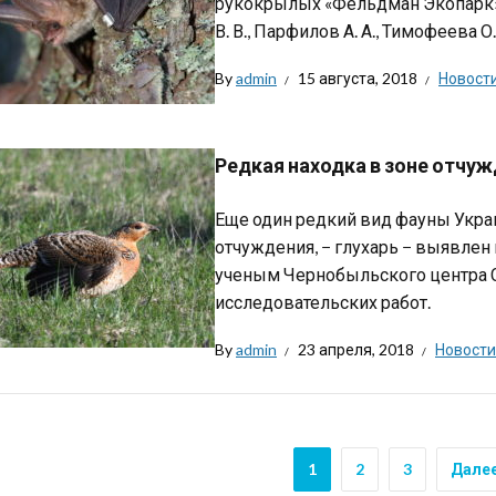
рукокрылых «Фельдман Экопарк» (
В. В., Парфилов А. А., Тимофеева О. 
By
admin
15 августа, 2018
Новост
Редкая находка в зоне отчу
Еще один редкий вид фауны Укр
отчуждения, − глухарь − выявлен 
ученым Чернобыльского центра 
исследовательских работ.
By
admin
23 апреля, 2018
Новости
1
2
3
Дале