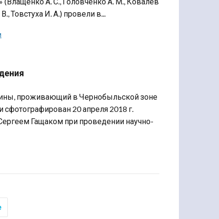
Влащенко А. С., Головченко А. М., Ковалев
В., Товстуха И. А.) провели в...
и
ждения
аины, проживающий в Чернобыльской зоне
и сфотографирован 20 апреля 2018 г.
Сергеем Гащаком при проведении научно-
е