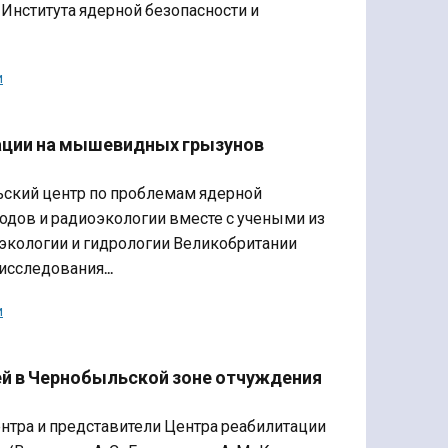
 Института ядерной безопасности и
и
ации на мышевидных грызунов
ьский центр по проблемам ядерной
одов и радиоэкологии вместе с учеными из
 экологии и гидрологии Великобритании
сследования...
и
й в Чернобыльской зоне отчуждения
тра и представители Центра реабилитации