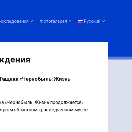
исследования
Фотогалерея
Русский
уждения
 Гащака «Чернобыль: Жизнь
ка «Чернобыль: Жизнь продолжается»
ницком областном краеведческом музее.