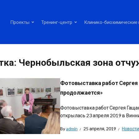
Проекты
Тренинг-центр
Клинико-биохимические 
тка:
Чернобыльская зона отч
Фотовыставка работ Сергея
продолжается»
Фотовыставка работ Сергея Гаща
открылась 23 апреля 2019 в Вин
By
admin
25 апреля, 2019
Новости