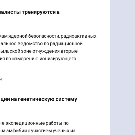
иалисты тренируются в
ам ядерной безопасности, радиоактивных
ральное ведомство по радиационной
быльской зоне отчуждения вторые
ия по измерению ионизирующего
и
ции на генетическую систему
ные экспедиционные работы по
на амфибий с участием ученых из