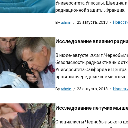
Университета Уппсалы, Швеция, и
радиационной защиты, Франция.
By
admin
23 августа, 2018
Новост
Исследование влияния ради
В июле-августе 2018 г. Чернобыл
безопасности, радиоактивных отх
Университета Салфорда и Центра
провели очередные совместные и
By
admin
23 августа, 2018
Новост
Исследование летучих мыше
Специалисты Чернобыльского цен