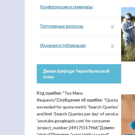
Конференции и семинары
Популярные вопросы
Издания и публикации
Дикая природа Чернобыльской
зоны
Код ошибки: "Too Many
Requests".Сообщение об ошибке: "Quota
exceeded for quota metric 'Search Queries'
and limit 'Search Queries per day' of service
'youtube.googleapis.com' for consumer
'project_number:249175517966'."Домен:
"global".Причина: "rateLimitExceeded".