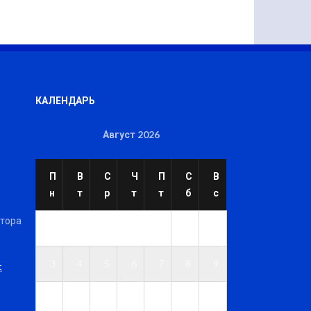
КАЛЕНДАРЬ
Август 2026
П
В
С
Ч
П
С
В
н
т
р
т
т
б
с
ктора
1
2
3
4
5
6
7
8
9
t
1
1
1
1
1
1
1