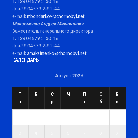
Т. +38 04579 2-30-16
Ф. +38 04579 2-81-44
e-mail:
mbondarkov@chornobyl.net
Максименко Андрей Михайлович
Заместитель генерального директора
Т. +38 04579 2-30-16
Ф. +38 04579 2-81-44
e-mail:
amaksimenko@chornobyl.net
КАЛЕНДАРЬ
Август 2026
П
В
С
Ч
П
С
В
н
т
р
т
т
б
с
1
2
3
4
5
6
7
8
9