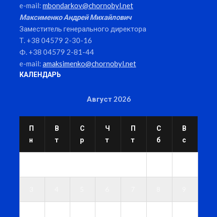
e-mail:
mbondarkov@chornobyl.net
Максименко Андрей Михайлович
Заместитель генерального директора
Т. +38 04579 2-30-16
Ф. +38 04579 2-81-44
e-mail:
amaksimenko@chornobyl.net
КАЛЕНДАРЬ
Август 2026
П
В
С
Ч
П
С
В
н
т
р
т
т
б
с
1
2
3
4
5
6
7
8
9
1
1
1
1
1
1
1