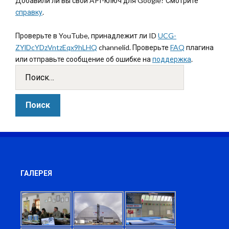
Добавили ли вы свой API-ключ для Google? Смотрите
справку
.
Проверьте в YouTube, принадлежит ли ID
UCG-
ZYlDcYDzVntzEqx9hLHQ
channelid. Проверьте
FAQ
плагина
или отправьте сообщение об ошибке на
поддержка
.
ГАЛЕРЕЯ