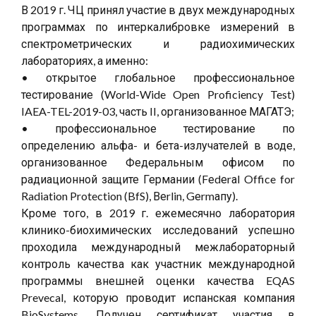
В 2019 г. ЧЦ принял участие в двух международных
программах по интеркалибровке измерений в
спектрометрических и радиохимических
лабораториях, а именно:
• открытое глобальное профессиональное
тестирование (World-Wide Open Proficiency Test)
IAEA-TEL-2019-03, часть II, организованное МАГАТЭ;
• профессиональное тестирование по
определению альфа- и бета-излучателей в воде,
организованное Федеральным офисом по
радиационной защите Германии (Fеdеrаl Office for
Radiation Protection (BfS), Веrlin, Gеrmапу).
Кроме того, в 2019 г. ежемесячно лаборатория
клинико-биохимических исследований успешно
проходила международный межлабораторный
контроль качества как участник международной
программы внешней оценки качества EQAS
Prevecal, которую проводит испанская компания
BioSystems. Получен сертификат участия в