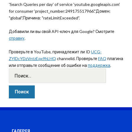
'Search Queries per day' of service 'youtube.googleapis.com'
for consumer 'project_number:249175517966'."Домен:
"global".Причина: "rateLimitExceeded".
Добавили ли вы свой API-ключ для Google? Смотрите
справку
.
Проверьте в YouTube, принадлежит ли ID
UCG-
ZYlDcYDzVntzEqx9hLHQ
channelid. Проверьте
FAQ
плагина
или отправьте сообщение об ошибке на
поддержка
.
ГАЛЕРЕЯ