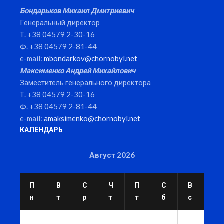
Бондарьков Михаил Дмитриевич
Генеральный директор
Т. +38 04579 2-30-16
Ф. +38 04579 2-81-44
e-mail:
mbondarkov@chornobyl.net
Максименко Андрей Михайлович
Заместитель генерального директора
Т. +38 04579 2-30-16
Ф. +38 04579 2-81-44
e-mail:
amaksimenko@chornobyl.net
КАЛЕНДАРЬ
Август 2026
П
В
С
Ч
П
С
В
н
т
р
т
т
б
с
1
2