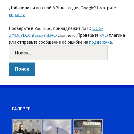
Добавили ли вы свой API-ключ для Google? Смотрите
справку
.
Проверьте в YouTube, принадлежит ли ID
UCG-
ZYlDcYDzVntzEqx9hLHQ
channelid. Проверьте
FAQ
плагина
или отправьте сообщение об ошибке на
поддержка
.
ГАЛЕРЕЯ