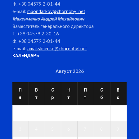
Ф. +38 04579 2-81-44
e-mail:
mbondarkov@chornobyl.net
Максименко Андрей Михайлович
Заместитель генерального директора
Т. +38 04579 2-30-16
Ф. +38 04579 2-81-44
e-mail:
amaksimenko@chornobyl.net
КАЛЕНДАРЬ
Август 2026
П
В
С
Ч
П
С
В
н
т
р
т
т
б
с
1
2
3
4
5
6
7
8
9