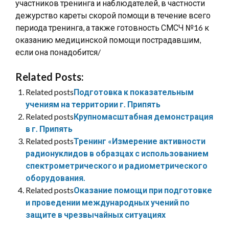
участников тренинга и наблюдателей, в частности
дежурство кареты скорой помощи в течение всего
периода тренинга, а также готовность СМСЧ №16 к
оказанию медицинской помощи пострадавшим,
если она понадобится/
Related Posts:
Related posts
Подготовка к показательным
учениям на территории г. Припять
Related posts
Крупномасштабная демонстрация
в г. Припять
Related posts
Тренинг «Измерение активности
радионуклидов в образцах с использованием
спектрометрического и радиометрического
оборудования.
Related posts
Оказание помощи при подготовке
и проведении международных учений по
защите в чрезвычайных ситуациях