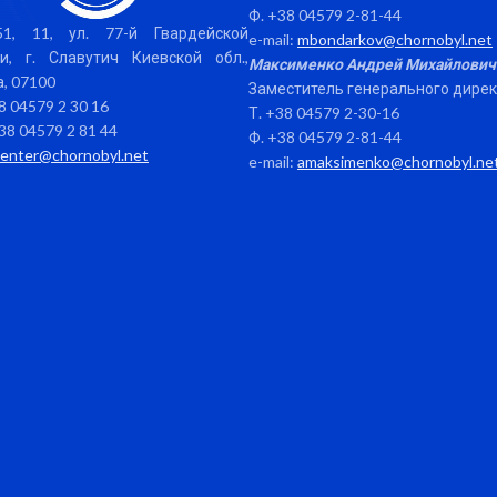
Ф. +38 04579 2-81-44
1, 11, ул. 77-й Гвардейской
e-mail:
mbondarkov@chornobyl.net
и, г. Славутич Киевской обл.,
Максименко Андрей Михайлович
, 07100
Заместитель генерального дире
38 04579 2 30 16
Т. +38 04579 2-30-16
38 04579 2 81 44
Ф. +38 04579 2-81-44
center@chornobyl.net
e-mail:
amaksimenko@chornobyl.ne