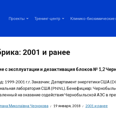
Проекты
Тренинг-центр
Клинико-биохимические 
брика:
2001 и ранее
ие с эксплуатации и дезактивация блоков № 1,2 Че
д: 1999-2001 г.г. Заказчик: Департамент энергетики США (
нальная лаборатория США (PNNL). Бенефициар: Чернобыль
вленный на оказание содействия Чернобыльской АЭС в пре
тлана Миколаївна Чеснокова
19 января, 2018
2001 и ранее