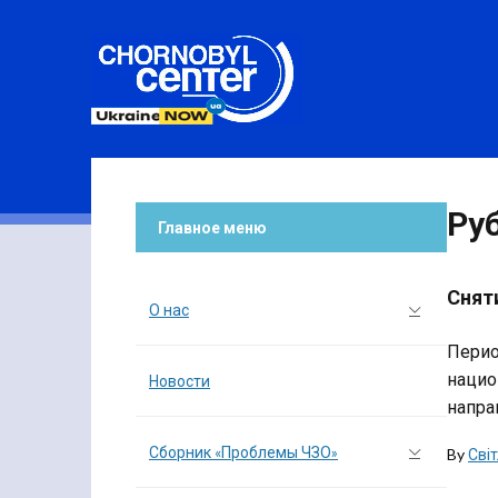
Ру
Главное меню
Снят
О нас
Перио
нацио
Новости
напра
Сборник «Проблемы ЧЗО»
By
Сві