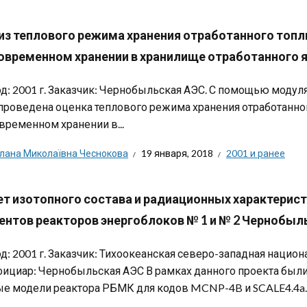
из теплового режима хранения отработанного топл
овременном хранении в хранилище отработанного я
д: 2001 г. Заказчик: Чернобыльская АЭС. С помощью моду
проведена оценка теплового режима хранения отработанног
временном хранении в...
тлана Миколаївна Чеснокова
19 января, 2018
2001 и ранее
ет изотопного состава и радиационных характерис
ентов реакторов энергоблоков № 1 и № 2 Чернобыл
д: 2001 г. Заказчик: Тихоокеанская северо-западная нацио
ициар: Чернобыльская АЭС В рамках данного проекта был
е модели реактора РБМК для кодов MCNP-4B и SCALE4.4a..