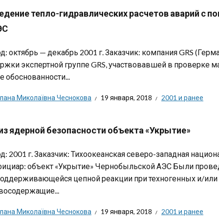
едение тепло-гидравлических расчетов аварий с п
ЭС
д: октябрь — декабрь 2001 г. Заказчик: компания GRS (Герм
ржки экспертной группе GRS, участвовавшей в проверке м
е обоснованности...
тлана Миколаївна Чеснокова
19 января, 2018
2001 и ранее
из ядерной безопасности объекта «Укрытие»
д: 2001 г. Заказчик: Тихоокеанская северо-западная нацио
ициар: объект «Укрытие» Чернобыльской АЭС Были пров
оддерживающейся цепной реакции при техногенных и/или 
восодержащие...
тлана Миколаївна Чеснокова
19 января, 2018
2001 и ранее