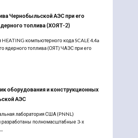
ива Чернобыльской АЭС при его
дерного топлива (ХОЯТ-2)
ля HEATING компьютерного кода SCALE 4.4a
о ядерного топлива (ОЯТ) ЧАЭС при его
тик оборудования и конструкционных
ьской АЭС
нальная лаборатория США (PNNL)
и разработаны полномасштабные 3-х
..