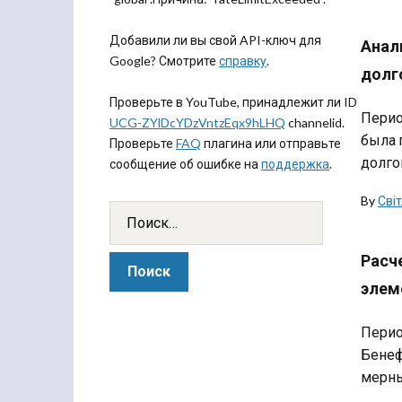
Добавили ли вы свой API-ключ для
Анал
Google? Смотрите
справку
.
долг
Проверьте в YouTube, принадлежит ли ID
Перио
UCG-ZYlDcYDzVntzEqx9hLHQ
channelid.
была 
Проверьте
FAQ
плагина или отправьте
долго
сообщение об ошибке на
поддержка
.
By
Сві
Расч
элем
Перио
Бенеф
мерны