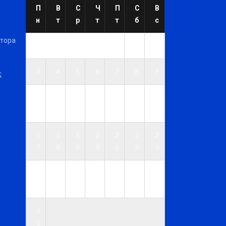
П
В
С
Ч
П
С
В
н
т
р
т
т
б
с
ктора
1
2
3
4
5
6
7
8
9
t
1
1
1
1
1
1
1
0
1
2
3
4
5
6
1
1
1
2
2
2
2
7
8
9
0
1
2
3
2
2
2
2
2
2
3
4
5
6
7
8
9
0
3
1