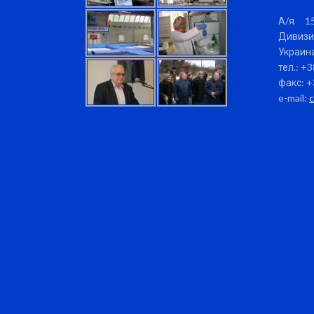
А/я 15
Дивизи
Украина
тел.: +
факс: +
e-mail: