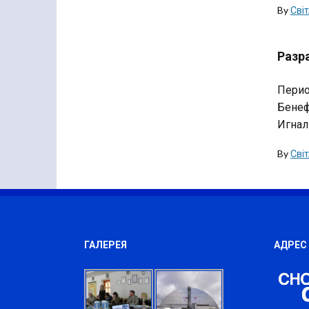
By
Сві
Разр
Перио
Бенеф
Игнал
By
Сві
ГАЛЕРЕЯ
АДРЕС