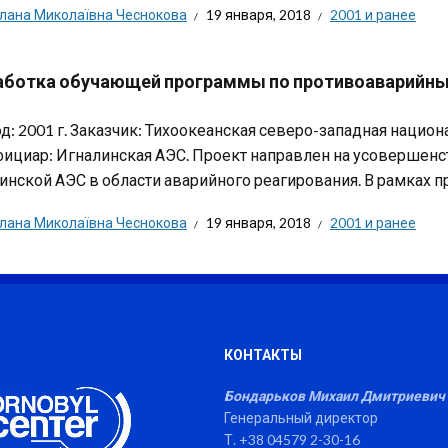
тлана Миколаївна Чеснокова
19 января, 2018
2001 и ранее
аботка обучающей программы по противоаварийны
д: 2001 г. Заказчик: Тихоокеанская северо-западная нацио
ициар: Игналинская АЭС. Проект направлен на усовершенс
инской АЭС в области аварийного реагирования. В рамках пр
тлана Миколаївна Чеснокова
19 января, 2018
2001 и ранее
КОНТАКТЫ
Бондарьков Михаил Дмитриевич
Генеральный директор
Т. +38 04579 2-30-16