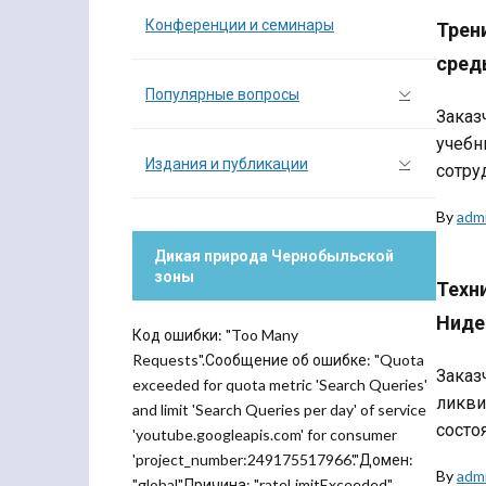
Конференции и семинары
Трен
сред
Популярные вопросы
Заказ
учебн
Издания и публикации
сотру
By
adm
Дикая природа Чернобыльской
зоны
Техн
Ниде
Код ошибки: "Too Many
Requests".Сообщение об ошибке: "Quota
Заказ
exceeded for quota metric 'Search Queries'
ликви
and limit 'Search Queries per day' of service
состо
'youtube.googleapis.com' for consumer
'project_number:249175517966'."Домен:
By
adm
"global".Причина: "rateLimitExceeded".