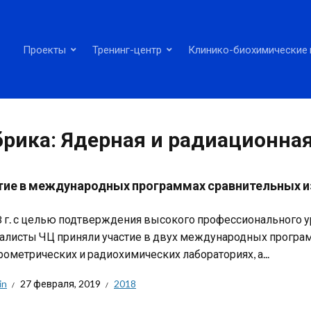
Проекты
Тренинг-центр
Клинико-биохимические 
брика:
Ядерная и радиационная
тие в международных программах сравнительных и
8 г. с целью подтверждения высокого профессионального ур
алисты ЧЦ приняли участие в двух международных програ
рометрических и радиохимических лабораториях, а...
in
27 февраля, 2019
2018