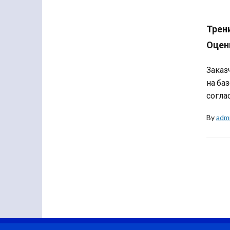
Трен
Оцен
Заказ
на ба
согла
By
adm