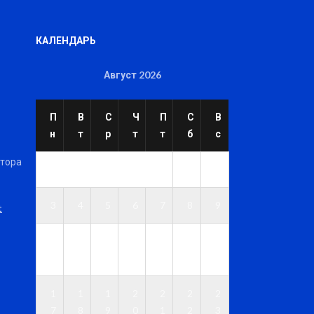
КАЛЕНДАРЬ
Август 2026
П
В
С
Ч
П
С
В
н
т
р
т
т
б
с
ктора
1
2
3
4
5
6
7
8
9
t
1
1
1
1
1
1
1
0
1
2
3
4
5
6
1
1
1
2
2
2
2
7
8
9
0
1
2
3