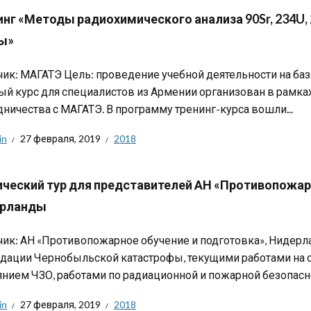
инг «Методы радиохимического анализа 90Sr, 234U,
ы»
чик: МАГАТЭ Цель: проведение учебной деятельности на б
ый курс для специалистов из Армении организован в рамк
дничества с МАГАТЭ. В программу тренинг-курса вошли...
in
27 февраля, 2019
2018
ический тур для представителей АН «Противопожарн
рланды
чик: АН «Противопожарное обучение и подготовка», Нидер
дации Чернобыльской катастрофы, текущими работами на 
янием ЧЗО, работами по радиационной и пожарной безопасно
in
27 февраля, 2019
2018