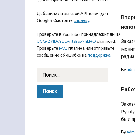
Добавили ли вы свой API-ключ для
Втор
Google? Смотрите
справку
.
испо
Проверьте в YouTube, принадлежит ли ID
Заказ
UCG-ZYlDcYDzVntzEqx9hLHQ
channelid.
Проверьте
FAQ
плагина или отправьте
монит
сообщение об ошибке на
поддержка
.
радиа
By
adm
Рабо
Заказ
Pyrol
был п
By
adm