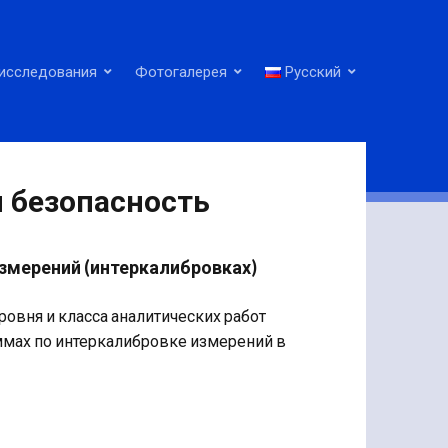
исследования
Фотогалерея
Русский
 безопасность
змерений (интеркалибровках)
овня и класса аналитических работ
ммах по интеркалибровке измерений в