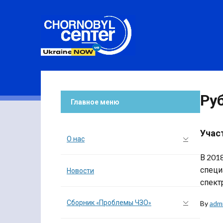
Ру
Главное меню
Учас
О нас
В 201
специ
Новости
спект
Сборник «Проблемы ЧЗО»
By
adm