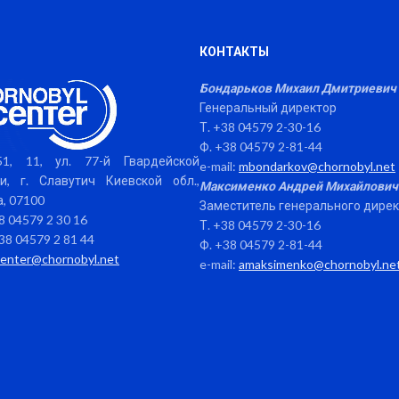
КОНТАКТЫ
Бондарьков Михаил Дмитриевич
Генеральный директор
Т. +38 04579 2-30-16
Ф. +38 04579 2-81-44
1, 11, ул. 77-й Гвардейской
e-mail:
mbondarkov@chornobyl.net
и, г. Славутич Киевской обл.,
Максименко Андрей Михайлович
, 07100
Заместитель генерального дире
38 04579 2 30 16
Т. +38 04579 2-30-16
38 04579 2 81 44
Ф. +38 04579 2-81-44
center@chornobyl.net
e-mail:
amaksimenko@chornobyl.ne