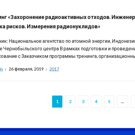
инг «Захоронение радиоактивных отходов. Инженер
ка рисков. Измерения радионуклидов»
чик: Национальное агентство по атомной энергии, Индонез
зе Чернобыльского центра В рамках подготовки и проведения
сование с Заказчиком программы тренинга, организационный
in
26 февраля, 2019
2017
1
2
3
4
5
…