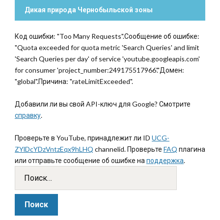
Дикая природа Чернобыльской зоны
Код ошибки: "Too Many Requests".Сообщение об ошибке:
"Quota exceeded for quota metric 'Search Queries' and limit
'Search Queries per day' of service 'youtube.googleapis.com'
for consumer 'project_number:249175517966'."Домен:
"global".Причина: "rateLimitExceeded".
Добавили ли вы свой API-ключ для Google? Смотрите
справку
.
Проверьте в YouTube, принадлежит ли ID
UCG-
ZYlDcYDzVntzEqx9hLHQ
channelid. Проверьте
FAQ
плагина
или отправьте сообщение об ошибке на
поддержка
.