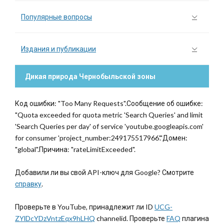
Популярные вопросы
Издания и публикации
Дикая природа Чернобыльской зоны
Код ошибки: "Too Many Requests".Сообщение об ошибке:
"Quota exceeded for quota metric 'Search Queries' and limit
'Search Queries per day' of service 'youtube.googleapis.com'
for consumer 'project_number:249175517966'."Домен:
"global".Причина: "rateLimitExceeded".
Добавили ли вы свой API-ключ для Google? Смотрите
справку
.
Проверьте в YouTube, принадлежит ли ID
UCG-
ZYlDcYDzVntzEqx9hLHQ
channelid. Проверьте
FAQ
плагина