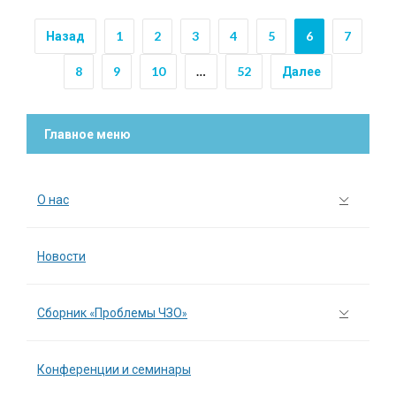
Назад
1
2
3
4
5
6
7
8
9
10
…
52
Далее
Главное меню
О нас
Новости
Сборник «Проблемы ЧЗО»
Конференции и семинары