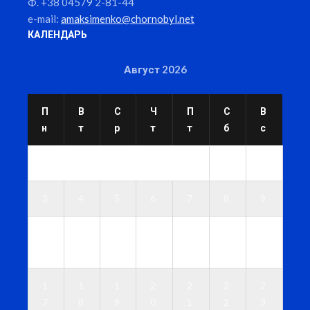
Ф. +38 04579 2-81-44
e-mail:
amaksimenko@chornobyl.net
КАЛЕНДАРЬ
Август 2026
П
В
С
Ч
П
С
В
н
т
р
т
т
б
с
1
2
3
4
5
6
7
8
9
1
1
1
1
1
1
1
0
1
2
3
4
5
6
1
1
1
2
2
2
2
7
8
9
0
1
2
3