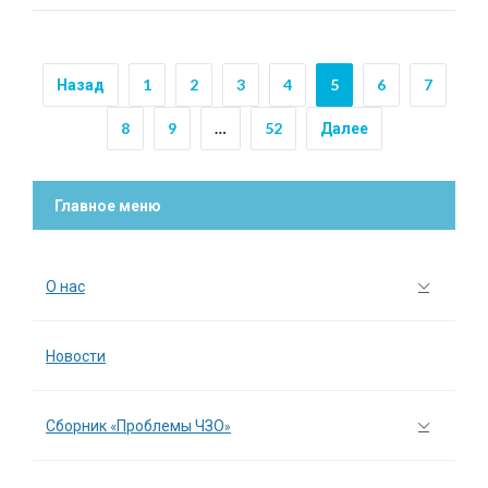
Назад
1
2
3
4
5
6
7
8
9
…
52
Далее
Главное меню
О нас
Новости
Сборник «Проблемы ЧЗО»