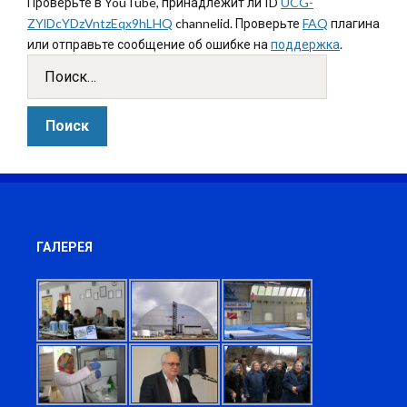
Проверьте в YouTube, принадлежит ли ID
UCG-
ZYlDcYDzVntzEqx9hLHQ
channelid. Проверьте
FAQ
плагина
или отправьте сообщение об ошибке на
поддержка
.
ГАЛЕРЕЯ