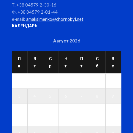
Т. +38 04579 2-30-16
Ф. +38 04579 2-81-44
e-mail:
amaksimenko@chornobyl.net
КАЛЕНДАРЬ
Август 2026
П
В
С
Ч
П
С
В
н
т
р
т
т
б
с
1
2
3
4
5
6
7
8
9
1
1
1
1
1
1
1
0
1
2
3
4
5
6