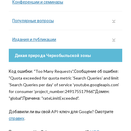
Конференции и семинары
Популярные вопросы
Издания и публикации
Дикая природа Чернобыльской зоны
Код ошибки: "Too Many Requests".Сообщение об ошибке:
"Quota exceeded for quota metric 'Search Queries' and limit
'Search Queries per day' of service 'youtube.googleapis.com'
for consumer 'project_number:249175517966'."Домен:
"global".Причина: "rateLimitExceeded".
Добавили ли вы свой API-ключ для Google? Смотрите
справку
.