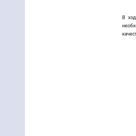
В хо
необх
качес