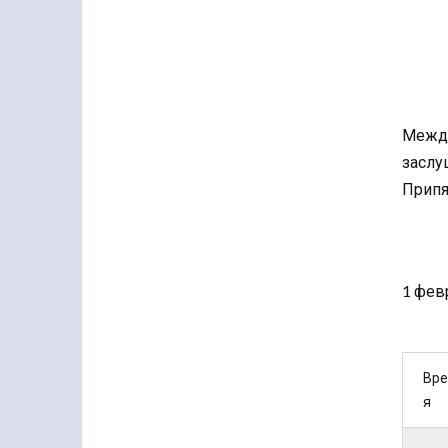
Между
заслу
Припя
1 фев
Вр
я