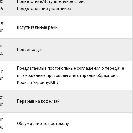
30-
Приветствие/Вступительное слово
45
Представление участников
45-
Вступительные речи
00
00-
Повестка дня
10
Предлагаемые протокольные соглашения о передаче
10-
и таможенные протоколы для отправки образцов с
30
Ирака в Украину/МРЛ
30-
Перерыв на кофе/чай
00
00-
Обсуждение по протоколу
30