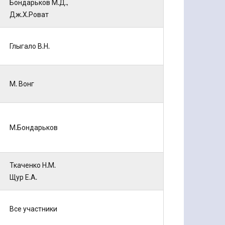
Бондарьков М.Д.,
Дж.Х.Роват
Глыгало В.Н.
М. Вонг
М.Бондарьков
Ткаченко Н.М.
Щур Е.А.
Все участники