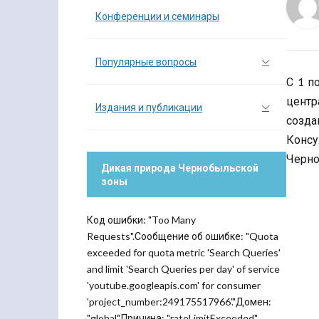
Конференции и семинары
Популярные вопросы
С 1 п
центр
Издания и публикации
созда
Консу
Черно
Дикая природа Чернобыльской
зоны
Код ошибки: "Too Many
Requests".Сообщение об ошибке: "Quota
exceeded for quota metric 'Search Queries'
and limit 'Search Queries per day' of service
'youtube.googleapis.com' for consumer
'project_number:249175517966'."Домен:
"global".Причина: "rateLimitExceeded".