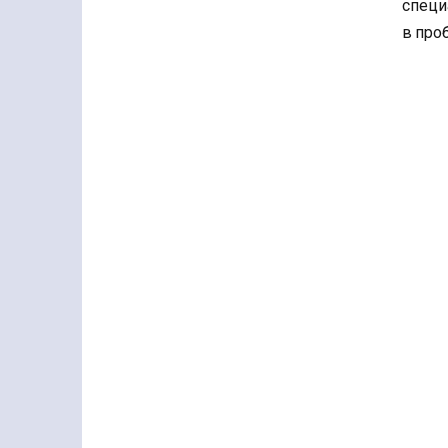
специ
в про