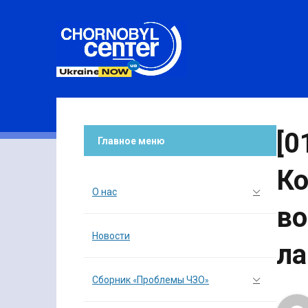
[0
Главное меню
Ко
О нас
во
Новости
ла
Сборник «Проблемы ЧЗО»