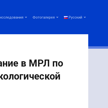
исследования
Фотогалерея
Русский
:
ание в МРЛ по
кологической