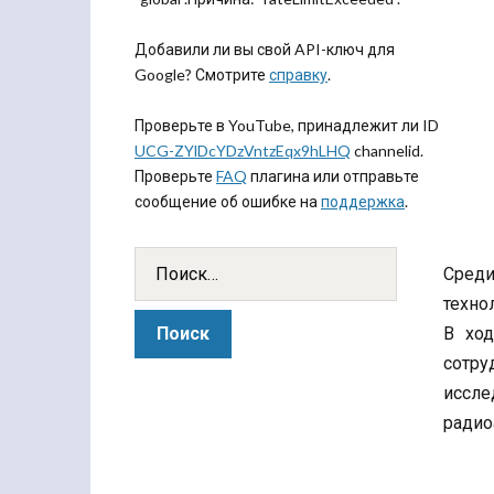
Добавили ли вы свой API-ключ для
Google? Смотрите
справку
.
Проверьте в YouTube, принадлежит ли ID
UCG-ZYlDcYDzVntzEqx9hLHQ
channelid.
Проверьте
FAQ
плагина или отправьте
сообщение об ошибке на
поддержка
.
Среди
техно
В хо
сотр
иссл
радио