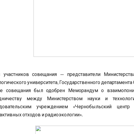
 участников совещания — представители Министерства
логического университета, Государственного департамента
де совещания был одобрен Меморандум о взаимопоним
удничеству между Министерством науки и технолог
едовательским учреждением «Чернобыльский центр 
активных отходов и радиоэкологии».