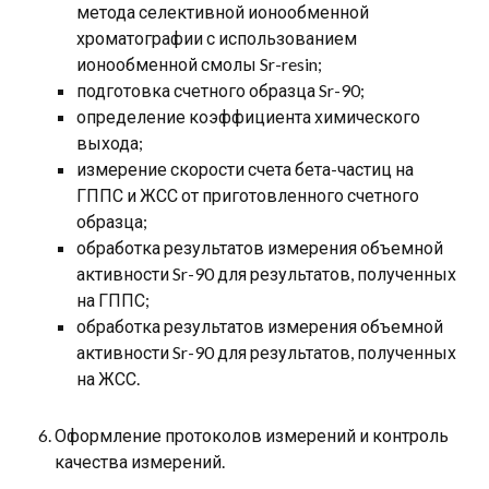
метода селективной ионообменной
хроматографии с использованием
ионообменной смолы Sr-resin;
подготовка счетного образца Sr-90;
определение коэффициента химического
выхода;
измерение скорости счета бета-частиц на
ГППС и ЖСС от приготовленного счетного
образца;
обработка результатов измерения объемной
активности Sr-90 для результатов, полученных
на ГППС;
обработка результатов измерения объемной
активности Sr-90 для результатов, полученных
на ЖСС.
Оформление протоколов измерений и контроль
качества измерений.