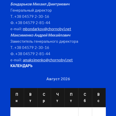
Бондарьков Михаил Дмитриевич
Генеральный директор
Т. +38 04579 2-30-16
Ф. +38 04579 2-81-44
e-mail:
mbondarkov@chornobyl.net
Максименко Андрей Михайлович
Заместитель генерального директора
Т. +38 04579 2-30-16
Ф. +38 04579 2-81-44
e-mail:
amaksimenko@chornobyl.net
КАЛЕНДАРЬ
Август 2026
П
В
С
Ч
П
С
В
н
т
р
т
т
б
с
1
2