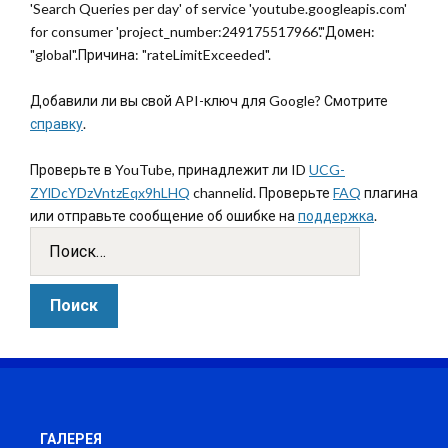
'Search Queries per day' of service 'youtube.googleapis.com'
for consumer 'project_number:249175517966'."Домен:
"global".Причина: "rateLimitExceeded".
Добавили ли вы свой API-ключ для Google? Смотрите
справку
.
Проверьте в YouTube, принадлежит ли ID
UCG-
ZYlDcYDzVntzEqx9hLHQ
channelid. Проверьте
FAQ
плагина
или отправьте сообщение об ошибке на
поддержка
.
ГАЛЕРЕЯ