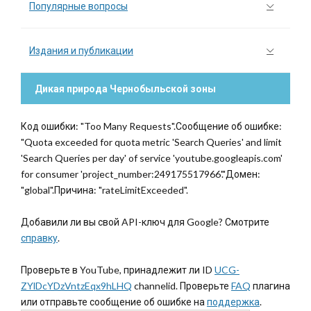
Популярные вопросы
Издания и публикации
Дикая природа Чернобыльской зоны
Код ошибки: "Too Many Requests".Сообщение об ошибке:
"Quota exceeded for quota metric 'Search Queries' and limit
'Search Queries per day' of service 'youtube.googleapis.com'
for consumer 'project_number:249175517966'."Домен:
"global".Причина: "rateLimitExceeded".
Добавили ли вы свой API-ключ для Google? Смотрите
справку
.
Проверьте в YouTube, принадлежит ли ID
UCG-
ZYlDcYDzVntzEqx9hLHQ
channelid. Проверьте
FAQ
плагина
или отправьте сообщение об ошибке на
поддержка
.