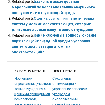
Related posts
Базисные исследования
мероприятий по восстановлению аварийного
сооружения и окружающей среды
Related posts
Оценка состояния генетических
систем у мелких млекопитающих, которые
длительное время живут в зоне отчуждения
Related posts
Какие ключевые вопросы охраны
окружающей природной среды в условиях
снятия с эксплуатации атомных
электростанций?
PREVIOUS ARTICLE
NEXT ARTICLE
Изучение и
Сохранение,
определение участков
оптимизация и
зоны отчуждения с
управление запасами
ценными природными
углерода и
комплексами,
биологическим
заслуживающих
разнообразием в