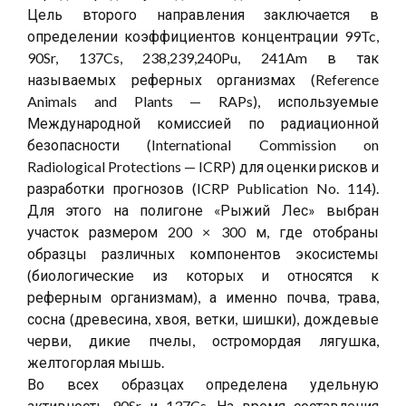
Цель второго направления заключается в
определении коэффициентов концентрации 99Tc,
90Sr, 137Cs, 238,239,240Pu, 241Am в так
называемых реферных организмах (Reference
Animals and Plants — RAPs), используемые
Международной комиссией по радиационной
безопасности (International Commission on
Radiological Protections — ICRP) для оценки рисков и
разработки прогнозов (ICRP Publication No. 114).
Для этого на полигоне «Рыжий Лес» выбран
участок размером 200 × 300 м, где отобраны
образцы различных компонентов экосистемы
(биологические из которых и относятся к
реферным организмам), а именно почва, трава,
сосна (древесина, хвоя, ветки, шишки), дождевые
черви, дикие пчелы, остромордая лягушка,
желтогорлая мышь.
Во всех образцах определена удельную
активность 90Sr и 137Cs. На время составления