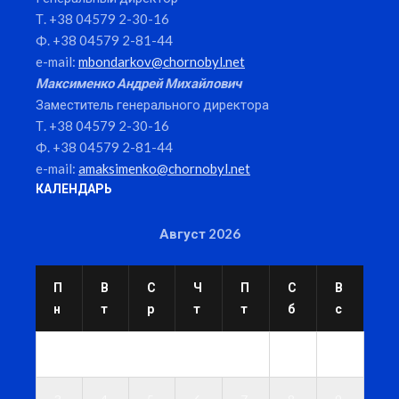
Т. +38 04579 2-30-16
Ф. +38 04579 2-81-44
e-mail:
mbondarkov@chornobyl.net
Максименко Андрей Михайлович
Заместитель генерального директора
Т. +38 04579 2-30-16
Ф. +38 04579 2-81-44
e-mail:
amaksimenko@chornobyl.net
КАЛЕНДАРЬ
Август 2026
П
В
С
Ч
П
С
В
н
т
р
т
т
б
с
1
2