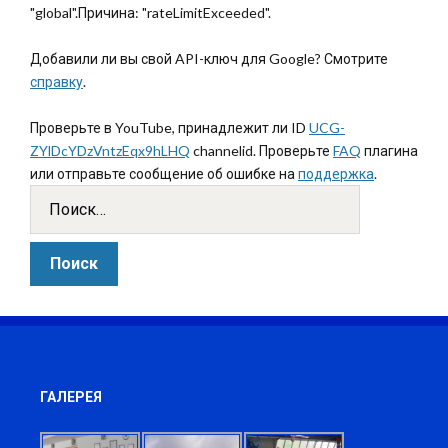
"global".Причина: "rateLimitExceeded".
Добавили ли вы свой API-ключ для Google? Смотрите
справку
.
Проверьте в YouTube, принадлежит ли ID
UCG-
ZYlDcYDzVntzEqx9hLHQ
channelid. Проверьте
FAQ
плагина
или отправьте сообщение об ошибке на
поддержка
.
ГАЛЕРЕЯ