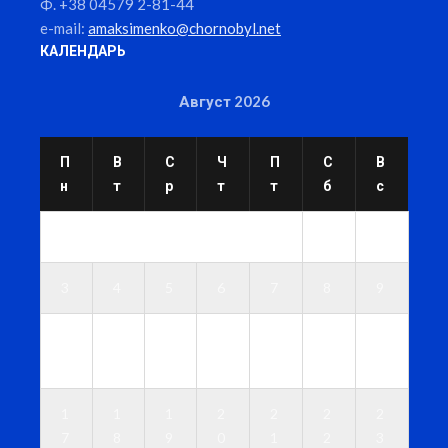
Ф. +38 04579 2-81-44
e-mail:
amaksimenko@chornobyl.net
КАЛЕНДАРЬ
Август 2026
П
В
С
Ч
П
С
В
н
т
р
т
т
б
с
1
2
3
4
5
6
7
8
9
1
1
1
1
1
1
1
0
1
2
3
4
5
6
1
1
1
2
2
2
2
7
8
9
0
1
2
3