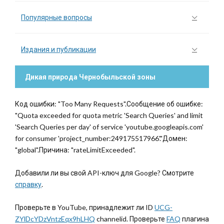
Популярные вопросы
Издания и публикации
Дикая природа Чернобыльской зоны
Код ошибки: "Too Many Requests".Сообщение об ошибке:
"Quota exceeded for quota metric 'Search Queries' and limit
'Search Queries per day' of service 'youtube.googleapis.com'
for consumer 'project_number:249175517966'."Домен:
"global".Причина: "rateLimitExceeded".
Добавили ли вы свой API-ключ для Google? Смотрите
справку
.
Проверьте в YouTube, принадлежит ли ID
UCG-
ZYlDcYDzVntzEqx9hLHQ
channelid. Проверьте
FAQ
плагина