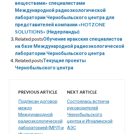
веществами» специалистами
Международной радиоэкологической
лаборатории Чернобыльского центра для
представителей компании «HOTZONE
SOLUTIONS» (Нидерланды)
Related posts
Обучение иракских специалистов
на базе Международной радиоэкологической
лаборатории Чернобыльского центра
Related posts
Текущие проекты
Чернобыльского центра
PREVIOUS ARTICLE
NEXT ARTICLE
Подписан договор
Состоялась встреча
между
руководителей
Международной
Чернобыльского
радиоэкологической
центра и Игналинской
лабораторией (МРЛ) и
АЭС