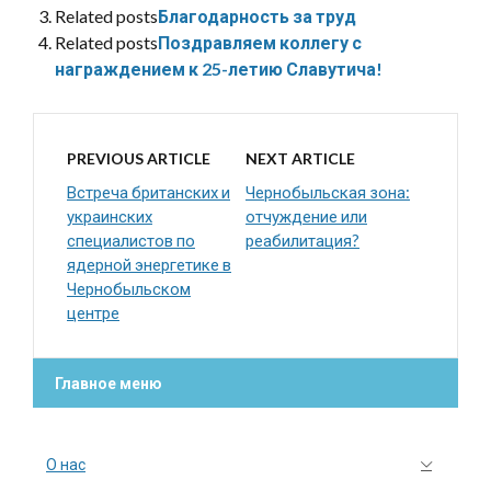
Related posts
Благодарность за труд
Related posts
Поздравляем коллегу с
награждением к 25-летию Славутича!
PREVIOUS ARTICLE
NEXT ARTICLE
Встреча британских и
Чернобыльская зона:
украинских
отчуждение или
специалистов по
реабилитация?
ядерной энергетике в
Чернобыльском
центре
Главное меню
О нас