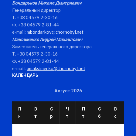
Бондарьков Михаил Дмитриевич
Генеральный директор
Т. +38 04579 2-30-16
Ф. +38 04579 2-81-44
e-mail:
mbondarkov@chornobyl.net
Максименко Андрей Михайлович
Заместитель генерального директора
Т. +38 04579 2-30-16
Ф. +38 04579 2-81-44
e-mail:
amaksimenko@chornobyl.net
КАЛЕНДАРЬ
Август 2026
П
В
С
Ч
П
С
В
н
т
р
т
т
б
с
1
2