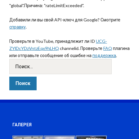
"global".Причина: "rateLimitExceeded".
Добавили ли вы свой API-ключ для Google? Смотрите
справку
.
Проверьте в YouTube, принадлежит ли ID
UCG-
ZYlDcYDzVntzEqx9hLHQ
channelid. Проверьте
FAQ
плагина
или отправьте сообщение об ошибке на
поддержка
.
ГАЛЕРЕЯ