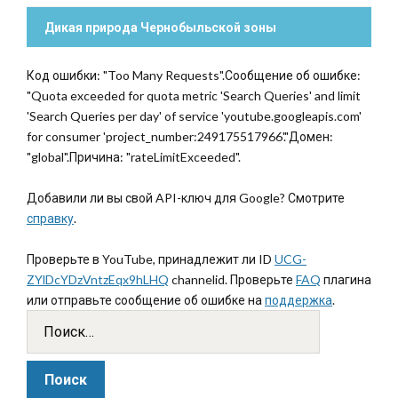
Дикая природа Чернобыльской зоны
Код ошибки: "Too Many Requests".Сообщение об ошибке:
"Quota exceeded for quota metric 'Search Queries' and limit
'Search Queries per day' of service 'youtube.googleapis.com'
for consumer 'project_number:249175517966'."Домен:
"global".Причина: "rateLimitExceeded".
Добавили ли вы свой API-ключ для Google? Смотрите
справку
.
Проверьте в YouTube, принадлежит ли ID
UCG-
ZYlDcYDzVntzEqx9hLHQ
channelid. Проверьте
FAQ
плагина
или отправьте сообщение об ошибке на
поддержка
.