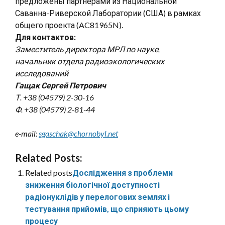
предложены партнерами из Национальной
Саванна-Риверской Лаборатории (США) в рамках
общего проекта (AC81965N).
Для контактов:
Заместитель директора МРЛ по науке,
начальник отдела радиоэкологических
исследований
Гащак Сергей Петрович
Т. +38 (04579) 2-30-16
Ф. +38 (04579) 2-81-44
e-mail:
sgaschak@chornobyl.net
Related Posts:
Related posts
Дослідження з проблеми
зниження біологічної доступності
радіонуклідів у перелогових землях і
тестування прийомів, що сприяють цьому
процесу