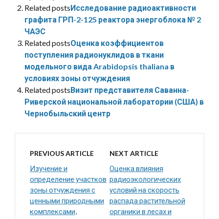
Related posts
Исследование радиоактивности
графита ГРП-2-125 реактора энергоблока № 2
ЧАЭС
Related posts
Оценка коэффициентов
поступления радионуклидов в ткани
модельного вида Arabidopsis thaliana в
условиях зоны отчуждения
Related posts
Визит представителя Саванна-
Риверской национальной лаборатории (США) в
Чернобыльский центр
PREVIOUS ARTICLE
NEXT ARTICLE
Изучение и
Оценка влияния
определение участков
радиоэкологических
зоны отчуждения с
условий на скорость
ценными природными
распада растительной
комплексами,
органики в лесах и