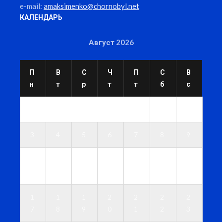
e-mail:
amaksimenko@chornobyl.net
КАЛЕНДАРЬ
Август 2026
П
В
С
Ч
П
С
В
н
т
р
т
т
б
с
1
2
3
4
5
6
7
8
9
1
1
1
1
1
1
1
0
1
2
3
4
5
6
1
1
1
2
2
2
2
7
8
9
0
1
2
3