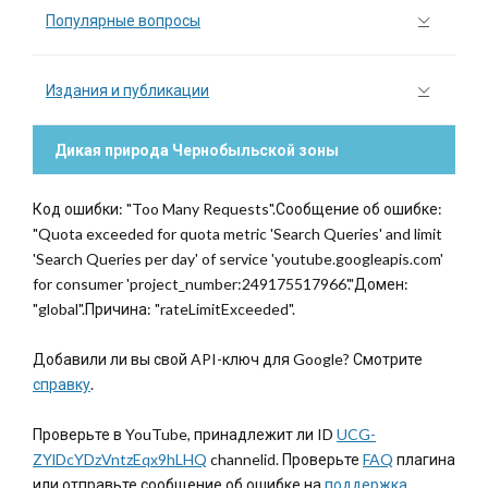
Популярные вопросы
Издания и публикации
Дикая природа Чернобыльской зоны
Код ошибки: "Too Many Requests".Сообщение об ошибке:
"Quota exceeded for quota metric 'Search Queries' and limit
'Search Queries per day' of service 'youtube.googleapis.com'
for consumer 'project_number:249175517966'."Домен:
"global".Причина: "rateLimitExceeded".
Добавили ли вы свой API-ключ для Google? Смотрите
справку
.
Проверьте в YouTube, принадлежит ли ID
UCG-
ZYlDcYDzVntzEqx9hLHQ
channelid. Проверьте
FAQ
плагина
или отправьте сообщение об ошибке на
поддержка
.