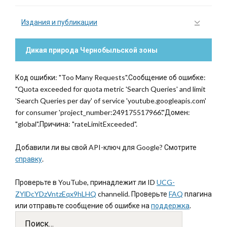
Издания и публикации
Дикая природа Чернобыльской зоны
Код ошибки: "Too Many Requests".Сообщение об ошибке:
"Quota exceeded for quota metric 'Search Queries' and limit
'Search Queries per day' of service 'youtube.googleapis.com'
for consumer 'project_number:249175517966'."Домен:
"global".Причина: "rateLimitExceeded".
Добавили ли вы свой API-ключ для Google? Смотрите
справку
.
Проверьте в YouTube, принадлежит ли ID
UCG-
ZYlDcYDzVntzEqx9hLHQ
channelid. Проверьте
FAQ
плагина
или отправьте сообщение об ошибке на
поддержка
.