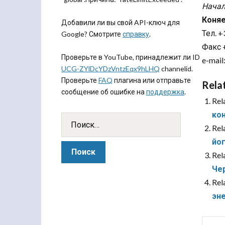
Начал
Коняе
Добавили ли вы свой API-ключ для
Тел. +
Google? Смотрите
справку
.
Факс +
Проверьте в YouTube, принадлежит ли ID
e-mail
UCG-ZYlDcYDzVntzEqx9hLHQ
channelid.
Проверьте
FAQ
плагина или отправьте
Rela
сообщение об ошибке на
поддержка
.
Rel
ко
Rel
йог
Rel
Че
Rel
эн