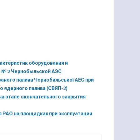
рактеристик оборудования и
и № 2 Чернобыльской АЭС
ваного палива Чорнобильської АЕС при
о ядерного палива (СВЯП-2)
а этапе окончательного закрытия
 РАО на площадках при эксплуатации