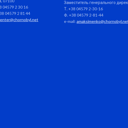
, 07100
Заместитель генерального дире
38 04579 2 30 16
Т. +38 04579 2-30-16
38 04579 2 81 44
Ф. +38 04579 2-81-44
center@chornobyl.net
e-mail:
amaksimenko@chornobyl.ne