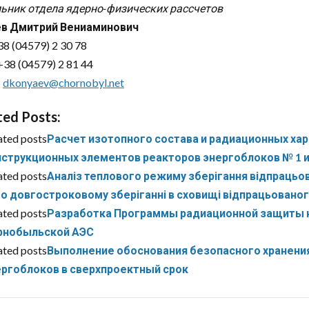
ьник отдела ядерно-физических рассчетов
в Дмитрий Вениаминович
38 (04579) 2 30 78
38 (04579) 2 81 44
:
dkonyaev@chornobyl.net
ted Posts:
ated posts
Расчет изотопного состава и радиационных ха
нструкционных элементов реакторов энергоблоков № 1 
ated posts
Аналіз теплового режиму зберігання відпрацьо
о довгостроковому зберіганні в сховищі відпрацьованог
ated posts
Разработка Программы радиационной защиты н
рнобыльской АЭС
ated posts
Выполнение обоснования безопасного хранения
ергоблоков в сверхпроектный срок