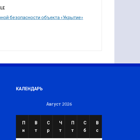
LE
рной безопасности объекта «Укрытие»
КАЛЕНДАРЬ
Август 2026
П
В
С
Ч
П
С
В
н
т
р
т
т
б
с