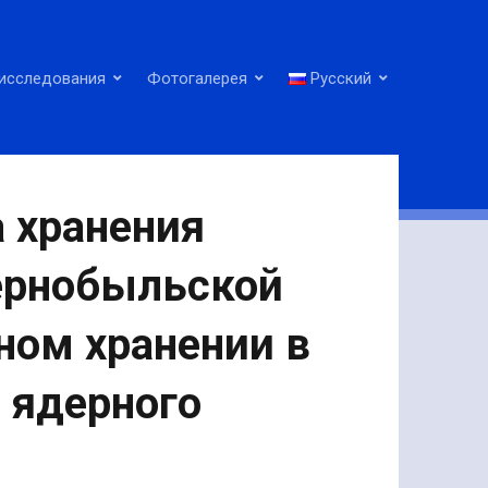
исследования
Фотогалерея
Русский
 хранения
Чернобыльской
ном хранении в
 ядерного