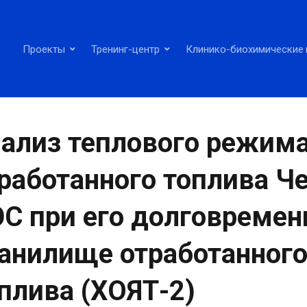
Проекты
Тренинг-центр
Клинико-биохимические 
ализ теплового режима
работанного топлива 
С при его долговремен
анилище отработанного
плива (ХОЯТ-2)