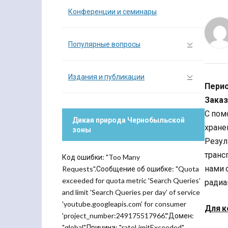
Конференции и семинары
Популярные вопросы
Издания и публикации
Перио
Заказ
С пом
Дикая природа Чернобыльской
хране
зоны
Резул
транс
Код ошибки: "Too Many
нами 
Requests".Сообщение об ошибке: "Quota
exceeded for quota metric 'Search Queries'
радиа
and limit 'Search Queries per day' of service
'youtube.googleapis.com' for consumer
Для к
'project_number:249175517966'."Домен:
"global".Причина: "rateLimitExceeded".