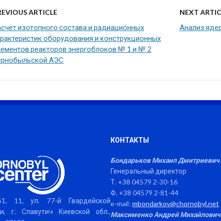
REVIOUS ARTICLE
NEXT ARTIC
асчет изотопного состава и радиационных
Анализ яде
арактеристик оборудования и конструкционных
лементов реакторов энергоблоков № 1 и № 2
ернобыльской АЭС
КОНТАКТЫ
Бондарьков Михаил Дмитриевич
Генеральный директор
Т. +38 04579 2-30-16
Ф. +38 04579 2-81-44
1, 11, ул. 77-й Гвардейской
e-mail:
mbondarkov@chornobyl.net
и, г. Славутич Киевской обл.,
Максименко Андрей Михайлович