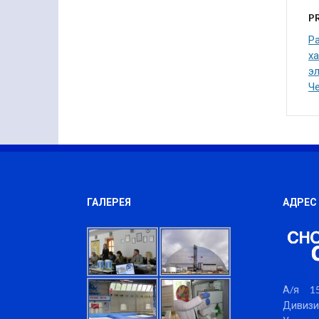
P
Р
х
э
Ч
ГАЛЕРЕЯ
АДРЕС
А/я 15
Дивизи