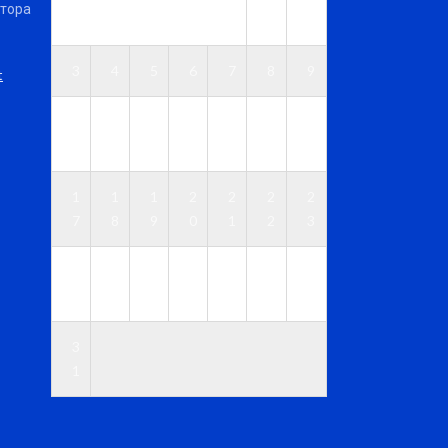
ктора
1
2
3
4
5
6
7
8
9
t
1
1
1
1
1
1
1
0
1
2
3
4
5
6
1
1
1
2
2
2
2
7
8
9
0
1
2
3
2
2
2
2
2
2
3
4
5
6
7
8
9
0
3
1