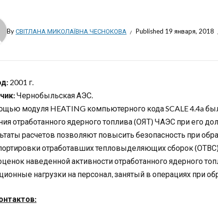
By
СВІТЛАНА МИКОЛАЇВНА ЧЕСНОКОВА
Published
19 января, 2018
д:
2001 г.
чик:
Чернобыльская АЭС.
ощью модуля HEATING компьютерного кода SCALE 4.4a был
ния отработанного ядерного топлива (ОЯТ) ЧАЭС при его д
ьтаты расчетов позволяют повысить безопасность при обр
портировки отработавших тепловыделяющих сборок (ОТВС) 
оценок наведенной активности отработанного ядерного топ
ционные нагрузки на персонал, занятый в операциях при об
онтактов: