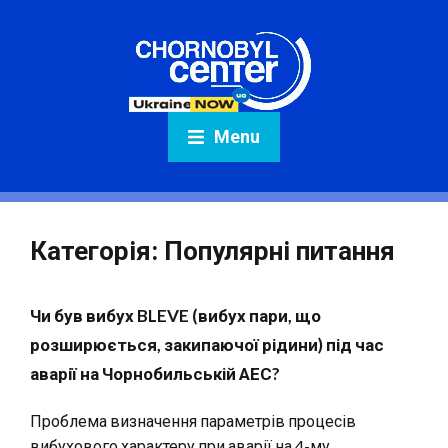
Menu
Категорія:
Популярні питання
Чи був вибух BLEVE (вибух пари, що
розширюється, закипаючої рідини) під час
аварії на Чорнобильській АЕС?
Проблема визначення параметрів процесів
вибухового характеру при аварії на 4-му