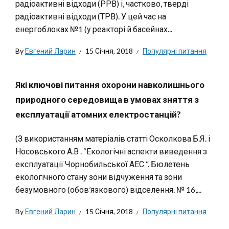
радіоактивні відходи (РРВ) і, частково, тверді
радіоактивні відходи (ТРВ). У цей час на
енергоблоках №1 (у реакторі й басейнах...
By
Евгений Ларин
15 Січня, 2018
Популярні питання
Які ключові питання охорони навколишнього
природного середовища в умовах зняття з
експлуатації атомних електростанцій?
(З використанням матеріалів статті Осколкова Б.Я. і
Носовського А.В . “Екологічні аспекти виведення з
експлуатації Чорнобильської АЕС “. Бюлетень
екологічного стану зони відчуження та зони
безумовного (обов’язкового) відселення. № 16,...
By
Евгений Ларин
15 Січня, 2018
Популярні питання