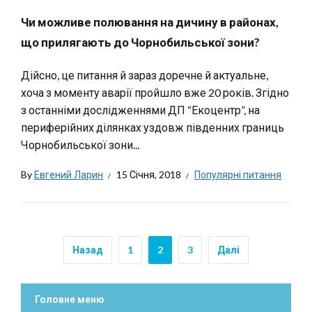
Чи можливе полювання на дичину в районах,
що прилягають до Чорнобильської зони?
Дійсно, це питання й зараз доречне й актуальне,
хоча з моменту аварії пройшло вже 20 років. Згідно
з останніми дослідженнями ДП “Екоцентр”, на
периферійних ділянках уздовж південних границь
Чорнобильської зони...
By
Евгений Ларин
15 Січня, 2018
Популярні питання
Назад
1
2
3
Далі
Головне меню