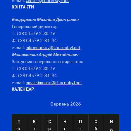
e-mail:
center@chornobyl.net
КОНТАКТИ
Бондарьков Михайло Дмитрович
Генеральний директор
Т. +38 04579 2-30-16
Ф. +38 04579 2-81-44
e-mail:
mbondarkov@chornobyl.net
Максименко Андрій Михайлович
Заступник генерального директора
Т. +38 04579 2-30-16
Ф. +38 04579 2-81-44
e-mail:
amaksimenko@chornobyl.net
КАЛЕНДАР
Серпень 2026
П
В
С
Ч
П
С
Н
н
т
р
т
т
б
д