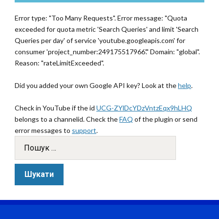
Error type: "Too Many Requests". Error message: "Quota
exceeded for quota metric 'Search Queries' and limit 'Search
Queries per day' of service 'youtube.googleapis.com' for
consumer 'project_number:249175517966'." Domain: "global".
Reason: "rateLimitExceeded".
Did you added your own Google API key? Look at the
help
.
Check in YouTube if the id
UCG-ZYlDcYDzVntzEqx9hLHQ
belongs to a channelid. Check the
FAQ
of the plugin or send
error messages to
support
.