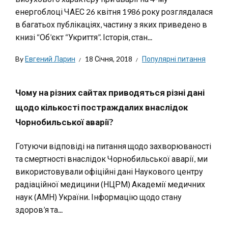
енергоблоці ЧАЕС 26 квітня 1986 року розглядалася
в багатьох публікаціях, частину з яких приведено в
книзі “Об’єкт “Укриття”. Історія, стан...
By
Евгений Ларин
18 Січня, 2018
Популярні питання
Чому на різних сайтах приводяться різні дані
щодо кількості постраждалих внаслідок
Чорнобильської аварії?
Готуючи відповіді на питання щодо захворюваності
та смертності внаслідок Чорнобильської аварії, ми
використовували офіційні дані Наукового центру
радіаційної медицини (НЦРМ) Академії медичних
наук (АМН) України. Інформацію щодо стану
здоров’я та...