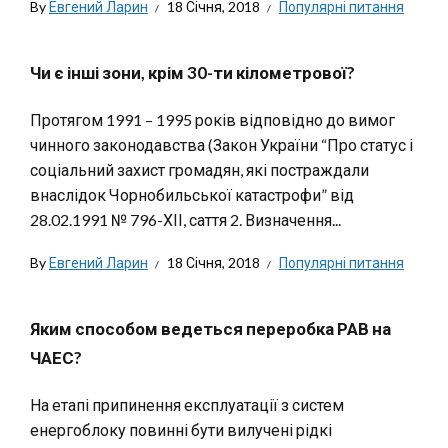
By
Евгений Ларин
18 Січня, 2018
Популярні питання
Чи є інші зони, крім 30-ти кілометрової?
Протягом 1991 – 1995 років відповідно до вимог
чинного законодавства (Закон України “Про статус і
соціальний захист громадян, які постраждали
внаслідок Чорнобильської катастрофи” від
28.02.1991 № 796-ХІІ, саття 2. Визначення...
By
Евгений Ларин
18 Січня, 2018
Популярні питання
Яким способом ведеться переробка РАВ на
ЧАЕС?
На етапі припинення експлуатації з систем
енергоблоку повинні бути вилучені рідкі