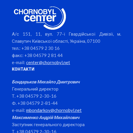
А/с 151, 11, вул. 77-ї Гвардійської Дивізії, м.
Славутич Київської області, Україна, 07100
тел.: +38 04579 2 30 16
факс: +38 04579 2 81 44
e-mail:
center@chornobyl.net
КОНТАКТИ
Бондарьков Михайло Дмитрович
Генеральний директор
Т. +38 04579 2-30-16
Ф. +38 04579 2-81-44
e-mail:
mbondarkov@chornobyl.net
Максименко Андрій Михайлович
Заступник генерального директора
Т. +38 04579 2-30-16