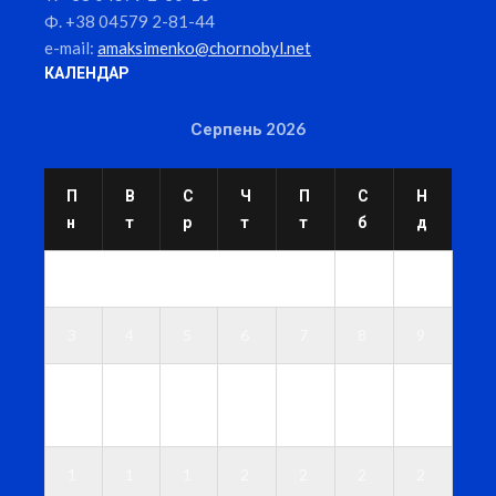
Ф. +38 04579 2-81-44
e-mail:
amaksimenko@chornobyl.net
КАЛЕНДАР
Серпень 2026
П
В
С
Ч
П
С
Н
н
т
р
т
т
б
д
1
2
3
4
5
6
7
8
9
1
1
1
1
1
1
1
0
1
2
3
4
5
6
1
1
1
2
2
2
2