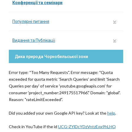
Конференції та семінари
Популярні питання
Видання та Публікації
Дика природа Чорнобильської зони
Error type: "Too Many Requests". Error message: "Quota
exceeded for quota metric 'Search Queries' and limit 'Search
Queries per day' of service 'youtube.googleapis.com' for
consumer 'project_number:249175517966'." Domain: "global".
Reason: "rateLimitExceeded".
Did you added your own Google API key? Look at the
help
.
Check in YouTube if the id
UCG-ZYlDcYDzVntzEqx9hLHQ