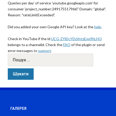
Queries per day' of service 'youtube.googleapis.com' for
consumer 'project_number:249175517966'." Domain: "global".
Reason: "rateLimitExceeded".
Did you added your own Google API key? Look at the
help
.
Check in YouTube if the id
UCG-ZYlDcYDzVntzEqx9hLHQ
belongs to a channelid. Check the
FAQ
of the plugin or send
error messages to
support
.
ГАЛЕРЕЯ