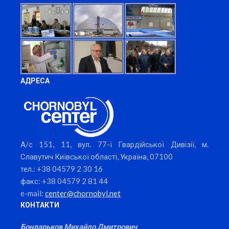
АДРЕСА
А/с 151, 11, вул. 77-ї Гвардійської Дивізії, м.
Славутич Київської області, Україна, 07100
тел.: +38 04579 2 30 16
факс: +38 04579 2 81 44
e-mail:
center@chornobyl.net
КОНТАКТИ
Бондарьков Михайло Дмитрович