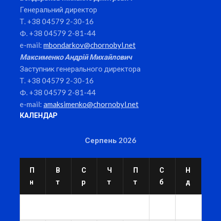
Генеральний директор
Т. +38 04579 2-30-16
Ф. +38 04579 2-81-44
e-mail:
mbondarkov@chornobyl.net
Максименко Андрій Михайлович
Заступник генерального директора
Т. +38 04579 2-30-16
Ф. +38 04579 2-81-44
e-mail:
amaksimenko@chornobyl.net
КАЛЕНДАР
Серпень 2026
П
В
С
Ч
П
С
Н
н
т
р
т
т
б
д
1
2