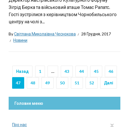
Зігрід Берка та військовий аташе Томас Рапатс.
Гості зустрілися з керівництвом Чорнобильського
центру на чолі з...
By
Світлана Миколаївна Чеснокова
28 Грудня, 2017
Новини
Назад
1
…
43
44
45
46
47
48
49
50
51
52
Далі
Головне меню
Про нас