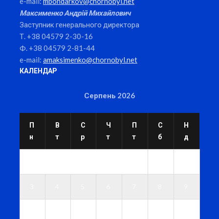
e-mail:
mbondarkov@chornobyl.net
Максименко Андрій Михайлович
Заступник генерального директора
Т. +38 04579 2-30-16
Ф. +38 04579 2-81-44
e-mail:
amaksimenko@chornobyl.net
КАЛЕНДАР
Серпень 2026
П
В
С
Ч
П
С
Н
н
т
р
т
т
б
д
1
2
3
4
5
6
7
8
9
1
1
1
1
1
1
1