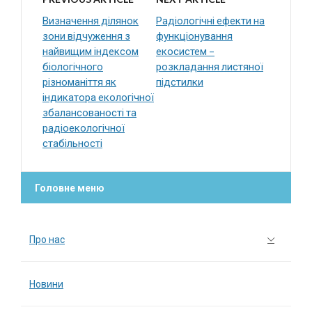
Визначення ділянок
Радіологічні ефекти на
зони відчуження з
функціонування
найвищим індексом
екосистем –
біологічного
розкладання листяної
різноманіття як
підстилки
індикатора екологічної
збалансованості та
радіоекологічної
стабільності
Головне меню
Про нас
Новини