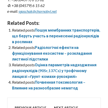
Ф. +38 (04579) 6 15 62
e-mail:
sgaschak@chornobyl.net
Related Posts:
Related posts
Пошук мембранних транспортерів,
що беруть участь в перенесенні радіонуклідів
в рослинах
Related posts
Радіологічні ефекти на
функціонування екосистем – розкладання
листяної підстилки
Related posts
Оцінка параметрів надходження
радіонуклідів (90Sr,137Cs) у трофічному
ланцюзі «ґрунт-комахи-рукокрилі»
Related posts
Почвенная токсикология –
Влияние на разнообразие нематод
PREVIOUS ARTICLE
NEXT ARTICLE