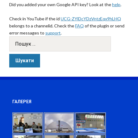
Did you added your own Google API key? Look at the
help
.
Check in YouTube if the id
UCG-ZYlDcYDzVntzEqx9hLHQ
belongs to a channelid. Check the
FAQ
of the plugin or send
error messages to
support
.
ГАЛЕРЕЯ