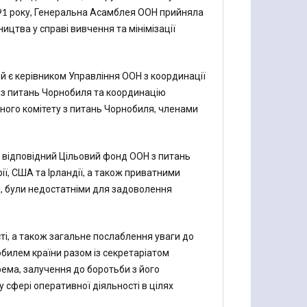
991 року, Генеральна Асамблея ООН прийняла
цтва у справі вивчення та мінімізації
й є керівником Управління ООН з координації
 з питань Чорнобиля та координацію
ного комітету з питань Чорнобиля, членами
и відповідний Цільовий фонд ООН з питань
ї, США та Ірландії, а також приватними
м, були недостатніми для задоволення
і, а також загальне послаблення уваги до
илем країни разом із секретаріатом
крема, залучення до боротьби з його
сфері оперативної діяльності в цілях