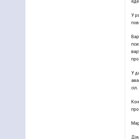
яде
У р
пов
Вар
пси
вар
про
У д
ава
сіл.
Кон
про
Мар
Дія