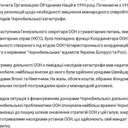
почата Організацією Об’єднаних Націй в 1990 році. Починаючи з 1
ку резолюцій щодо необхідності зміцнення міжнародного співробітни
лідків Чорнобильської катастрофи.
заступника Генерального секретаря ООН з гуманітарних питань, яки
анітарних справ (УКГС), було покладено функції Координатора ООН
льності створеного під егідою ООН Чотиристороннього координацій
го є керівники “Чорнобильських” відомств України, Білорусі та Росії.
тримку діяльності ООН з ліквідації наслідків катастрофи мав надат
нобиля, найбільші внески до якого були здійснені урядами Швейцарі
дами Японії та Німеччини. На жаль, обсяги коштів, зібраних Фондо
альних потреб постраждалих країн у міжнародній допомозі.
адна ситуація з фінансуванням донорами Чорнобильської діяльност
нобильської проблематики ООН спонукала найбільш вражені Чорноб
анізації до пошуку шляхів оновлення стратегій ООН у цій галузі, зо
готривалими наслідками установ ООН, що здійснюють свій мандат у 
витку.