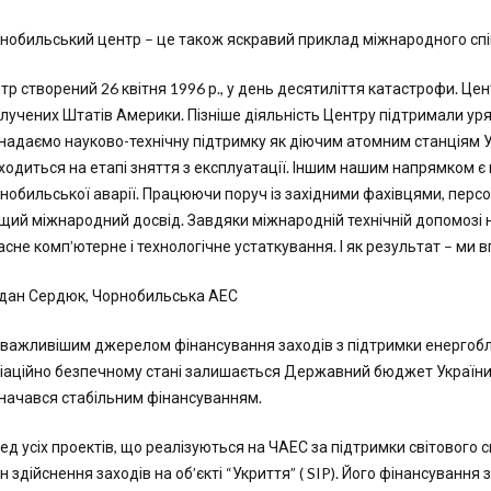
нобильський центр – це також яскравий приклад міжнародного спі
тр створений 26 квітня 1996 р., у день десятиліття катастрофи. Це
лучених Штатів Америки. Пізніше діяльність Центру підтримали уряд
надаємо науково-технічну підтримку як діючим атомним станціям Ук
ходиться на етапі зняття з експлуатації. Іншим нашим напрямком є 
нобильської аварії. Працюючи поруч із західними фахівцями, пер
щий міжнародний досвід. Завдяки міжнародній технічній допомозі
асне комп’ютерне і технологічне устаткування. І як результат – ми
дан Сердюк, Чорнобильська АЕС
важливішим джерелом фінансування заходів з підтримки енергоблок
іаційно безпечному стані залишається Державний бюджет України, 
начався стабільним фінансуванням.
ед усіх проектів, що реалізуються на ЧАЕС за підтримки світового 
н здійснення заходів на об’єкті “Укриття” ( SIP). Його фінансуванн