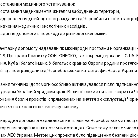
остачання медичного устаткування;
остачання медикаментів жителям забруднених територій;
здоровлення дітей, що постраждали від Чорнобильської катастро
ивчення медичних і екологічних наслідків;
адання допомоги в переході до ринкової економіки.
анітарну допомогу надавали як міжнародні програми й організації 
IS, Програма Розвитку ООН, ЮНЕСКО, так і окремі держави – США, В
анія, Куба і багато інших. У багатьох країнах Європи родини протяго
ей, що постраждали від Чорнобильської катастрофи. Народ України
ання технічної допомоги особливо активізувалося після підписанн
 урядом України й урядами країн Великої сімки з питань закриття Ч
онання безліч проектів, спрямованих на зняття з експлуатації Чорн
риття» на екологічно безпечну систему.
народна допомога надавалася не тільки на Чорнобильській площа
торення аварії на інших атомних станціях. Саме тому велике число
чих АЕС України. Метою цих проектів було підвищення безпеки діюч