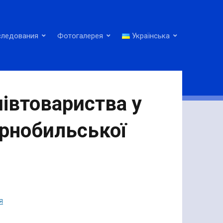
следования
Фотогалерея
Українська
івтовариства у
орнобильської
Я