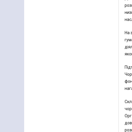
роз
низ
нас
На 
гум
дія
яко
Під
Чор
фон
наг
Скл
чор
Орг
дов
роз