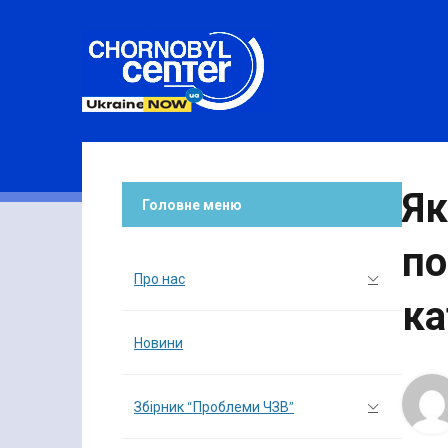
Як
Головне меню
по
Про нас
ка
Новини
Збірник “Проблеми ЧЗВ”