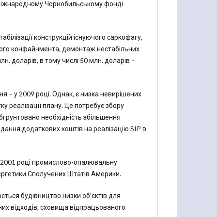
 Міжнародному Чорнобильському фонді
абілізації конструкцій існуючого саркофагу,
чного конфайнмента, демонтаж нестабільних
. доларів, в тому числі 50 млн. доларів –
я – у 2009 році. Однак, є низка невирішених
ку реалізації плану. Це потребує збору
обгрунтовано необхідність збільшення
адання додаткових коштів на реалізацію SIP в
 в 2001 році промислово-опалювальну
ергетики Сполучених Штатів Америки.
ється будівництво низки об’єктів для
них відходів, сховища відпрацьованого