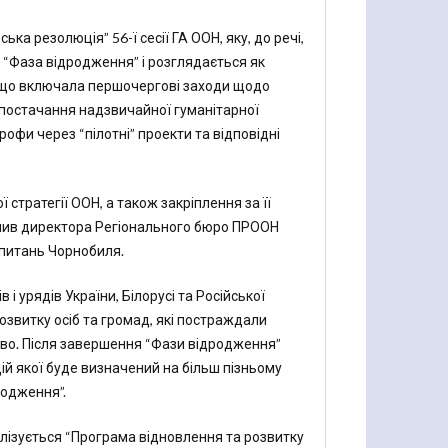
а резолюція” 56-ї сесії ГА ООН, яку, до речі,
 “Фаза відродження” і розглядається як
, що включала першочергові заходи щодо
 постачання надзвичайної гуманітарної
офи через “пілотні” проекти та відповідні
тратегії ООН, а також закріплення за її
чив директора Регіонального бюро ПРООН
питань Чорнобиля.
 урядів України, Білорусі та Російської
озвитку осіб та громад, які постраждали
ство. Після завершення “Фази відродження”
ій якої буде визначений на більш пізньому
родження”.
алізується “Програма відновлення та розвитку