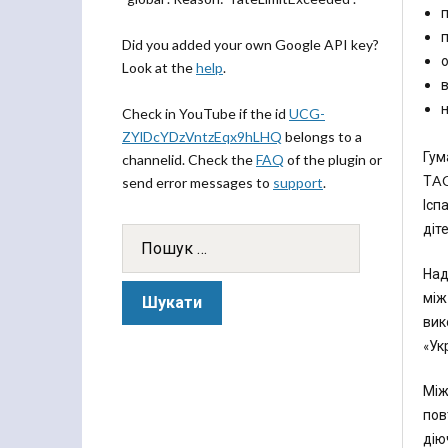
п
п
Did you added your own Google API key?
о
Look at the
help
.
в
н
Check in YouTube if the id
UCG-
ZYlDcYDzVntzEqx9hLHQ
belongs to a
Гум
channelid. Check the
FAQ
of the plugin or
ТAC
send error messages to
support
.
Ісп
діт
Над
між
вик
«Ук
Між
пов
дію