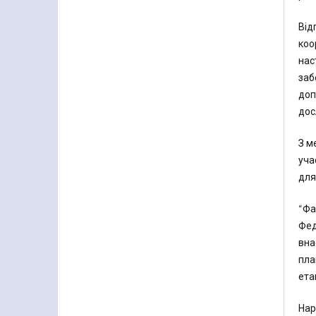
Від
коо
нас
заб
доп
дос
З м
уча
для
“Фа
Фед
вна
пла
ета
Нар