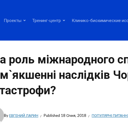
Проекты
Тренинг-центр
Клинико-биохимические ис
а роль міжнародного сп
м`якшенні наслідків Ч
тастрофи?
By
ЕВГЕНИЙ ЛАРИН
Published
18 Січня, 2018
ПОПУЛЯРНІ ПИТАНН