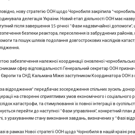
повідно, нову стратегію ООН щодо Чорнобиля закріпила “чорнобильськ
рдинувала делегація України. Новий етап діяльності ООН має назву
тупний після завершення 15-річної “Фази надзвичайної допомоги”
езпечення безпеки реактора, переселення із забруднених районів,
омоги та пошук шляхів подолання довгострокових наслідків катастр
лідження.
етою забезпечення належної координації оновленої чорнобильської с
сниками сфер відповідальності Генеральний секретар ООН призна
 Європи та СНД Кальмана Міжеі заступником Координатора ООН з 
за відродження” передбачає зосередження спільних зусиль донорів і
ерації на створенні сприятливих умов економічного і соціального р
слідок катастрофи, та стимулювання їх повної інтеграції в суспіль
нується перейти до наступної “Фази управління”, конкретний план д
пі, з урахуванням стану виконання завдань, визначених у “Фазі від
азі в рамках Нової стратегії ООН щодо Чорнобиля в нашій країні ре