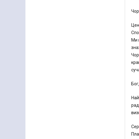
Чор
Цен
Спо
Ми 
зна
Чор
кра
суч
Бог
Най
рад
виз
Сер
Пла