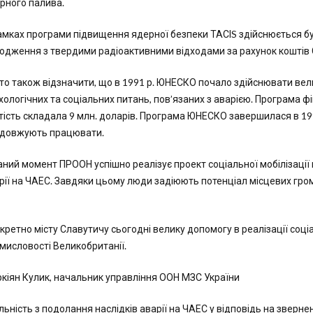
рного палива.
амках програми підвищення ядерної безпеки ТАСІS здійснюється 
одження з твердими радіоактивними відходами за рахунок коштів Є
то також відзначити, що в 1991 р. ЮНЕСКО почало здійснювати ве
хологічних та соціальних питань, пов’язаних з аварією. Програма ф
тість складала 9 млн. доларів. Програма ЮНЕСКО завершилася в 1998
довжують працювати.
аний момент ПРООН успішно реалізує проект соціальної мобілізації
рії на ЧАЕС. Завдяки цьому люди задіюють потенціал місцевих гро
кретно місту Славутичу сьогодні велику допомогу в реалізації соці
мисловості Великобританії.
кіян Кулик, начальник управління ООН МЗС України
льність з подолання наслідків аварії на ЧАЕС у відповідь на звернен