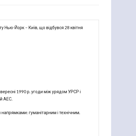
у Нью-Йорк – Київ, що відбувся 28 квітня
ересні 1990 р. угоди між урядом УРСР і
й АЕС.
напрямками: гуманітарним і технічним.