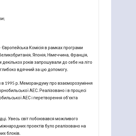
фи;
– Європейська Комісія в рамках програми
еликобританія, Японія, Німеччина, Франція,
м декількох років запрошували до себе на літо
 глибоко вдячний за цю допомогу.
я в 1995 р. Меморандуму про взаєморозуміння
орнобильської АЕС. Реалізовано і в процесі
обильської АЕС і перетворення об’єкта
дці. Увесь світ побоювався можливого
 міжнародних проектів було реалізовано на
их блоків.