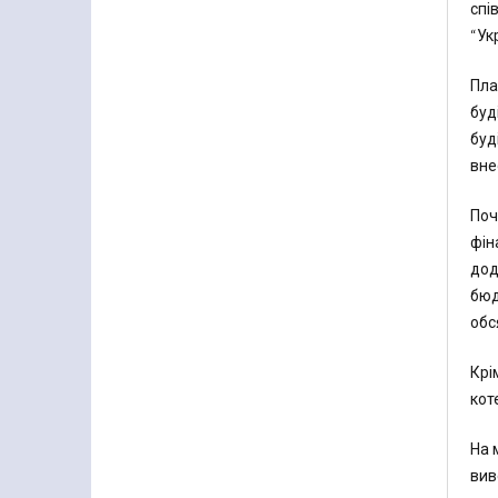
спі
“Ук
Пла
буд
буд
вне
Поч
фін
дод
бюд
обс
Крі
кот
На 
вив