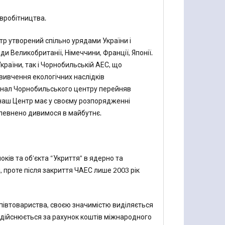
вробітництва.
нтр утворений спільно урядами України і
и Великобританії, Німеччини, Франції, Японії.
раїни, так і Чорнобильській АЕС, що
вивчення екологічних наслідків
сонал Чорнобильського центру перейняв
 наш Центр має у своєму розпорядженні
 впевнено дивимося в майбутнє.
ів та об’єкта “Укриття” в ядерно та
проте після закриття ЧАЕС лише 2003 рік
співтовариства, своєю значимістю виділяється
я здійснюється за рахунок коштів міжнародного