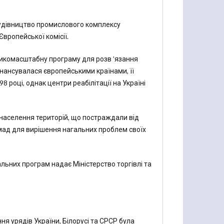
будівництво промислового комплексу
вропейської комісії.
ликомасштабну програму для розв ’язання
інансувалася європейськими країнами, її
 році, однак центри реабілітації на Україні
 населення територій, що постраждали від
мад для вирішення нагальних проблем своїх
альних програм надає Міністерство торгівлі та
ня урядів України, Білорусі та СРСР була