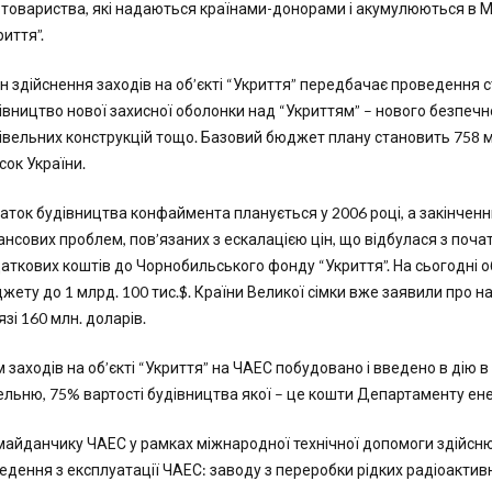
втовариства, які надаються країнами-донорами і акумулюються в
риття”.
н здійснення заходів на об’єкті “Укриття” передбачає проведення ст
івництво нової захисної оболонки над “Укриттям” – нового безпе
івельних конструкцій тощо. Базовий бюджет плану становить 758 млн
сок України.
аток будівництва конфаймента планується у 2006 році, а закінченнн
ансових проблем, пов’язаних з ескалацією цін, що відбулася з почат
аткових коштів до Чорнобильського фонду “Укриття”. На сьогодні 
жету до 1 млрд. 100 тис.$. Країни Великої сімки вже заявили про н
язі 160 млн. доларів.
м заходів на об’єкті “Укриття” на ЧАЕС побудовано і введено в дію
ельню, 75% вартості будівництва якої – це кошти Департаменту ен
майданчику ЧАЕС у рамках міжнародної технічної допомоги здійсню
едення з експлуатації ЧАЕС: заводу з переробки рідких радіоактив