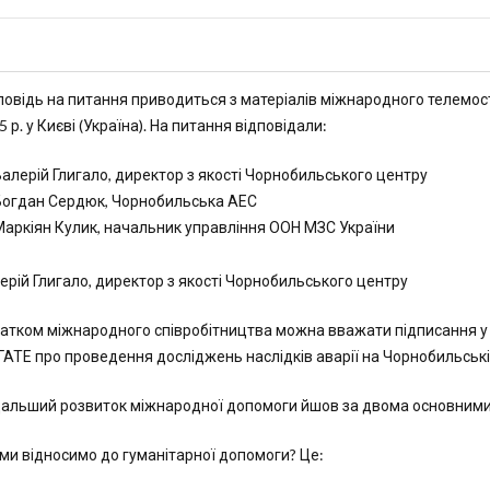
повідь на питання приводиться з матеріалів міжнародного телемост
5 р. у Києві (Україна). На питання відповідали:
алерій Глигало, директор з якості Чорнобильського центру
Богдан Сердюк, Чорнобильська АЕС
аркіян Кулик, начальник управління ООН МЗС України
ерій Глигало, директор з якості Чорнобильського центру
атком міжнародного співробітництва можна вважати підписання у в
АТЕ про проведення досліджень наслідків аварії на Чорнобильські
альший розвиток міжнародної допомоги йшов за двома основними 
ми відносимо до гуманітарної допомоги? Це: