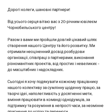
Дорогі колеги, шановні партнери!
Від усього серця вітаю вас з 20-річним ювілеєм
Чорнобильського центру!
Разом з вами ми пройшли довгий цікавий шлях
створення нашого Центру та його розвитку. Ми
отримали неоціненний досвід розбудови
організації, співпраці з партнерами, виконання
різноманітних проектів, від простих і невеликих –
до масштабних і надскладних.
Сьогодні я хочу подякувати кожному працівнику
нашого колективу за сумлінну щоденну працю, за
творчі ідеї, наполегливість у досягненні мети,
вміння працювати в команді однодумців, за
підтримку та розуміння в непрості часи, за незмінне
прагнення до успіху та перемоги.