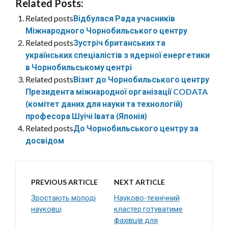
Related Posts:
Related posts
Відбулася Рада учасників
Міжнародного Чорнобильського центру
Related posts
Зустріч британських та
українських спеціалістів з ядерної енергетики
в Чорнобильському центрі
Related posts
Візит до Чорнобильського центру
Президента міжнародної організації CODATA
(комітет даних для науки та технологій)
професора Шуічі Івата (Японія)
Related posts
До Чорнобильського центру за
досвідом
PREVIOUS ARTICLE
NEXT ARTICLE
Зростають молоді
Науково-технічний
науковці
кластер готуватиме
фахівців для