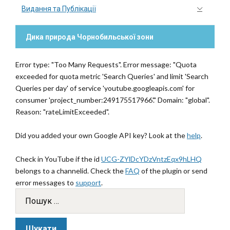
Видання та Публікації
Дика природа Чорнобильської зони
Error type: "Too Many Requests". Error message: "Quota
exceeded for quota metric 'Search Queries' and limit 'Search
Queries per day' of service 'youtube.googleapis.com' for
consumer 'project_number:249175517966'." Domain: "global".
Reason: "rateLimitExceeded".
Did you added your own Google API key? Look at the
help
.
Check in YouTube if the id
UCG-ZYlDcYDzVntzEqx9hLHQ
belongs to a channelid. Check the
FAQ
of the plugin or send
error messages to
support
.