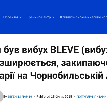
Проекты
Тренинг-центр
Клинико-биохимические ис
 був вибух BLEVE (вибу
зширюється, закипаючої
арії на Чорнобильській
By
ЕВГЕНИЙ ЛАРИН
Published
18 Січня, 2018
ПОПУЛЯРНІ ПИТАНН