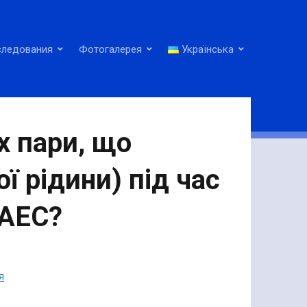
следования
Фотогалерея
Українська
х пари, що
 рідини) під час
 АЕС?
Я