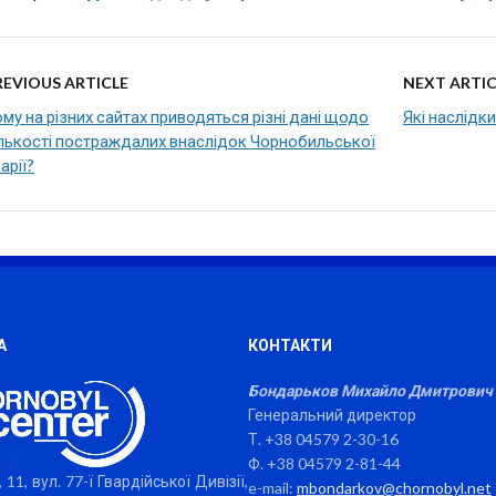
REVIOUS ARTICLE
NEXT ARTIC
му на різних сайтах приводяться різні дані щодо
Які наслідк
ількості постраждалих внаслідок Чорнобильської
арії?
А
КОНТАКТИ
Бондарьков Михайло Дмитрович
Генеральний директор
Т. +38 04579 2-30-16
Ф. +38 04579 2-81-44
 11, вул. 77-ї Гвардійської Дивізії,
e-mail:
mbondarkov@chornobyl.net