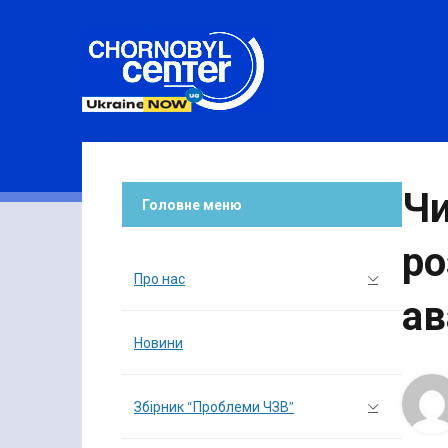
Чи
Головне меню
ро
Про нас
ав
Новини
Збірник “Проблеми ЧЗВ”