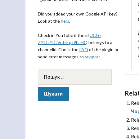
Did you added your own Google API key?
Look at the
help
.
Check in YouTube if the id
UCG-
ZYlDcYDzVntzEqx9hLHQ
belongs to a
channelid. Check the
FAQ
of the plugin or
send error messages to
support
.
Rela
Rel
Чор
Rel
Rel
Rel