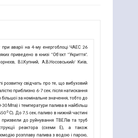
 при аварії на 4-му енергоблоці ЧАЕС 26
яких приведено в книзі “Об’єкт “Укриття”.
орнєєв, В.І.Купний, А.В.Носовський/ Київ,
пі розвитку свідчать про те, що вибуховий
алістю приблизно 6-7 сек. після натискання
 більшої за номінальне значення, тобто до
-30 Мпа) і температури палива в найбільш
0
2650
С). До 7.5 сек. паливо в нижній частині
и призвели до руйнування ТВЕЛів та труб
струкції реактора (схеми Е), а також
заємодію розплаву палива з водою і парою,