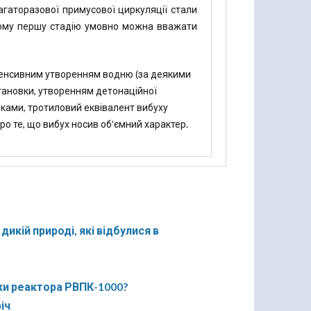
агаторазової примусової циркуляції стали
ьому першу стадію умовно можна вважати
нтенсивним утворенням водню (за деякими
становки, утворенням детонаційної
інками, тротиловий еквівалент вибуху
ро те, що вибух носив об’ємний характер.
икій природі, які відбулися в
іки реактора РВПК-1000?
іч