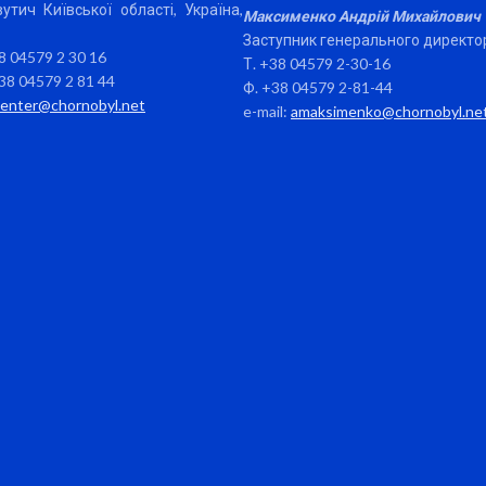
утич Київської області, Україна,
Максименко Андрій Михайлович
Заступник генерального директо
38 04579 2 30 16
Т. +38 04579 2-30-16
38 04579 2 81 44
Ф. +38 04579 2-81-44
center@chornobyl.net
e-mail:
amaksimenko@chornobyl.ne