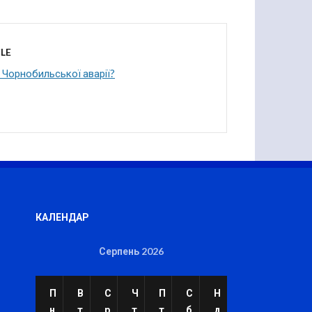
LE
и Чорнобильської аварії?
КАЛЕНДАР
Серпень 2026
П
В
С
Ч
П
С
Н
н
т
р
т
т
б
д