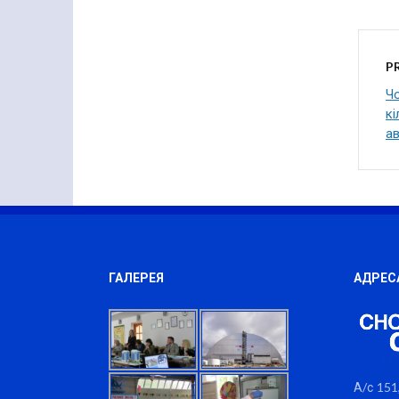
P
Чо
к
ав
ГАЛЕРЕЯ
АДРЕС
А/с 151,