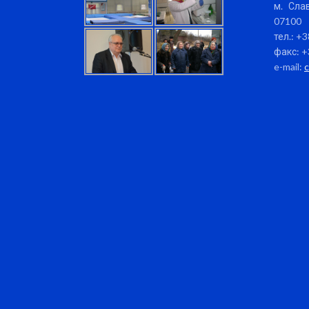
м. Слав
07100
тел.: +
факс: +
e-mail: