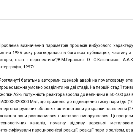
Проблема визначення параметрів процесів вибухового характеру
квітня 1986 року розглядалася в багатьох публікаціях, частину з 
Історія, стан і перспективи”/В.М.Герасько, О .О.Ключников, А.А.К
Інтерграфік, 1997/.
Розглянуті багатьма авторами сценарії аварії на початковому ета
процес можна умовно розділити на дві стадії. На першій стадії трив
кнопки АЗ-5 потужність реактора зросла до величини в 50-100 разів
160000-320000 Мвт, що призвело до підвищення тиску пари (до (10
енергонапружених областях активної зони до крапки плавлення (
активної зони розплавилося і частково випарувалося. Ці процес
технологічних каналів, початку відриву верхньої металокон
інтенсифікували пароцирконієві реакції, реакції пари з залізом, в