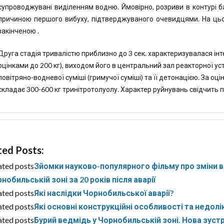
супроводжувані виділенням водню. Ймовірно, розриви в контурі б
причиною першого вибуху, підтверджуваного очевидцями. На ц
закінченою .
Друга стадія тривалістю приблизно до 3 сек. характеризувалася і
оцінками до 200 кг), виходом його в центральний зал реакторної у
повітряно-водневої суміші (гримучої суміші) та її детонацією. За оц
складає 300-600 кг тринітротолуолу. Характер руйнувань свідчить п
ted Posts:
ated posts
Зйомки науково-популярного фільму про зміни в д
нобильській зоні за 20 років після аварії
ated posts
Які наслідки Чорнобильської аварії?
ated posts
Які основні конструкційні особливості та недол
ated posts
Бурий ведмідь у Чорнобильській зоні. Нова зустр