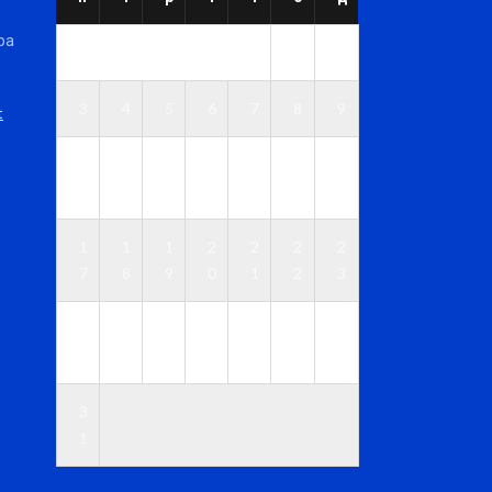
ра
1
2
3
4
5
6
7
8
9
t
1
1
1
1
1
1
1
0
1
2
3
4
5
6
1
1
1
2
2
2
2
7
8
9
0
1
2
3
2
2
2
2
2
2
3
4
5
6
7
8
9
0
3
1