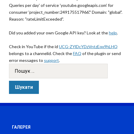
Queries per day' of service 'youtube.googleapis.com' for
consumer 'project_number:249175517966'." Domain: "global".
Reason: "rateLimitExceeded".
Did you added your own Google API key? Look at the
help
.
Check in YouTube if the id
UCG-ZYlDcYDzVntzEqx9hLHQ
belongs to a channelid. Check the
FAQ
of the plugin or send
error messages to
support
.
ГАЛЕРЕЯ