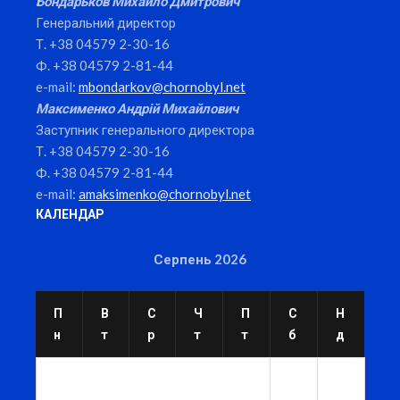
Бондарьков Михайло Дмитрович
Генеральний директор
Т. +38 04579 2-30-16
Ф. +38 04579 2-81-44
e-mail:
mbondarkov@chornobyl.net
Максименко Андрій Михайлович
Заступник генерального директора
Т. +38 04579 2-30-16
Ф. +38 04579 2-81-44
e-mail:
amaksimenko@chornobyl.net
КАЛЕНДАР
Серпень 2026
П
В
С
Ч
П
С
Н
н
т
р
т
т
б
д
1
2