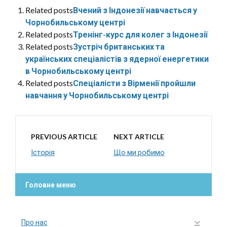
Related posts
Вчений з Індонезії навчається у
Чорнобильському центрі
Related posts
Тренінг-курс для колег з Індонезії
Related posts
Зустріч британських та
українських спеціалістів з ядерної енергетики
в Чорнобильському центрі
Related posts
Спеціалісти з Вірменії пройшли
навчання у Чорнобильському центрі
PREVIOUS ARTICLE
NEXT ARTICLE
Історія
Що ми робимо
Головне меню
Про нас