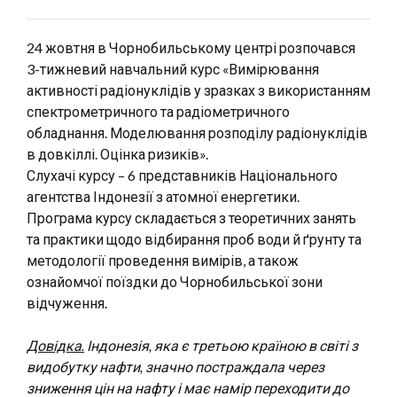
24 жовтня в Чорнобильському центрі розпочався
3-тижневий навчальний курс «Вимірювання
активності радіонуклідів у зразках з використанням
спектрометричного та радіометричного
обладнання. Моделювання розподілу радіонуклідів
в довкіллі. Оцінка ризиків».
Слухачі курсу – 6 представників Національного
агентства Індонезії з атомної енергетики.
Програма курсу складається з теоретичних занять
та практики щодо відбирання проб води й ґрунту та
методології проведення вимірів, а також
ознайомчої поїздки до Чорнобильської зони
відчуження.
Довідка.
Індонезія, яка є третьою країною в світі з
видобутку нафти, значно постраждала через
зниження цін на нафту і має намір переходити до