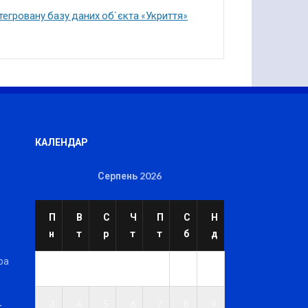
тегровану базу даних об`єкта «Укриття»
КАЛЕНДАР
Серпень 2026
П
В
С
Ч
П
С
Н
н
т
р
т
т
б
д
ра
1
2
3
4
5
6
7
8
9
t