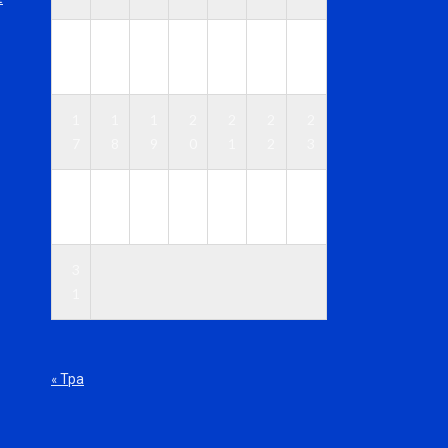
1
1
1
1
1
1
1
0
1
2
3
4
5
6
1
1
1
2
2
2
2
7
8
9
0
1
2
3
2
2
2
2
2
2
3
4
5
6
7
8
9
0
3
1
« Тра