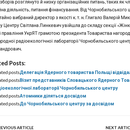
 зборів розглянуто й низку організаційних питань, таких як ч
йна діяльність, питання фінансування. Від Чорнобильського 
тайно вибраний директор з якості к. т. н. Глигало Валерій М
у Центру Світлана Линкевич увійшла до складу секції «Жінки 
і правління УкрЯТ грамотою президента Товариства нагоро
родної радіоекологічної лабораторії Чорнобильського центр
андрович.
ted Posts:
ated posts
Делегація Ядерного товариства Польщі відвід
ated posts
Візит представників Словацького Ядерного Тов
іоекологічної лабораторії Чорнобильського центру
ated posts
Атомники діляться досвідом
ated posts
До Чорнобильського центру за досвідом
REVIOUS ARTICLE
NEXT ARTIC