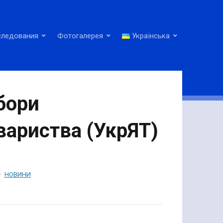
следования
Фотогалерея
Українська
збори
вариства (УкрЯТ)
НОВИНИ