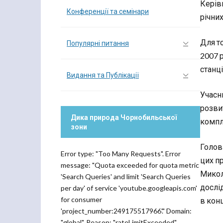
Керів
Конференції та семінари
річних
Для т
Популярні питання
2007 р
станц
Видання та Публікації
Учасн
розвит
Дика природа Чорнобильської
компл
зони
Голов
Error type: "Too Many Requests". Error
цих п
message: "Quota exceeded for quota metric
Микол
'Search Queries' and limit 'Search Queries
дослі
per day' of service 'youtube.googleapis.com'
for consumer
в конц
'project_number:249175517966'." Domain:
"global". Reason: "rateLimitExceeded".