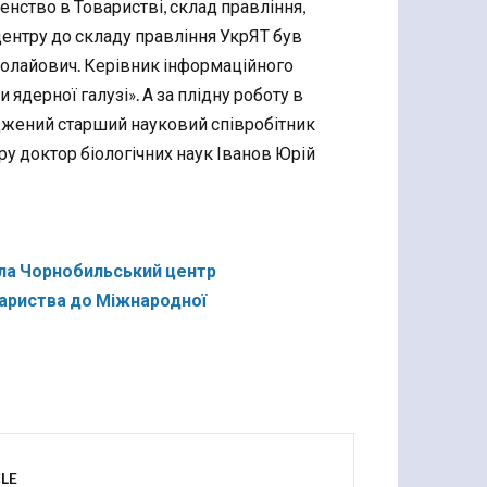
ленство в Товаристві, склад правління,
центру до складу правління УкрЯТ був
иколайович. Керівник інформаційного
ядерної галузі». А за плідну роботу в
джений старший науковий співробітник
у доктор біологічних наук Іванов Юрій
ала Чорнобильський центр
ариства до Міжнародної
LE