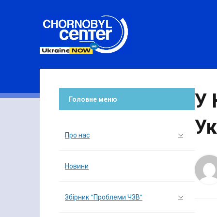
У 
Головне меню
Ук
Про нас
Новини
Збірник “Проблеми ЧЗВ”