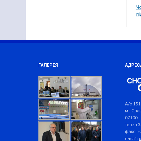
Ч
пі
ГАЛЕРЕЯ
АДРЕС
А/с 151,
м. Слав
07100
тел.: +
факс: +
e-mail: