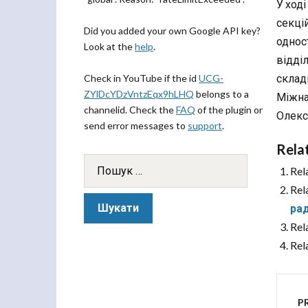
У ході
секці
Did you added your own Google API key?
однос
Look at the
help
.
відділ
склад
Check in YouTube if the id
UCG-
ZYlDcYDzVntzEqx9hLHQ
belongs to a
Міжна
channelid. Check the
FAQ
of the plugin or
Олекс
send error messages to
support
.
Rela
Rel
Rel
рад
Rel
Rel
P