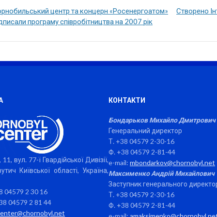
орнобильський центр та концерн «Росенергоатом»
Створено Ін
дписали програму співробітництва на 2007 рік
А
КОНТАКТИ
Бондарьков Михайло Дмитрович
Генеральний директор
Т. +38 04579 2-30-16
Ф. +38 04579 2-81-44
 11, вул. 77-ї Гвардійської Дивізії,
e-mail:
mbondarkov@chornobyl.net
утич Київської області, Україна,
Максименко Андрій Михайлович
Заступник генерального директо
38 04579 2 30 16
Т. +38 04579 2-30-16
38 04579 2 81 44
Ф. +38 04579 2-81-44
center@chornobyl.net
e-mail:
amaksimenko@chornobyl.ne