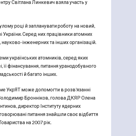
нтру Світлана Линкевич взяла участь у
улому році й запланувати роботу на новий,
зі України. Серед них працівники атомних
 науково-інженерних та інших організацій.
еми українських атомників, серед яких
і, її фінансування, питання уранодобувного
дськості й багато інших.
аме УкрЯТ може допомогти в розв’язанні
 Володимир Бронніков, голова ДКЯР Олена
нтинов, директор Інституту ядерних
бговорювані питання знайшли своє відбиття
Товариства на 2007 рік.