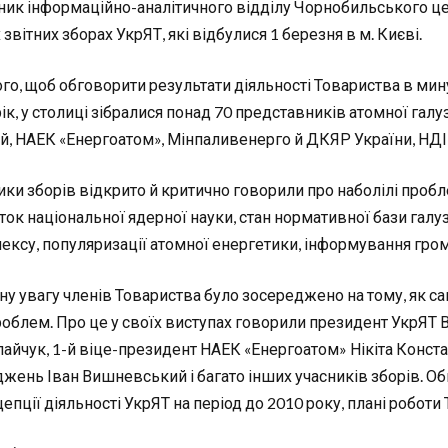
ник інформаційно-аналітичного відділу Чорнобильського це
 звітних зборах УкрЯТ, які відбулися 1 березня в м. Києві.
ого, щоб обговорити результати діяльності Товариства в мин
ік, у столиці зібралися понад 70 представників атомної галу
ій, НАЕК «Енергоатом», Мінпаливенерго й ДКЯР України, НДІ,
ики зборів відкрито й критично говорили про наболілі пробл
ок національної ядерної науки, стан нормативної бази галуз
ексу, популяризації атомної енергетики, інформування грома
ну увагу членів Товариства було зосереджено на тому, як с
роблем. Про це у своїх виступах говорили президент УкрЯТ
айчук, 1-й віце-президент НАЕК «Енергоатом» Нікіта Конста
джень Іван Вишневський і багато інших учасників зборів. О
епції діяльності УкрЯТ на період до 2010 року, плані роботи 